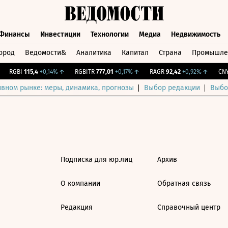
Финансы
Инвестиции
Технологии
Медиа
Недвижимость
ород
Ведомости&
Аналитика
Капитал
Страна
Промышле
а
Финансы
Инвестиции
Технологии
Медиа
Недвижимос
RGBI
115,4
+0,14%
↑
RGBITR
777,01
+0,17%
↑
RAGR
92,42
+0,92%
↑
CNY 
ивном рынке: меры, динамика, прогнозы
Выбор редакции
Выбо
Подписка для юр.лиц
Архив
О компании
Обратная связь
Редакция
Справочный центр