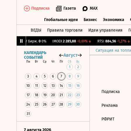
Подписка
Газета
MAX
Глобальные идеи
Бизнес
Экономика
ВЕДЫ
Правила торговли
Идеи управления
Г
Глобальные идеи
Бизнес
Экономик
0,92%
↑
CNY Бирж.
0
0%
IMOEX
2 285,88
-0,69%
↓
RTSI
884,56
-1,27%
↓
Ситуация на топл
КАЛЕНДАРЬ
Август
СОБЫТИЙ
Пн
Вт
Ср
Чт
Пт
Сб
Вс
1
2
3
4
5
6
7
8
9
10
11
12
13
14
15
16
Подписка
17
18
19
20
21
22
23
24
25
26
27
28
29
30
Реклама
31
РФРИТ
7 августа 2026