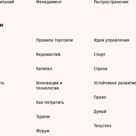
мпаний
Менеджмент
Распространение
ты
Правила торговли
Идеи управления
Ведомости&
Спорт
Капитал
Страна
ть
Инновации и
Устойчивое развити
технологии
Право
Как потратить
Думай
Туризм
Техуспех
Форум