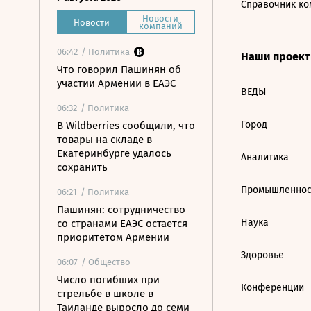
Справочник ко
Новости
Новости
компаний
06:42
/ Политика
Наши проек
Что говорил Пашинян об
участии Армении в ЕАЭС
ВЕДЫ
06:32
/ Политика
Город
В Wildberries сообщили, что
товары на складе в
Екатеринбурге удалось
Аналитика
сохранить
Промышленнос
06:21
/ Политика
Пашинян: сотрудничество
Наука
со странами ЕАЭС остается
приоритетом Армении
Здоровье
06:07
/ Общество
Число погибших при
Конференции
стрельбе в школе в
Таиланде выросло до семи