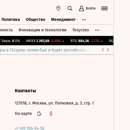
Войти
Политика
Общество
Менеджмент
нность
Инновации и технологии
Техуспех
ть
Политика
Общество
Менеджмент
Бирж.
0
0%
IMOEX
2 285,88
-0,69%
↓
RTSI
884,56
-1,27%
↓
RGBI
115,4
+0,
ры в Госдуму: каким был и будет российский парламент
Война н
Контакты
127018, г. Москва, ул. Полковая, д. 3, стр. 1
На карте
+7 495 956-34-58