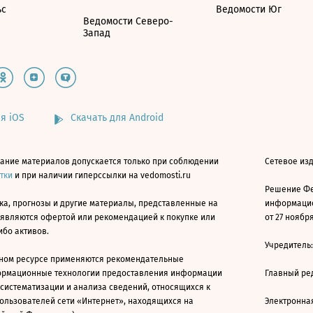
ьс
Ведомости Юг
Ведомости Северо-
Запад
я iOS
Скачать для Android
ание материалов допускается только при соблюдении
Сетевое изд
атки
и при наличии гиперссылки на vedomosti.ru
Решение Фе
ка, прогнозы и другие материалы, представленные на
информацио
 являются офертой или рекомендацией к покупке или
от 27 ноября
ибо активов.
Учредитель
ном ресурсе применяются рекомендательные
ормационные технологии предоставления информации
Главный ре
 систематизации и анализа сведений, относящихся к
ользователей сети «Интернет», находящихся на
Электронна