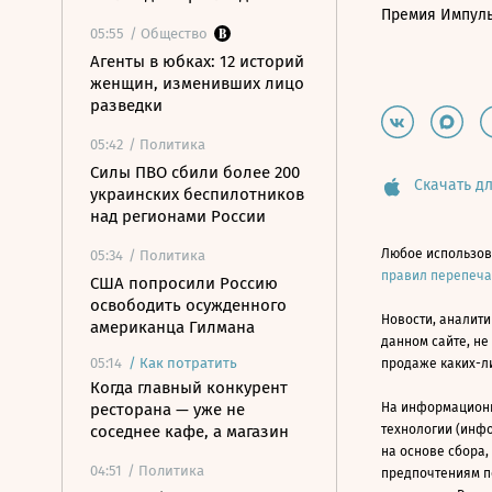
Премия Импул
05:55
/ Общество
Агенты в юбках: 12 историй
женщин, изменивших лицо
разведки
05:42
/ Политика
Силы ПВО сбили более 200
Скачать дл
украинских беспилотников
над регионами России
Любое использов
05:34
/ Политика
правил перепеч
США попросили Россию
освободить осужденного
Новости, аналити
американца Гилмана
данном сайте, не
05:14
/
Как потратить
продаже каких-л
Когда главный конкурент
ресторана — уже не
На информацион
соседнее кафе, а магазин
технологии (инф
на основе сбора,
04:51
/ Политика
предпочтениям п