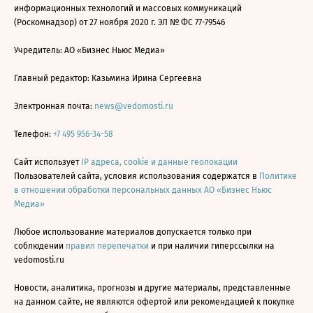
информационных технологий и массовых коммуникаций
(Роскомнадзор) от 27 ноября 2020 г. ЭЛ № ФС 77-79546
Учредитель: АО «Бизнес Ньюс Медиа»
Главный редактор: Казьмина Ирина Сергеевна
Электронная почта:
news@vedomosti.ru
Телефон:
+7 495 956-34-58
Сайт использует
IP адреса, cookie и данные геолокации
Пользователей сайта, условия использования содержатся в
Политике
в отношении обработки персональных данных АО «Бизнес Ньюс
Медиа»
Любое использование материалов допускается только при
соблюдении
правил перепечатки
и при наличии гиперссылки на
vedomosti.ru
Новости, аналитика, прогнозы и другие материалы, представленные
на данном сайте, не являются офертой или рекомендацией к покупке