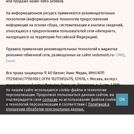
или продаже каких-либо активов.
На информационном ресурсе применяются рекомендательные
технологии (информационные технологии предоставления
информации на основе сбора, систематизации и анализа сведений,
относящихся к предпочтениям пользователей сети «Интернет»,
находящихся на территории Российской Федерации).
Правила применения рекомендательных технологий в виджетах
рекламно-обменной сети, размещенных на сайте vedomosti.ru:
СМИ2
,
24smi
Все права защищены © АО Бизнес Ньюс Медиа, ИНН/КПП
7712108141/771501001, ОГРН 1027739124775, 127018, г. Москва, вн.тер.г.
муниципальный округ Марьина Роща, ул. Полковая, д. 3, стр. 1 1999—
На нашем сайте используются cookie-файлы и технологии
2026
персонализации. Продолжая пользоваться данным сайтом, вы
ОК
подтверждаете свое
согласие
на использование файлов cookie
и технологий персонализации в соответствии с
Политикой в
отношении обработки персональных данных.