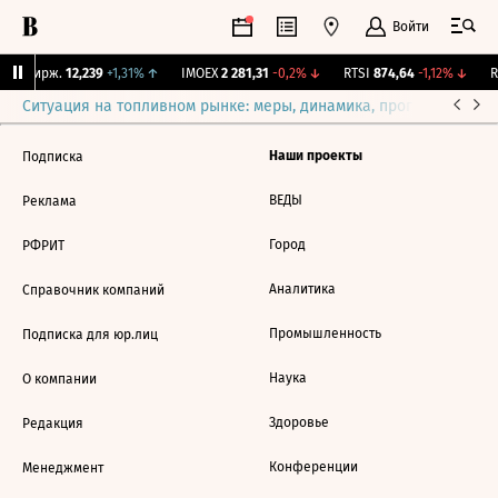
Войти
NY Бирж.
12,239
+1,31%
↑
IMOEX
2 281,31
-0,2%
↓
RTSI
874,64
-1,12%
↓
R
Ситуация на топливном рынке: меры, динамика, прогнозы
Выб
Наши проекты
Подписка
ВЕДЫ
Реклама
Город
РФРИТ
Аналитика
Справочник компаний
Промышленность
Подписка для юр.лиц
Наука
О компании
Здоровье
Редакция
Конференции
Менеджмент