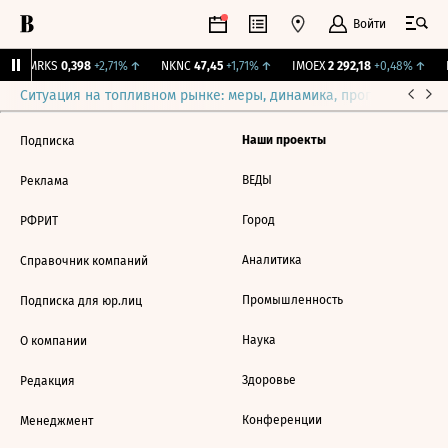
Войти
↓
MRKS
0,398
+2,71%
↑
NKNC
47,45
+1,71%
↑
IMOEX
2 292,18
+0,48%
↑
R
Ситуация на топливном рынке: меры, динамика, прогнозы
Выб
Наши проекты
Подписка
ВЕДЫ
Реклама
Город
РФРИТ
Аналитика
Справочник компаний
Промышленность
Подписка для юр.лиц
Наука
О компании
Здоровье
Редакция
Конференции
Менеджмент