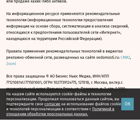
или продаже каких-либо активов.
На информационном ресурсе применяются рекомендательные
технологии (информационные технологии предоставления
информации на основе сбора, систематизации и анализа сведений,
относящихся к предпочтениям пользователей сети «Интернет»,
находящихся на территории Российской Федерации).
Правила применения рекомендательных технологий в виджетах
рекламно-обменной сети, размещенных на сайте vedomosti.ru:
СМИ2
,
24smi
Все права защищены © АО Бизнес Ньюс Медиа, ИНН/КПП
7712108141/771501001, ОГРН 1027739124775, 127018, г. Москва, вн.тер.г.
муниципальный округ Марьина Роща, ул. Полковая, д. 3, стр. 1 1999—
На нашем сайте используются cookie-файлы и технологии
2026
персонализации. Продолжая пользоваться данным сайтом, вы
ОК
подтверждаете свое
согласие
на использование файлов cookie
и технологий персонализации в соответствии с
Политикой в
отношении обработки персональных данных.