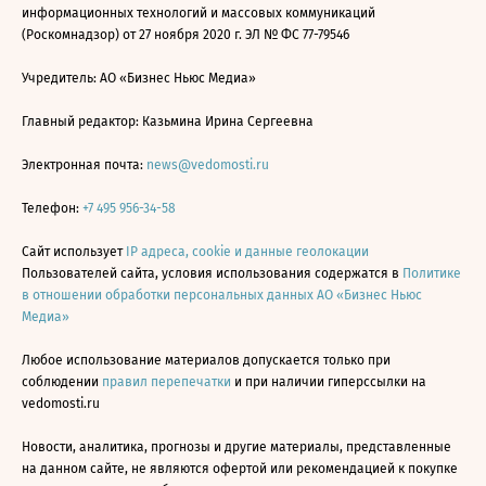
информационных технологий и массовых коммуникаций
(Роскомнадзор) от 27 ноября 2020 г. ЭЛ № ФС 77-79546
Учредитель: АО «Бизнес Ньюс Медиа»
Главный редактор: Казьмина Ирина Сергеевна
Электронная почта:
news@vedomosti.ru
Телефон:
+7 495 956-34-58
Сайт использует
IP адреса, cookie и данные геолокации
Пользователей сайта, условия использования содержатся в
Политике
в отношении обработки персональных данных АО «Бизнес Ньюс
Медиа»
Любое использование материалов допускается только при
соблюдении
правил перепечатки
и при наличии гиперссылки на
vedomosti.ru
Новости, аналитика, прогнозы и другие материалы, представленные
на данном сайте, не являются офертой или рекомендацией к покупке