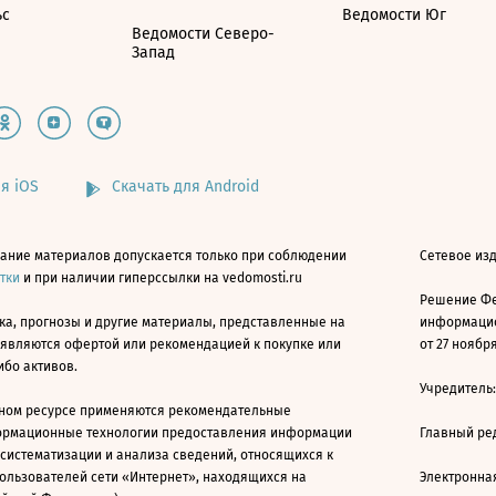
ьс
Ведомости Юг
Ведомости Северо-
Запад
я iOS
Скачать для Android
ание материалов допускается только при соблюдении
Сетевое изд
атки
и при наличии гиперссылки на vedomosti.ru
Решение Фе
ка, прогнозы и другие материалы, представленные на
информацио
 являются офертой или рекомендацией к покупке или
от 27 ноября
ибо активов.
Учредитель
ном ресурсе применяются рекомендательные
ормационные технологии предоставления информации
Главный ре
 систематизации и анализа сведений, относящихся к
ользователей сети «Интернет», находящихся на
Электронна