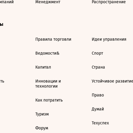
мпаний
Менеджмент
Распространение
ты
Правила торговли
Идеи управления
Ведомости&
Спорт
Капитал
Страна
ть
Инновации и
Устойчивое развити
технологии
Право
Как потратить
Думай
Туризм
Техуспех
Форум