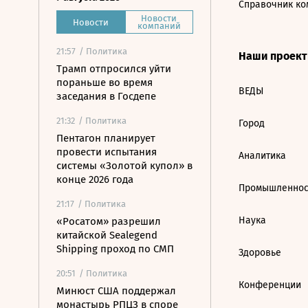
Справочник ко
Новости
Новости
компаний
21:57
/ Политика
Наши проек
Трамп отпросился уйти
пораньше во время
ВЕДЫ
заседания в Госдепе
21:32
/ Политика
Город
Пентагон планирует
провести испытания
Аналитика
системы «Золотой купол» в
конце 2026 года
Промышленнос
21:17
/ Политика
Наука
«Росатом» разрешил
китайской Sealegend
Shipping проход по СМП
Здоровье
20:51
/ Политика
Конференции
Минюст США поддержал
монастырь РПЦЗ в споре