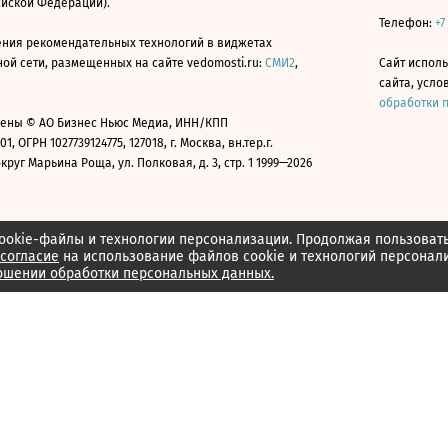
ийской Федерации).
Телефон:
+7
ния рекомендательных технологий в виджетах
й сети, размещенных на сайте vedomosti.ru:
СМИ2
,
Сайт испол
сайта, усл
обработки 
ены © АО Бизнес Ньюс Медиа, ИНН/КПП
01, ОГРН 1027739124775, 127018, г. Москва, вн.тер.г.
уг Марьина Роща, ул. Полковая, д. 3, стр. 1 1999—2026
ookie-файлы и технологии персонализации. Продолжая пользоват
согласие
на использование файлов cookie и технологий персонал
ошении обработки персональных данных.