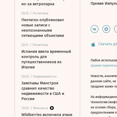
Премия Импул
из-за ветропарка
20:32
/ Политика
Пентагон опубликовал
новые записи с
неопознанными
летающими объектами
Скачать дл
20:11
/ Политика
Испания ввела временный
контроль для
Любое использов
путешественников из
правил перепеч
Италии
Новости, аналити
20:02
/ Недвижимость
данном сайте, не
Замглавы Минстроя
продаже каких-л
сравнил качество
недвижимости в США и
На информацион
России
технологии (инф
на основе сбора,
19:55
/ Финансы
предпочтениям п
Wildberries включила атаки