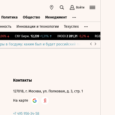
Войти
Политика
Общество
Менеджмент
нность
Инновации и технологии
Техуспех
ть
Политика
Общество
Менеджмент
06%
↓
CNY Бирж.
12,239
+1,31%
↑
IMOEX
2 281,31
-0,2%
↓
RGBITR
775,48
-
ры в Госдуму: каким был и будет российский парламент
Война н
Контакты
127018, г. Москва, ул. Полковая, д. 3, стр. 1
На карте
+7 495 956-34-58