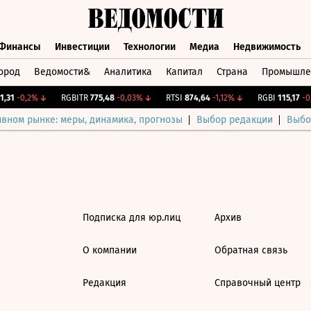
Финансы
Инвестиции
Технологии
Медиа
Недвижимость
ород
Ведомости&
Аналитика
Капитал
Страна
Промышле
а
Финансы
Инвестиции
Технологии
Медиа
Недвижимос
,31
-0,2%
↓
RGBITR
775,48
-0,03%
↓
RTSI
874,64
-1,12%
↓
RGBI
115,17
-0,
ивном рынке: меры, динамика, прогнозы
Выбор редакции
Выбо
Подписка для юр.лиц
Архив
О компании
Обратная связь
Редакция
Справочный центр