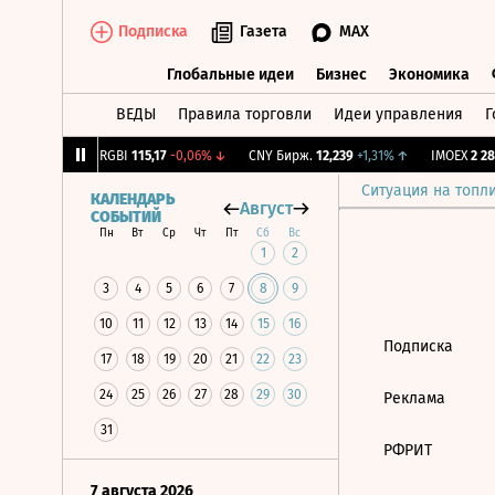
Подписка
Газета
MAX
Глобальные идеи
Бизнес
Экономика
ВЕДЫ
Правила торговли
Идеи управления
Г
Глобальные идеи
Бизнес
Экономик
,64
-1,12%
↓
RGBI
115,17
-0,06%
↓
CNY Бирж.
12,239
+1,31%
↑
IMOEX
2 281
Ситуация на топл
КАЛЕНДАРЬ
Август
СОБЫТИЙ
Пн
Вт
Ср
Чт
Пт
Сб
Вс
1
2
3
4
5
6
7
8
9
10
11
12
13
14
15
16
Подписка
17
18
19
20
21
22
23
24
25
26
27
28
29
30
Реклама
31
РФРИТ
7 августа 2026