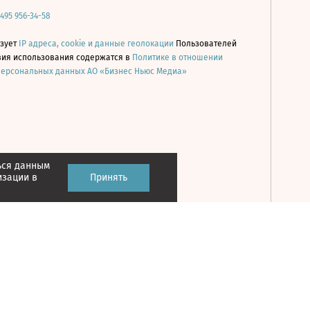
 495 956-34-58
ьзует
IP адреса, cookie и данные геолокации
Пользователей
овия использования содержатся в
Политике в отношении
персональных данных АО «Бизнес Ньюс Медиа»
ься данным
Принять
изации в