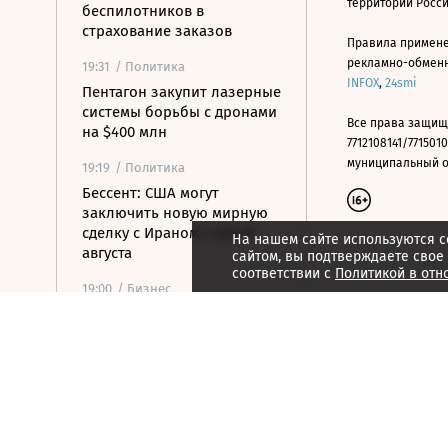
территории Росс
беспилотников в
страхование заказов
Правила примене
рекламно-обменно
19:31
/ Политика
INFOX
,
24smi
Пентагон закупит лазерные
системы борьбы с дронами
Все права защищ
на $400 млн
7712108141/7715010
муниципальный окр
19:19
/ Политика
Бессент: США могут
заключить новую мирную
сделку с Ираном 7 или 8
На нашем сайте используются c
августа
сайтом, вы подтверждаете свое
соответствии с
Политикой в отн
19:00
/ Бизнес
Аукцион по продаже
Рижского вокзала вновь не
состоялся
18:44
/ Политика
В Раде призвали Федорова
отправиться служить в ВСУ