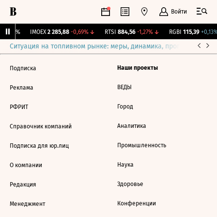
Войти
ж.
0
0%
IMOEX
2 285,88
-0,69%
↓
RTSI
884,56
-1,27%
↓
RGBI
115,39
+0,13%
Ситуация на топливном рынке: меры, динамика, прогнозы
Выб
Наши проекты
Подписка
ВЕДЫ
Реклама
Город
РФРИТ
Аналитика
Справочник компаний
Промышленность
Подписка для юр.лиц
Наука
О компании
Здоровье
Редакция
Конференции
Менеджмент