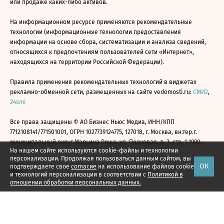
или продаже каких-либо активов.
На информационном ресурсе применяются рекомендательные
технологии (информационные технологии предоставления
информации на основе сбора, систематизации и анализа сведений,
относящихся к предпочтениям пользователей сети «Интернет»,
находящихся на территории Российской Федерации).
Правила применения рекомендательных технологий в виджетах
рекламно-обменной сети, размещенных на сайте vedomosti.ru:
СМИ2
,
24smi
Все права защищены © АО Бизнес Ньюс Медиа, ИНН/КПП
7712108141/771501001, ОГРН 1027739124775, 127018, г. Москва, вн.тер.г.
муниципальный округ Марьина Роща, ул. Полковая, д. 3, стр. 1 1999—
На нашем сайте используются cookie-файлы и технологии
2026
персонализации. Продолжая пользоваться данным сайтом, вы
ОК
подтверждаете свое
согласие
на использование файлов cookie
и технологий персонализации в соответствии с
Политикой в
отношении обработки персональных данных.