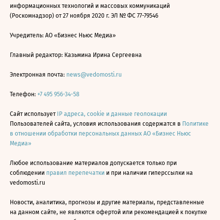
информационных технологий и массовых коммуникаций
(Роскомнадзор) от 27 ноября 2020 г. ЭЛ № ФС 77-79546
Учредитель: АО «Бизнес Ньюс Медиа»
Главный редактор: Казьмина Ирина Сергеевна
Электронная почта:
news@vedomosti.ru
Телефон:
+7 495 956-34-58
Сайт использует
IP адреса, cookie и данные геолокации
Пользователей сайта, условия использования содержатся в
Политике
в отношении обработки персональных данных АО «Бизнес Ньюс
Медиа»
Любое использование материалов допускается только при
соблюдении
правил перепечатки
и при наличии гиперссылки на
vedomosti.ru
Новости, аналитика, прогнозы и другие материалы, представленные
на данном сайте, не являются офертой или рекомендацией к покупке