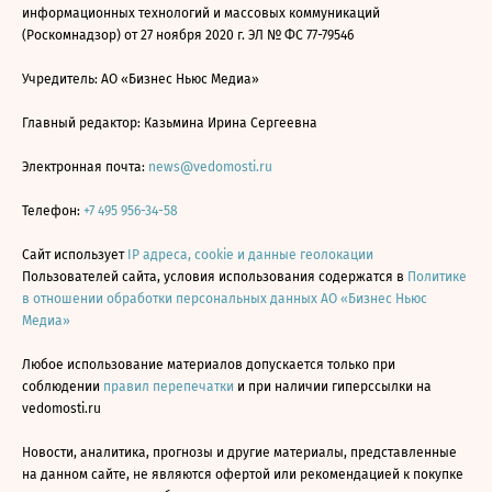
информационных технологий и массовых коммуникаций
(Роскомнадзор) от 27 ноября 2020 г. ЭЛ № ФС 77-79546
Учредитель: АО «Бизнес Ньюс Медиа»
Главный редактор: Казьмина Ирина Сергеевна
Электронная почта:
news@vedomosti.ru
Телефон:
+7 495 956-34-58
Сайт использует
IP адреса, cookie и данные геолокации
Пользователей сайта, условия использования содержатся в
Политике
в отношении обработки персональных данных АО «Бизнес Ньюс
Медиа»
Любое использование материалов допускается только при
соблюдении
правил перепечатки
и при наличии гиперссылки на
vedomosti.ru
Новости, аналитика, прогнозы и другие материалы, представленные
на данном сайте, не являются офертой или рекомендацией к покупке