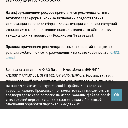
или продаже каких-либо активов.
На информационном ресурсе применяются рекомендательные
технологии (информационные технологии предоставления
информации на основе сбора, систематизации и анализа сведений,
относящихся к предпочтениям пользователей сети «Интернет»,
находящихся на территории Российской Федерации).
Правила применения рекомендательных технологий в виджетах
рекламно-обменной сети, размещенных на сайте vedomosti.ru:
СМИ2
,
24smi
Все права защищены © АО Бизнес Ньюс Медиа, ИНН/КПП
7712108141/771501001, ОГРН 1027739124775, 127018, г. Москва, вн.тер.г.
муниципальный округ Марьина Роща, ул. Полковая, д. 3, стр. 1 1999—
На нашем сайте используются cookie-файлы и технологии
2026
персонализации. Продолжая пользоваться данным сайтом, вы
ОК
подтверждаете свое
согласие
на использование файлов cookie
и технологий персонализации в соответствии с
Политикой в
отношении обработки персональных данных.