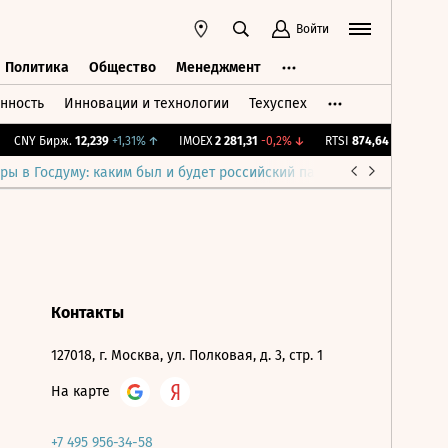
Войти
Политика
Общество
Менеджмент
нность
Инновации и технологии
Техуспех
ть
Политика
Общество
Менеджмент
CNY Бирж.
12,239
+1,31%
↑
IMOEX
2 281,31
-0,2%
↓
RTSI
874,64
-1,12%
↓
ры в Госдуму: каким был и будет российский парламент
Война н
Контакты
127018, г. Москва, ул. Полковая, д. 3, стр. 1
На карте
+7 495 956-34-58