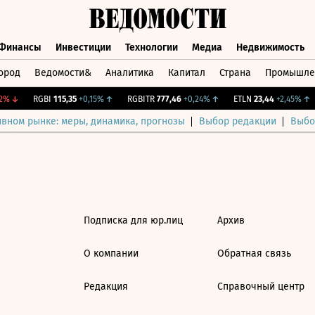
Финансы
Инвестиции
Технологии
Медиа
Недвижимость
ород
Ведомости&
Аналитика
Капитал
Страна
Промышле
а
Финансы
Инвестиции
Технологии
Медиа
Недвижимос
%
↓
RGBI
115,35
+0,15%
↑
RGBITR
777,46
+0,24%
↑
ETLN
23,44
+2,45%
↑
ивном рынке: меры, динамика, прогнозы
Выбор редакции
Выбо
Подписка для юр.лиц
Архив
О компании
Обратная связь
Редакция
Справочный центр