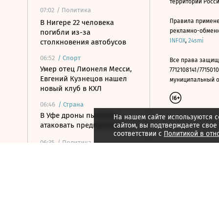
территории Росс
07:02
/ Политика
Правила примене
В Нигере 22 человека
рекламно-обменно
погибли из-за
INFOX
,
24smi
столкновения автобусов
06:52
/
Спорт
Все права защищ
Умер отец Лионеля Месси,
7712108141/7715010
Евгений Кузнецов нашел
муниципальный окр
новый клуб в КХЛ
06:46
/
Страна
В Уфе дроны пытались
На нашем сайте используются c
атаковать предприятия
сайтом, вы подтверждаете свое
соответствии с
Политикой в отн
06:35
/ Политика
Российские войска
поразили цели в портах
Одессы и Черноморска
06:21
/ Общество
Коренные и
малочисленные: народы в