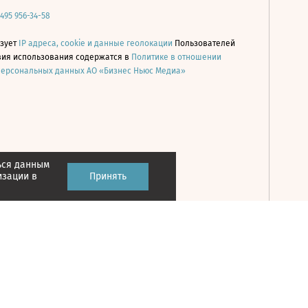
 495 956-34-58
ьзует
IP адреса, cookie и данные геолокации
Пользователей
овия использования содержатся в
Политике в отношении
персональных данных АО «Бизнес Ньюс Медиа»
ься данным
Принять
изации в