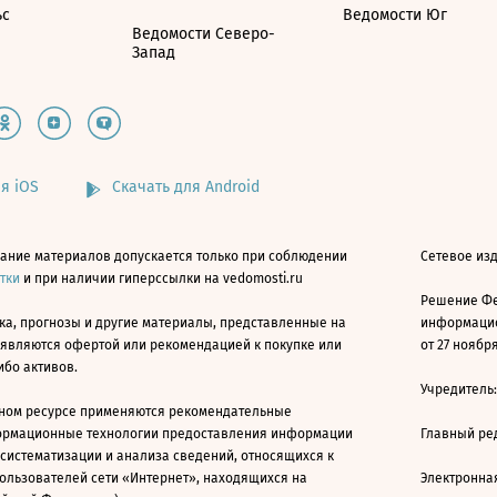
ьс
Ведомости Юг
Ведомости Северо-
Запад
я iOS
Скачать для Android
ание материалов допускается только при соблюдении
Сетевое изд
атки
и при наличии гиперссылки на vedomosti.ru
Решение Фе
ка, прогнозы и другие материалы, представленные на
информацио
 являются офертой или рекомендацией к покупке или
от 27 ноября
ибо активов.
Учредитель
ном ресурсе применяются рекомендательные
ормационные технологии предоставления информации
Главный ре
 систематизации и анализа сведений, относящихся к
ользователей сети «Интернет», находящихся на
Электронна