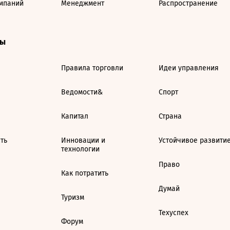
мпаний
Менеджмент
Распространение
ты
Правила торговли
Идеи управления
Ведомости&
Спорт
Капитал
Страна
ть
Инновации и
Устойчивое развити
технологии
Право
Как потратить
Думай
Туризм
Техуспех
Форум