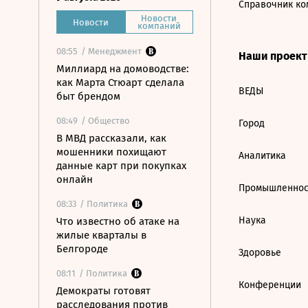
Справочник ко
Новости
Новости
компаний
08:55
/ Менеджмент
Наши проек
Миллиард на домоводстве:
как Марта Стюарт сделала
ВЕДЫ
быт брендом
08:49
/ Общество
Город
В МВД рассказали, как
мошенники похищают
Аналитика
данные карт при покупках
онлайн
Промышленнос
08:33
/ Политика
Наука
Что известно об атаке на
жилые кварталы в
Белгороде
Здоровье
08:11
/ Политика
Конференции
Демократы готовят
расследования против