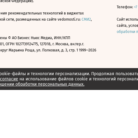
ийской Федерации).
Телефон:
+7
ния рекомендательных технологий в виджетах
й сети, размещенных на сайте vedomosti.ru:
СМИ2
,
Сайт испол
сайта, усл
обработки 
ены © АО Бизнес Ньюс Медиа, ИНН/КПП
01, ОГРН 1027739124775, 127018, г. Москва, вн.тер.г.
уг Марьина Роща, ул. Полковая, д. 3, стр. 1 1999—2026
ookie-файлы и технологии персонализации. Продолжая пользоват
согласие
на использование файлов cookie и технологий персонал
ошении обработки персональных данных.