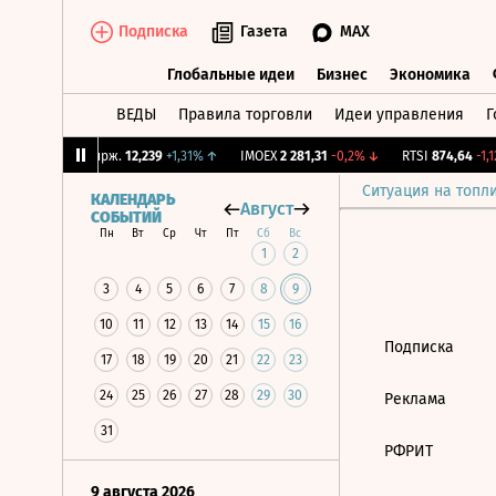
Подписка
Газета
MAX
Глобальные идеи
Бизнес
Экономика
ВЕДЫ
Правила торговли
Идеи управления
Г
Глобальные идеи
Бизнес
Экономик
5%
↑
CNY Бирж.
12,239
+1,31%
↑
IMOEX
2 281,31
-0,2%
↓
RTSI
874,64
-1,12
Ситуация на топл
КАЛЕНДАРЬ
Август
СОБЫТИЙ
Пн
Вт
Ср
Чт
Пт
Сб
Вс
1
2
3
4
5
6
7
8
9
10
11
12
13
14
15
16
Подписка
17
18
19
20
21
22
23
24
25
26
27
28
29
30
Реклама
31
РФРИТ
9 августа 2026