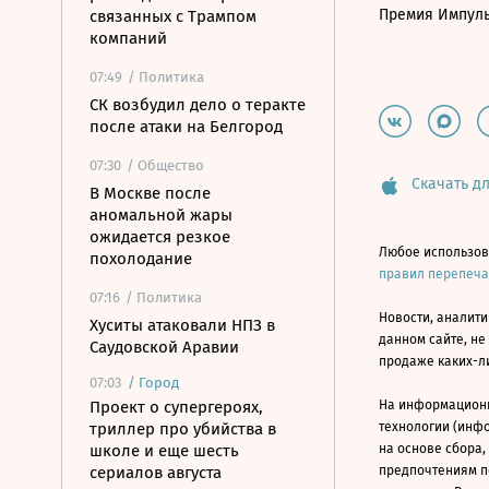
Премия Импул
связанных с Трампом
компаний
07:49
/ Политика
СК возбудил дело о теракте
после атаки на Белгород
07:30
/ Общество
Скачать дл
В Москве после
аномальной жары
ожидается резкое
Любое использов
похолодание
правил перепеч
07:16
/ Политика
Новости, аналити
Хуситы атаковали НПЗ в
данном сайте, не
Саудовской Аравии
продаже каких-л
07:03
/
Город
Проект о супергероях,
На информацион
триллер про убийства в
технологии (инф
школе и еще шесть
на основе сбора,
сериалов августа
предпочтениям п