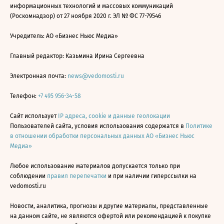
информационных технологий и массовых коммуникаций
(Роскомнадзор) от 27 ноября 2020 г. ЭЛ № ФС 77-79546
Учредитель: АО «Бизнес Ньюс Медиа»
Главный редактор: Казьмина Ирина Сергеевна
Электронная почта:
news@vedomosti.ru
Телефон:
+7 495 956-34-58
Сайт использует
IP адреса, cookie и данные геолокации
Пользователей сайта, условия использования содержатся в
Политике
в отношении обработки персональных данных АО «Бизнес Ньюс
Медиа»
Любое использование материалов допускается только при
соблюдении
правил перепечатки
и при наличии гиперссылки на
vedomosti.ru
Новости, аналитика, прогнозы и другие материалы, представленные
на данном сайте, не являются офертой или рекомендацией к покупке