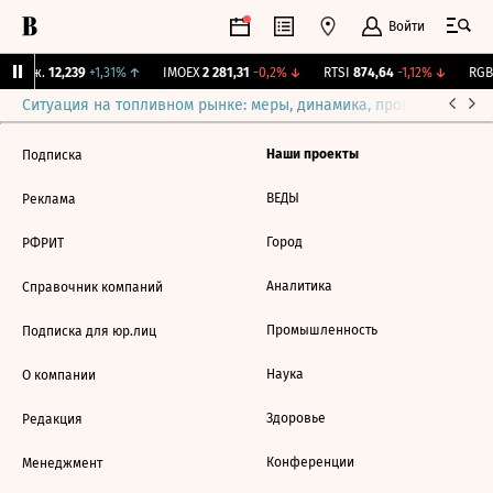
Войти
 Бирж.
12,239
+1,31%
↑
IMOEX
2 281,31
-0,2%
↓
RTSI
874,64
-1,12%
↓
RGBI
Ситуация на топливном рынке: меры, динамика, прогнозы
Выб
Наши проекты
Подписка
ВЕДЫ
Реклама
Город
РФРИТ
Аналитика
Справочник компаний
Промышленность
Подписка для юр.лиц
Наука
О компании
Здоровье
Редакция
Конференции
Менеджмент