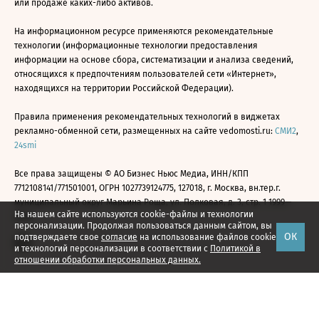
или продаже каких-либо активов.
На информационном ресурсе применяются рекомендательные
технологии (информационные технологии предоставления
информации на основе сбора, систематизации и анализа сведений,
относящихся к предпочтениям пользователей сети «Интернет»,
находящихся на территории Российской Федерации).
Правила применения рекомендательных технологий в виджетах
рекламно-обменной сети, размещенных на сайте vedomosti.ru:
СМИ2
,
24smi
Все права защищены © АО Бизнес Ньюс Медиа, ИНН/КПП
7712108141/771501001, ОГРН 1027739124775, 127018, г. Москва, вн.тер.г.
муниципальный округ Марьина Роща, ул. Полковая, д. 3, стр. 1 1999—
На нашем сайте используются cookie-файлы и технологии
2026
персонализации. Продолжая пользоваться данным сайтом, вы
ОК
подтверждаете свое
согласие
на использование файлов cookie
и технологий персонализации в соответствии с
Политикой в
отношении обработки персональных данных.