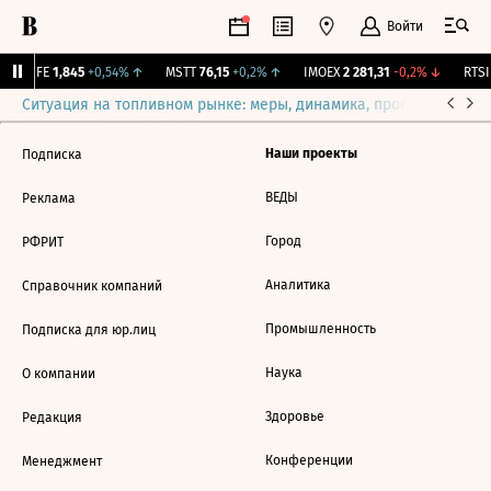
Войти
LIFE
1,845
+0,54%
↑
MSTT
76,15
+0,2%
↑
IMOEX
2 281,31
-0,2%
↓
RTSI
Ситуация на топливном рынке: меры, динамика, прогнозы
Выб
Наши проекты
Подписка
ВЕДЫ
Реклама
Город
РФРИТ
Аналитика
Справочник компаний
Промышленность
Подписка для юр.лиц
Наука
О компании
Здоровье
Редакция
Конференции
Менеджмент