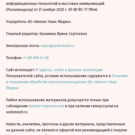
информационных технологий и массовых коммуникаций
(Роскомнадзор) от 27 ноября 2020 г. ЭЛ № ФС 77-79546
Учредитель: АО «Бизнес Ньюс Медиа»
Главный редактор: Казьмина Ирина Сергеевна
Электронная почта:
news@vedomosti.ru
Телефон:
+7 495 956-34-58
Сайт использует
IP адреса, cookie и данные геолокации
Пользователей сайта, условия использования содержатся в
Политике
в отношении обработки персональных данных АО «Бизнес Ньюс
Медиа»
Любое использование материалов допускается только при
соблюдении
правил перепечатки
и при наличии гиперссылки на
vedomosti.ru
Новости, аналитика, прогнозы и другие материалы, представленные
на данном сайте, не являются офертой или рекомендацией к покупке