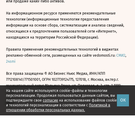
или продаже каких-либо активов.
На информационном ресурсе применяются рекомендательные
технологии (информационные технологии предоставления
информации на основе сбора, систематизации и анализа сведений,
относящихся к предпочтениям пользователей сети «Интернет»,
находящихся на территории Российской Федерации).
Правила применения рекомендательных технологий в виджетах
рекламно-обменной сети, размещенных на сайте vedomosti.ru:
СМИ2
,
24smi
Все права защищены © АО Бизнес Ньюс Медиа, ИНН/КПП
7712108141/771501001, ОГРН 1027739124775, 127018, г. Москва, вн.тер.г.
муниципальный округ Марьина Роща, ул. Полковая, д. 3, стр. 1 1999—
На нашем сайте используются cookie-файлы и технологии
2026
персонализации. Продолжая пользоваться данным сайтом, вы
ОК
подтверждаете свое
согласие
на использование файлов cookie
и технологий персонализации в соответствии с
Политикой в
отношении обработки персональных данных.