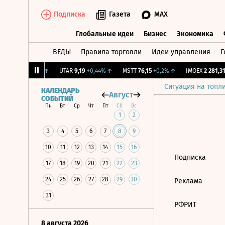
Подписка
Газета
MAX
Глобальные идеи
Бизнес
Экономика
ВЕДЫ
Правила торговли
Идеи управления
Г
Глобальные идеи
Бизнес
Экономик
.
12,239
+1,31%
↑
UTAR
9,19
+0,44%
↑
MSTT
76,15
+0,2%
↑
IMOEX
2 281,31
Ситуация на топл
КАЛЕНДАРЬ
Август
СОБЫТИЙ
Пн
Вт
Ср
Чт
Пт
Сб
Вс
1
2
3
4
5
6
7
8
9
10
11
12
13
14
15
16
Подписка
17
18
19
20
21
22
23
24
25
26
27
28
29
30
Реклама
31
РФРИТ
8 августа 2026