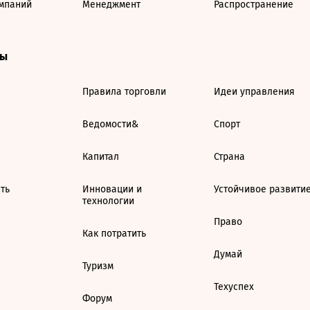
мпаний
Менеджмент
Распространение
ты
Правила торговли
Идеи управления
Ведомости&
Спорт
Капитал
Страна
ть
Инновации и
Устойчивое развити
технологии
Право
Как потратить
Думай
Туризм
Техуспех
Форум