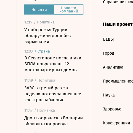
Справочник ко
Новости
Новости
компаний
12:19
/ Политика
Наши проек
У побережья Турции
обнаружили дрон без
ВЕДЫ
взрывчатки
12:03
/
Страна
Город
В Севастополе после атаки
БПЛА повреждены 12
Аналитика
многоквартирных домов
11:49
/ Политика
Промышленнос
ЗАЭС в третий раз за
неделю потеряла внешнее
Наука
электроснабжение
Здоровье
11:47
/ Политика
Дрон взорвался в Болгарии
Конференции
вблизи газопровода