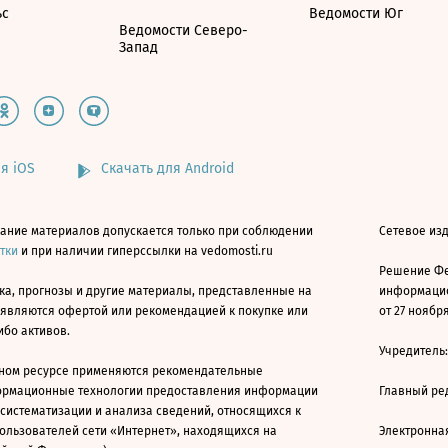
ьс
Ведомости Юг
Ведомости Северо-
Запад
я iOS
Скачать для Android
ание материалов допускается только при соблюдении
Сетевое изд
атки
и при наличии гиперссылки на vedomosti.ru
Решение Фе
ка, прогнозы и другие материалы, представленные на
информацио
 являются офертой или рекомендацией к покупке или
от 27 ноября
ибо активов.
Учредитель
ном ресурсе применяются рекомендательные
ормационные технологии предоставления информации
Главный ре
 систематизации и анализа сведений, относящихся к
ользователей сети «Интернет», находящихся на
Электронна