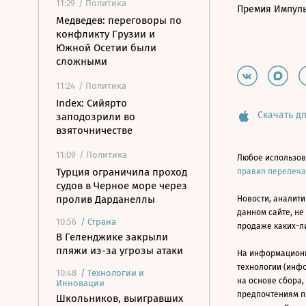
11:29
/ Политика
Премия Импул
Медведев: переговоры по
конфликту Грузии и
Южной Осетии были
сложными
11:24
/ Политика
Index: Сийярто
Скачать дл
заподозрили во
взяточничестве
11:09
/ Политика
Любое использов
Турция ограничила проход
правил перепеч
судов в Черное море через
пролив Дарданеллы
Новости, аналити
данном сайте, не
10:56
/
Страна
продаже каких-л
В Геленджике закрыли
пляжи из-за угрозы атаки
На информацион
технологии (инф
10:48
/
Технологии и
на основе сбора,
Инновации
предпочтениям п
Школьников, выигравших