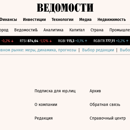
Финансы
Инвестиции
Технологии
Медиа
Недвижимость
ород
Ведомости&
Аналитика
Капитал
Страна
Промышле
а
Финансы
Инвестиции
Технологии
Медиа
Недвижимос
-0,2%
↓
RTSI
874,64
-1,12%
↓
RGBI
115,3
+0,1%
↑
RGBITR
777,11
+0,2%
↑
ивном рынке: меры, динамика, прогнозы
Выбор редакции
Выбо
Подписка для юр.лиц
Архив
О компании
Обратная связь
Редакция
Справочный центр