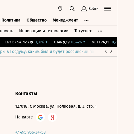
Войти
Политика
Общество
Менеджмент
нность
Инновации и технологии
Техуспех
ть
Политика
Общество
Менеджмент
CNY Бирж.
12,239
+1,31%
↑
UTAR
9,19
+0,44%
↑
MSTT
76,15
+0,2%
↑
IMO
ры в Госдуму: каким был и будет российский парламент
Война н
Контакты
127018, г. Москва, ул. Полковая, д. 3, стр. 1
На карте
+7 495 956-34-58