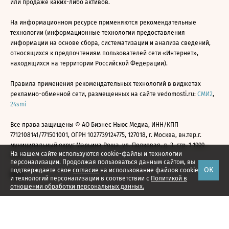
или продаже каких-либо активов.
На информационном ресурсе применяются рекомендательные
технологии (информационные технологии предоставления
информации на основе сбора, систематизации и анализа сведений,
относящихся к предпочтениям пользователей сети «Интернет»,
находящихся на территории Российской Федерации).
Правила применения рекомендательных технологий в виджетах
рекламно-обменной сети, размещенных на сайте vedomosti.ru:
СМИ2
,
24smi
Все права защищены © АО Бизнес Ньюс Медиа, ИНН/КПП
7712108141/771501001, ОГРН 1027739124775, 127018, г. Москва, вн.тер.г.
муниципальный округ Марьина Роща, ул. Полковая, д. 3, стр. 1 1999—
На нашем сайте используются cookie-файлы и технологии
2026
персонализации. Продолжая пользоваться данным сайтом, вы
ОК
подтверждаете свое
согласие
на использование файлов cookie
и технологий персонализации в соответствии с
Политикой в
отношении обработки персональных данных.