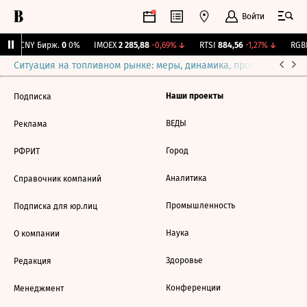
Войти
↓
CNY Бирж.
0
0%
IMOEX
2 285,88
-0,69%
↓
RTSI
884,56
-1,27%
↓
RGBI
Ситуация на топливном рынке: меры, динамика, прогнозы
Выб
Наши проекты
Подписка
ВЕДЫ
Реклама
Город
РФРИТ
Аналитика
Справочник компаний
Промышленность
Подписка для юр.лиц
Наука
О компании
Здоровье
Редакция
Конференции
Менеджмент