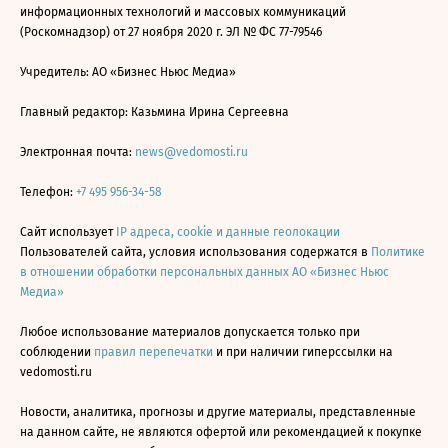
информационных технологий и массовых коммуникаций
(Роскомнадзор) от 27 ноября 2020 г. ЭЛ № ФС 77-79546
Учредитель: АО «Бизнес Ньюс Медиа»
Главный редактор: Казьмина Ирина Сергеевна
Электронная почта:
news@vedomosti.ru
Телефон:
+7 495 956-34-58
Сайт использует
IP адреса, cookie и данные геолокации
Пользователей сайта, условия использования содержатся в
Политике
в отношении обработки персональных данных АО «Бизнес Ньюс
Медиа»
Любое использование материалов допускается только при
соблюдении
правил перепечатки
и при наличии гиперссылки на
vedomosti.ru
Новости, аналитика, прогнозы и другие материалы, представленные
на данном сайте, не являются офертой или рекомендацией к покупке