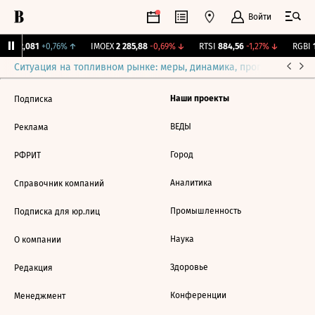
Войти
ж.
12,081
+0,76%
↑
IMOEX
2 285,88
-0,69%
↓
RTSI
884,56
-1,27%
↓
RGBI
1
Ситуация на топливном рынке: меры, динамика, прогнозы
Выб
Наши проекты
Подписка
ВЕДЫ
Реклама
Город
РФРИТ
Аналитика
Справочник компаний
Промышленность
Подписка для юр.лиц
Наука
О компании
Здоровье
Редакция
Конференции
Менеджмент