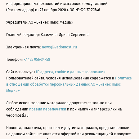
информационных технологий и массовых коммуникаций
(Роскомнадзор) от 27 ноября 2020 г. ЭЛ № ФС 77-79546
Учредитель: АО «Бизнес Ньюс Медиа»
Главный редактор: Казьмина Ирина Сергеевна
Электронная почта:
news@vedomosti.ru
Телефон:
+7 495 956-34-58
Сайт использует
IP адреса, cookie и данные геолокации
Пользователей сайта, условия использования содержатся в
Политике
в отношении обработки персональных данных АО «Бизнес Ньюс
Медиа»
Любое использование материалов допускается только при
соблюдении
правил перепечатки
и при наличии гиперссылки на
vedomosti.ru
Новости, аналитика, прогнозы и другие материалы, представленные
на данном сайте, не являются офертой или рекомендацией к покупке