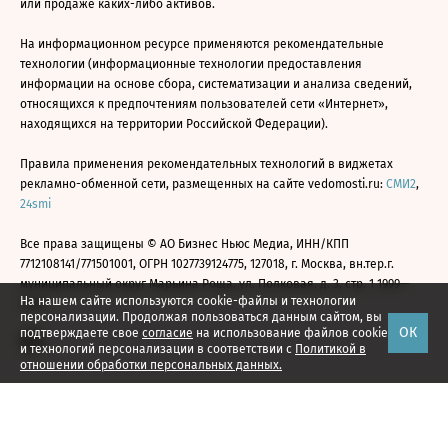
или продаже каких-либо активов.
На информационном ресурсе применяются рекомендательные
технологии (информационные технологии предоставления
информации на основе сбора, систематизации и анализа сведений,
относящихся к предпочтениям пользователей сети «Интернет»,
находящихся на территории Российской Федерации).
Правила применения рекомендательных технологий в виджетах
рекламно-обменной сети, размещенных на сайте vedomosti.ru:
СМИ2
,
24smi
Все права защищены © АО Бизнес Ньюс Медиа, ИНН/КПП
7712108141/771501001, ОГРН 1027739124775, 127018, г. Москва, вн.тер.г.
муниципальный округ Марьина Роща, ул. Полковая, д. 3, стр. 1 1999—
На нашем сайте используются cookie-файлы и технологии
2026
персонализации. Продолжая пользоваться данным сайтом, вы
ОК
подтверждаете свое
согласие
на использование файлов cookie
и технологий персонализации в соответствии с
Политикой в
отношении обработки персональных данных.