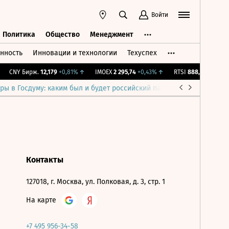
Войти
Политика
Общество
Менеджмент
нность
Инновации и технологии
Техуспех
ть
Политика
Общество
Менеджмент
CNY Бирж.
12,179
+0,81%
↑
IMOEX
2 295,74
+0,43%
↑
RTSI
888,38
+0,43%
ры в Госдуму: каким был и будет российский парламент
Война н
Контакты
127018, г. Москва, ул. Полковая, д. 3, стр. 1
На карте
+7 495 956-34-58