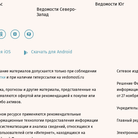
ьс
Ведомости Юг
Ведомости Северо-
Запад
я iOS
Скачать для Android
ание материалов допускается только при соблюдении
Сетевое изд
атки
и при наличии гиперссылки на vedomosti.ru
Решение Фе
ка, прогнозы и другие материалы, представленные на
информацио
 являются офертой или рекомендацией к покупке или
от 27 ноября
ибо активов.
Учредитель
ном ресурсе применяются рекомендательные
ормационные технологии предоставления информации
Главный ре
 систематизации и анализа сведений, относящихся к
ользователей сети «Интернет», находящихся на
Электронна