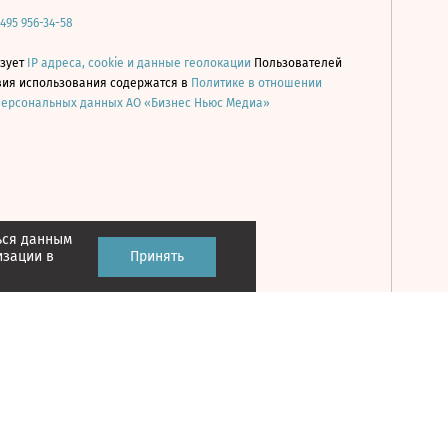
 495 956-34-58
ьзует
IP адреса, cookie и данные геолокации
Пользователей
овия использования содержатся в
Политике в отношении
персональных данных АО «Бизнес Ньюс Медиа»
ься данным
Принять
изации в