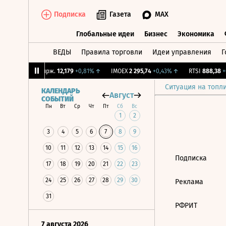
Подписка
Газета
MAX
Глобальные идеи
Бизнес
Экономика
ВЕДЫ
Правила торговли
Идеи управления
Г
Глобальные идеи
Бизнес
Экономик
6%
↑
CNY Бирж.
12,179
+0,81%
↑
IMOEX
2 295,74
+0,43%
↑
RTSI
888,38
+0
Ситуация на топл
КАЛЕНДАРЬ
Август
СОБЫТИЙ
Пн
Вт
Ср
Чт
Пт
Сб
Вс
1
2
3
4
5
6
7
8
9
10
11
12
13
14
15
16
Подписка
17
18
19
20
21
22
23
24
25
26
27
28
29
30
Реклама
31
РФРИТ
7 августа 2026