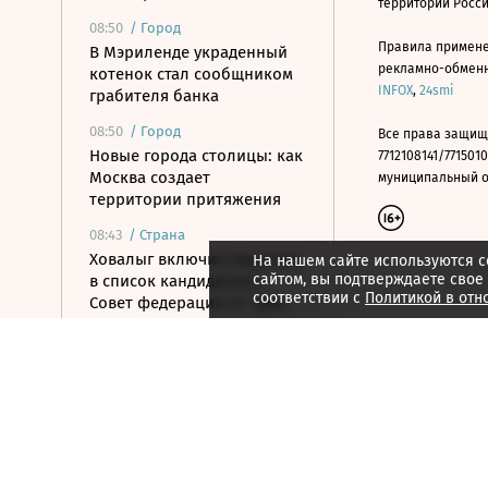
территории Росс
08:50
/
Город
Правила примене
В Мэриленде украденный
рекламно-обменно
котенок стал сообщником
INFOX
,
24smi
грабителя банка
08:50
/
Город
Все права защищ
Новые города столицы: как
7712108141/7715010
Москва создает
муниципальный окр
территории притяжения
08:43
/
Страна
Ховалыг включил Нарусову
На нашем сайте используются c
сайтом, вы подтверждаете свое
в список кандидатов в
соответствии с
Политикой в отн
Совет федерации от Тувы
08:40
/ Инвестиции
В июле объем операций на
рынке деривативов
Мосбиржи достиг 17,5 трлн
рублей
08:30
/ Технологии