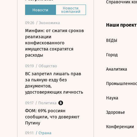
Справочник ко
Новости
Новости
компаний
09:26
/ Экономика
Наши проек
Минфин: от сжатия сроков
реализации
ВЕДЫ
конфискованного
имущества сократятся
расходы
Город
09:19
/ Общество
Аналитика
ВС запретил лишать прав
за пьяную езду без
Промышленнос
документов,
удостоверяющих личность
Наука
09:17
/ Политика
ФОМ: 69% россиян
Здоровье
сообщили, что доверяют
Путину
Конференции
09:11
/
Страна