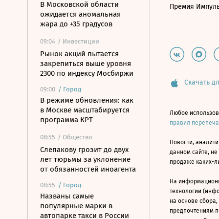
В Московской области
Премия Импул
ожидается аномальная
жара до +35 градусов
09:04
/ Инвестиции
Рынок акций пытается
закрепиться выше уровня
2300 по индексу Мосбиржи
Скачать дл
09:00
/
Город
В режиме обновления: как
в Москве масштабируется
Любое использов
программа КРТ
правил перепеч
08:55
/ Общество
Новости, аналити
Слепакову грозит до двух
данном сайте, не
лет тюрьмы за уклонение
продаже каких-л
от обязанностей иноагента
На информацион
08:55
/
Город
технологии (инф
Названы самые
на основе сбора,
популярные марки в
предпочтениям п
автопарке такси в России