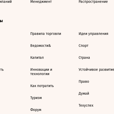
мпаний
Менеджмент
Распространение
ты
Правила торговли
Идеи управления
Ведомости&
Спорт
Капитал
Страна
ть
Инновации и
Устойчивое развити
технологии
Право
Как потратить
Думай
Туризм
Техуспех
Форум