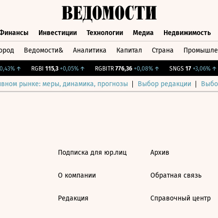
Финансы
Инвестиции
Технологии
Медиа
Недвижимость
ород
Ведомости&
Аналитика
Капитал
Страна
Промышле
а
Финансы
Инвестиции
Технологии
Медиа
Недвижимос
,43%
↑
RGBI
115,3
+0,05%
↑
RGBITR
776,36
+0,08%
↑
SNGS
17
+3,06%
↑
ивном рынке: меры, динамика, прогнозы
Выбор редакции
Выбо
Подписка для юр.лиц
Архив
О компании
Обратная связь
Редакция
Справочный центр