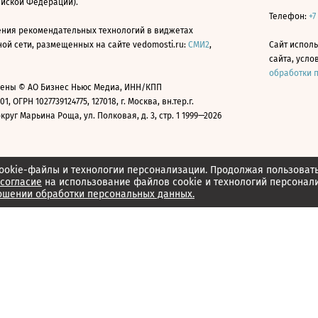
ийской Федерации).
Телефон:
+7
ния рекомендательных технологий в виджетах
й сети, размещенных на сайте vedomosti.ru:
СМИ2
,
Сайт испол
сайта, усл
обработки 
ены © АО Бизнес Ньюс Медиа, ИНН/КПП
01, ОГРН 1027739124775, 127018, г. Москва, вн.тер.г.
уг Марьина Роща, ул. Полковая, д. 3, стр. 1 1999—2026
ookie-файлы и технологии персонализации. Продолжая пользоват
согласие
на использование файлов cookie и технологий персонал
ошении обработки персональных данных.