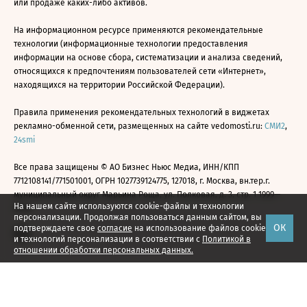
или продаже каких-либо активов.
На информационном ресурсе применяются рекомендательные
технологии (информационные технологии предоставления
информации на основе сбора, систематизации и анализа сведений,
относящихся к предпочтениям пользователей сети «Интернет»,
находящихся на территории Российской Федерации).
Правила применения рекомендательных технологий в виджетах
рекламно-обменной сети, размещенных на сайте vedomosti.ru:
СМИ2
,
24smi
Все права защищены © АО Бизнес Ньюс Медиа, ИНН/КПП
7712108141/771501001, ОГРН 1027739124775, 127018, г. Москва, вн.тер.г.
муниципальный округ Марьина Роща, ул. Полковая, д. 3, стр. 1 1999—
На нашем сайте используются cookie-файлы и технологии
2026
персонализации. Продолжая пользоваться данным сайтом, вы
ОК
подтверждаете свое
согласие
на использование файлов cookie
и технологий персонализации в соответствии с
Политикой в
отношении обработки персональных данных.