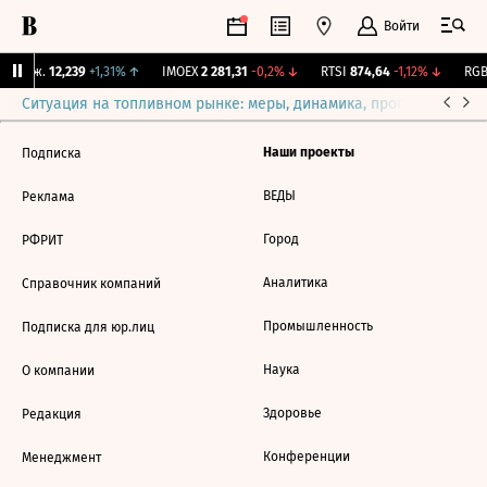
Войти
 Бирж.
12,239
+1,31%
↑
IMOEX
2 281,31
-0,2%
↓
RTSI
874,64
-1,12%
↓
RGBI
Ситуация на топливном рынке: меры, динамика, прогнозы
Выб
Наши проекты
Подписка
ВЕДЫ
Реклама
Город
РФРИТ
Аналитика
Справочник компаний
Промышленность
Подписка для юр.лиц
Наука
О компании
Здоровье
Редакция
Конференции
Менеджмент