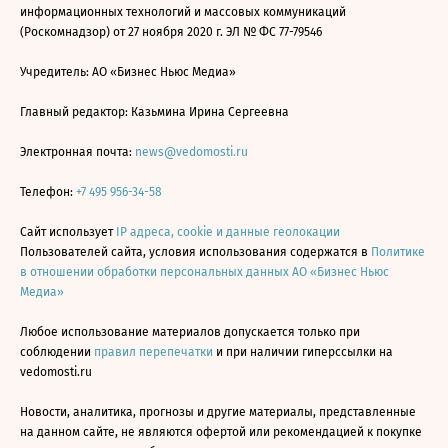
информационных технологий и массовых коммуникаций
(Роскомнадзор) от 27 ноября 2020 г. ЭЛ № ФС 77-79546
Учредитель: АО «Бизнес Ньюс Медиа»
Главный редактор: Казьмина Ирина Сергеевна
Электронная почта:
news@vedomosti.ru
Телефон:
+7 495 956-34-58
Сайт использует
IP адреса, cookie и данные геолокации
Пользователей сайта, условия использования содержатся в
Политике
в отношении обработки персональных данных АО «Бизнес Ньюс
Медиа»
Любое использование материалов допускается только при
соблюдении
правил перепечатки
и при наличии гиперссылки на
vedomosti.ru
Новости, аналитика, прогнозы и другие материалы, представленные
на данном сайте, не являются офертой или рекомендацией к покупке