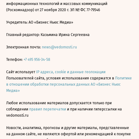
информационных технологий и массовых коммуникаций
(Роскомнадзор) от 27 ноября 2020 г. ЭЛ № ФС 77-79546
Учредитель: АО «Бизнес Ньюс Медиа»
Главный редактор: Казьмина Ирина Сергеевна
Электронная почта:
news@vedomosti.ru
Телефон:
+7 495 956-34-58
Сайт использует
IP адреса, cookie и данные геолокации
Пользователей сайта, условия использования содержатся в
Политике
в отношении обработки персональных данных АО «Бизнес Ньюс
Медиа»
Любое использование материалов допускается только при
соблюдении
правил перепечатки
и при наличии гиперссылки на
vedomosti.ru
Новости, аналитика, прогнозы и другие материалы, представленные
на данном сайте, не являются офертой или рекомендацией к покупке