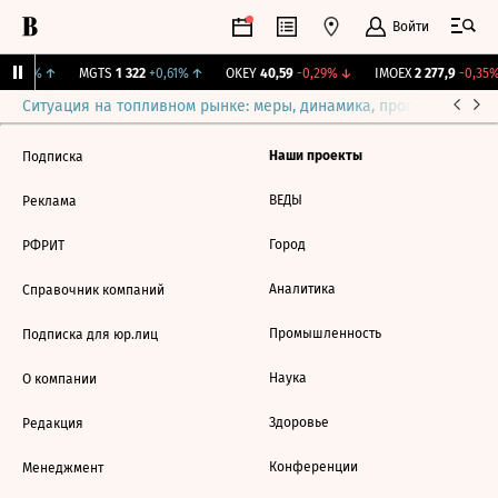
Войти
+0,87%
↑
MGTS
1 322
+0,61%
↑
OKEY
40,59
-0,29%
↓
IMOEX
2 277,9
-0,35%
Ситуация на топливном рынке: меры, динамика, прогнозы
Выб
Наши проекты
Подписка
ВЕДЫ
Реклама
Город
РФРИТ
Аналитика
Справочник компаний
Промышленность
Подписка для юр.лиц
Наука
О компании
Здоровье
Редакция
Конференции
Менеджмент