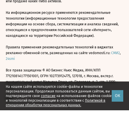
или продаже каких-либо активов.
На информационном ресурсе применяются рекомендательные
технологии (информационные технологии предоставления
информации на основе сбора, систематизации и анализа сведений,
относящихся к предпочтениям пользователей сети «Интернет»,
находящихся на территории Российской Федерации).
Правила применения рекомендательных технологий в виджетах
рекламно-обменной сети, размещенных на сайте vedomosti.ru:
СМИ2
,
24smi
Все права защищены © АО Бизнес Ньюс Медиа, ИНН/КПП
7712108141/771501001, ОГРН 1027739124775, 127018, г. Москва, вн.тер.г.
муниципальный округ Марьина Роща, ул. Полковая, д. 3, стр. 1 1999—
На нашем сайте используются cookie-файлы и технологии
2026
персонализации. Продолжая пользоваться данным сайтом, вы
ОК
подтверждаете свое
согласие
на использование файлов cookie
и технологий персонализации в соответствии с
Политикой в
отношении обработки персональных данных.