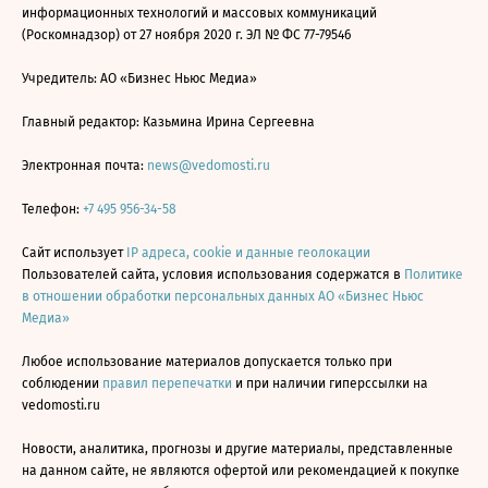
информационных технологий и массовых коммуникаций
(Роскомнадзор) от 27 ноября 2020 г. ЭЛ № ФС 77-79546
Учредитель: АО «Бизнес Ньюс Медиа»
Главный редактор: Казьмина Ирина Сергеевна
Электронная почта:
news@vedomosti.ru
Телефон:
+7 495 956-34-58
Сайт использует
IP адреса, cookie и данные геолокации
Пользователей сайта, условия использования содержатся в
Политике
в отношении обработки персональных данных АО «Бизнес Ньюс
Медиа»
Любое использование материалов допускается только при
соблюдении
правил перепечатки
и при наличии гиперссылки на
vedomosti.ru
Новости, аналитика, прогнозы и другие материалы, представленные
на данном сайте, не являются офертой или рекомендацией к покупке