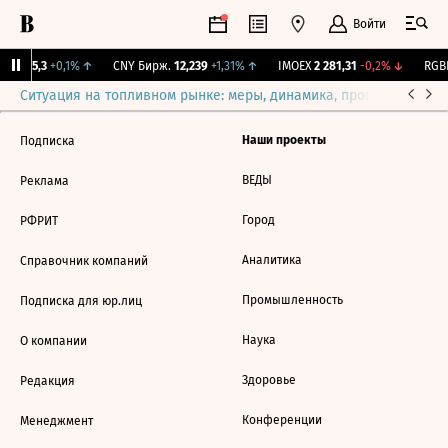
Войти
BI
115,3
+0,1%
↑
CNY Бирж.
12,239
+1,31%
↑
IMOEX
2 281,31
-0,2%
↓
RGBI
Ситуация на топливном рынке: меры, динамика, прогнозы
Выб
Наши проекты
Подписка
ВЕДЫ
Реклама
Город
РФРИТ
Аналитика
Справочник компаний
Промышленность
Подписка для юр.лиц
Наука
О компании
Здоровье
Редакция
Конференции
Менеджмент