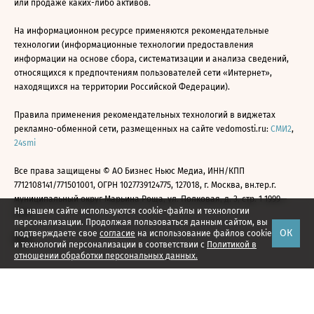
или продаже каких-либо активов.
На информационном ресурсе применяются рекомендательные
технологии (информационные технологии предоставления
информации на основе сбора, систематизации и анализа сведений,
относящихся к предпочтениям пользователей сети «Интернет»,
находящихся на территории Российской Федерации).
Правила применения рекомендательных технологий в виджетах
рекламно-обменной сети, размещенных на сайте vedomosti.ru:
СМИ2
,
24smi
Все права защищены © АО Бизнес Ньюс Медиа, ИНН/КПП
7712108141/771501001, ОГРН 1027739124775, 127018, г. Москва, вн.тер.г.
муниципальный округ Марьина Роща, ул. Полковая, д. 3, стр. 1 1999—
На нашем сайте используются cookie-файлы и технологии
2026
персонализации. Продолжая пользоваться данным сайтом, вы
ОК
подтверждаете свое
согласие
на использование файлов cookie
и технологий персонализации в соответствии с
Политикой в
отношении обработки персональных данных.