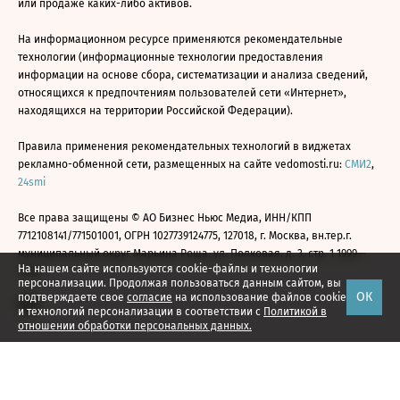
или продаже каких-либо активов.
На информационном ресурсе применяются рекомендательные
технологии (информационные технологии предоставления
информации на основе сбора, систематизации и анализа сведений,
относящихся к предпочтениям пользователей сети «Интернет»,
находящихся на территории Российской Федерации).
Правила применения рекомендательных технологий в виджетах
рекламно-обменной сети, размещенных на сайте vedomosti.ru:
СМИ2
,
24smi
Все права защищены © АО Бизнес Ньюс Медиа, ИНН/КПП
7712108141/771501001, ОГРН 1027739124775, 127018, г. Москва, вн.тер.г.
муниципальный округ Марьина Роща, ул. Полковая, д. 3, стр. 1 1999—
На нашем сайте используются cookie-файлы и технологии
2026
персонализации. Продолжая пользоваться данным сайтом, вы
ОК
подтверждаете свое
согласие
на использование файлов cookie
и технологий персонализации в соответствии с
Политикой в
отношении обработки персональных данных.