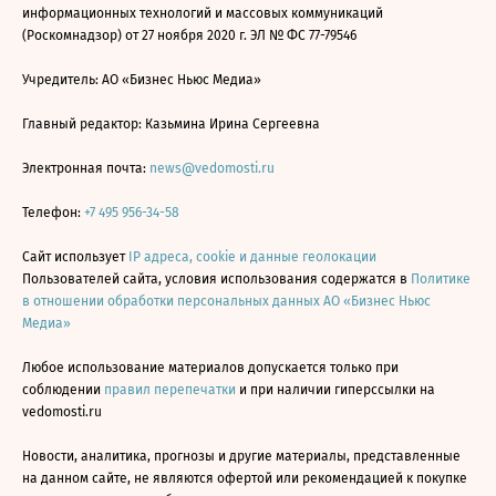
информационных технологий и массовых коммуникаций
(Роскомнадзор) от 27 ноября 2020 г. ЭЛ № ФС 77-79546
Учредитель: АО «Бизнес Ньюс Медиа»
Главный редактор: Казьмина Ирина Сергеевна
Электронная почта:
news@vedomosti.ru
Телефон:
+7 495 956-34-58
Сайт использует
IP адреса, cookie и данные геолокации
Пользователей сайта, условия использования содержатся в
Политике
в отношении обработки персональных данных АО «Бизнес Ньюс
Медиа»
Любое использование материалов допускается только при
соблюдении
правил перепечатки
и при наличии гиперссылки на
vedomosti.ru
Новости, аналитика, прогнозы и другие материалы, представленные
на данном сайте, не являются офертой или рекомендацией к покупке