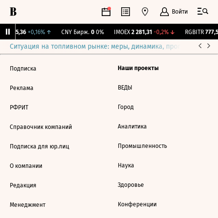
Войти
BI
115,36
+0,16%
↑
CNY Бирж.
0
0%
IMOEX
2 281,31
-0,2%
↓
RGBITR
777,5
Ситуация на топливном рынке: меры, динамика, прогнозы
Выб
Наши проекты
Подписка
ВЕДЫ
Реклама
Город
РФРИТ
Аналитика
Справочник компаний
Промышленность
Подписка для юр.лиц
Наука
О компании
Здоровье
Редакция
Конференции
Менеджмент