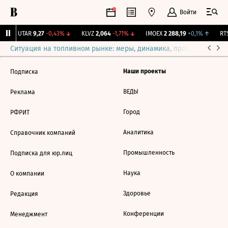
Войти
↑
UTAR
9,27
-0,43%
↓
KLVZ
2,064
-1,71%
↓
IMOEX
2 288,19
+0,1%
↑
RTS
Ситуация на топливном рынке: меры, динамика, прогнозы
Выб
Наши проекты
Подписка
ВЕДЫ
Реклама
Город
РФРИТ
Аналитика
Справочник компаний
Промышленность
Подписка для юр.лиц
Наука
О компании
Здоровье
Редакция
Конференции
Менеджмент