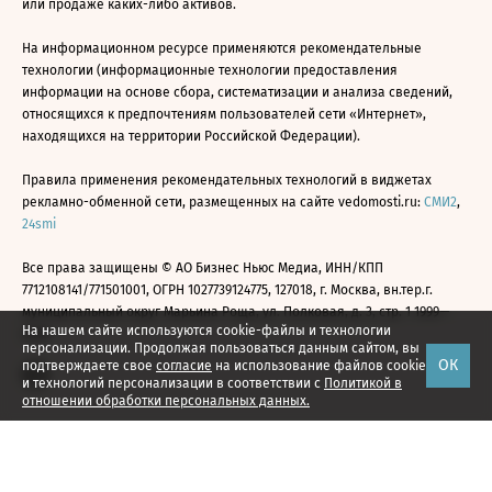
или продаже каких-либо активов.
На информационном ресурсе применяются рекомендательные
технологии (информационные технологии предоставления
информации на основе сбора, систематизации и анализа сведений,
относящихся к предпочтениям пользователей сети «Интернет»,
находящихся на территории Российской Федерации).
Правила применения рекомендательных технологий в виджетах
рекламно-обменной сети, размещенных на сайте vedomosti.ru:
СМИ2
,
24smi
Все права защищены © АО Бизнес Ньюс Медиа, ИНН/КПП
7712108141/771501001, ОГРН 1027739124775, 127018, г. Москва, вн.тер.г.
муниципальный округ Марьина Роща, ул. Полковая, д. 3, стр. 1 1999—
На нашем сайте используются cookie-файлы и технологии
2026
персонализации. Продолжая пользоваться данным сайтом, вы
ОК
подтверждаете свое
согласие
на использование файлов cookie
и технологий персонализации в соответствии с
Политикой в
отношении обработки персональных данных.