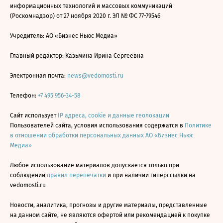
информационных технологий и массовых коммуникаций
(Роскомнадзор) от 27 ноября 2020 г. ЭЛ № ФС 77-79546
Учредитель: АО «Бизнес Ньюс Медиа»
Главный редактор: Казьмина Ирина Сергеевна
Электронная почта:
news@vedomosti.ru
Телефон:
+7 495 956-34-58
Сайт использует
IP адреса, cookie и данные геолокации
Пользователей сайта, условия использования содержатся в
Политике
в отношении обработки персональных данных АО «Бизнес Ньюс
Медиа»
Любое использование материалов допускается только при
соблюдении
правил перепечатки
и при наличии гиперссылки на
vedomosti.ru
Новости, аналитика, прогнозы и другие материалы, представленные
на данном сайте, не являются офертой или рекомендацией к покупке