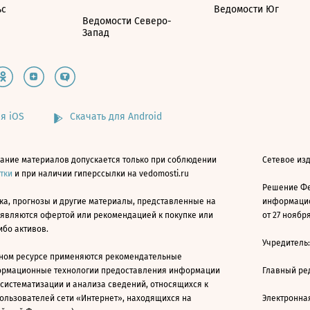
ьс
Ведомости Юг
Ведомости Северо-
Запад
я iOS
Скачать для Android
ание материалов допускается только при соблюдении
Сетевое изд
атки
и при наличии гиперссылки на vedomosti.ru
Решение Фе
ка, прогнозы и другие материалы, представленные на
информацио
 являются офертой или рекомендацией к покупке или
от 27 ноября
ибо активов.
Учредитель
ном ресурсе применяются рекомендательные
ормационные технологии предоставления информации
Главный ре
 систематизации и анализа сведений, относящихся к
ользователей сети «Интернет», находящихся на
Электронна