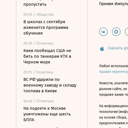
Премия Импул
пропустить
05:59
/ Общество
В школах с сентября
изменится программа
обучения
05:39
/ Политика
Скачать дл
Киев пообещал США не
бить по танкерам КТК в
Черном море
Любое использов
правил перепеч
05:15
/ Политика
ВС РФ ударили по
Новости, аналити
военному заводу и складу
данном сайте, не
топлива в Киеве
продаже каких-л
04:48
/ Политика
На информацион
На подлете к Москве
технологии (инф
уничтожены еще шесть
на основе сбора,
БПЛА
предпочтениям п