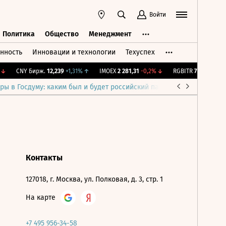
Войти
Политика
Общество
Менеджмент
нность
Инновации и технологии
Техуспех
ть
Политика
Общество
Менеджмент
↓
CNY Бирж.
12,239
+1,31%
↑
IMOEX
2 281,31
-0,2%
↓
RGBITR
775,48
-0,03
ры в Госдуму: каким был и будет российский парламент
Война н
Контакты
127018, г. Москва, ул. Полковая, д. 3, стр. 1
На карте
+7 495 956-34-58