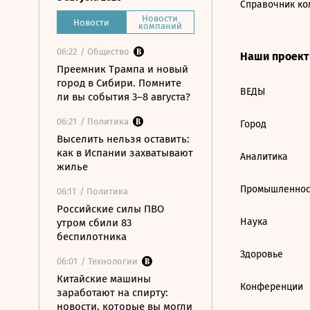
Справочник ко
Новости
Новости
компаний
06:22
/ Общество
Наши проек
Преемник Трампа и новый
город в Сибири. Помните
ВЕДЫ
ли вы события 3–8 августа?
06:21
/ Политика
Город
Выселить нельзя оставить:
как в Испании захватывают
Аналитика
жилье
Промышленнос
06:11
/ Политика
Российские силы ПВО
Наука
утром сбили 83
беспилотника
Здоровье
06:01
/ Технологии
Китайские машины
Конференции
заработают на спирту:
новости, которые вы могли