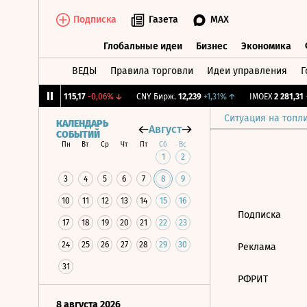
Подписка
Газета
MAX
Глобальные идеи
Бизнес
Экономика
ВЕДЫ
Правила торговли
Идеи управления
Г
Глобальные идеи
Бизнес
Экономик
1,12%
↓
RGBI
115,17
-0,06%
↓
CNY Бирж.
12,239
+1,31%
↑
IMOEX
2 281,31
-
Ситуация на топл
КАЛЕНДАРЬ
Август
СОБЫТИЙ
Пн
Вт
Ср
Чт
Пт
Сб
Вс
1
2
3
4
5
6
7
8
9
10
11
12
13
14
15
16
Подписка
17
18
19
20
21
22
23
24
25
26
27
28
29
30
Реклама
31
РФРИТ
8 августа 2026