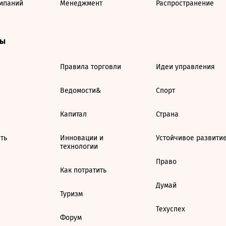
мпаний
Менеджмент
Распространение
ты
Правила торговли
Идеи управления
Ведомости&
Спорт
Капитал
Страна
ть
Инновации и
Устойчивое развити
технологии
Право
Как потратить
Думай
Туризм
Техуспех
Форум