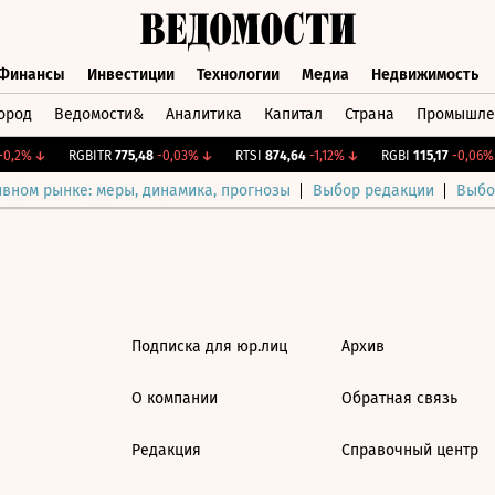
Финансы
Инвестиции
Технологии
Медиа
Недвижимость
ород
Ведомости&
Аналитика
Капитал
Страна
Промышле
а
Финансы
Инвестиции
Технологии
Медиа
Недвижимос
0,2%
↓
RGBITR
775,48
-0,03%
↓
RTSI
874,64
-1,12%
↓
RGBI
115,17
-0,06%
ивном рынке: меры, динамика, прогнозы
Выбор редакции
Выбо
Подписка для юр.лиц
Архив
О компании
Обратная связь
Редакция
Справочный центр