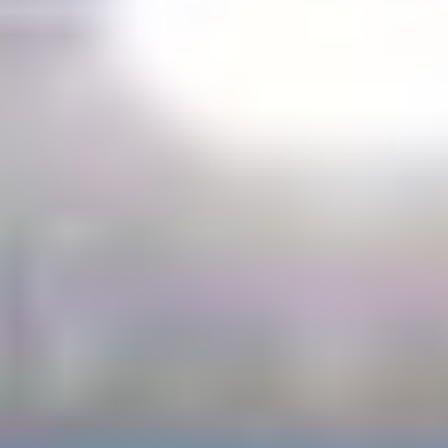
Обновлено:
3 февраля 2024, 10:18
Лишь в двух дисциплинах заявлены победители прошлого
сезона
Александр Бокулёв
Юма Кагияма. Источник: ISU
Полное содержание