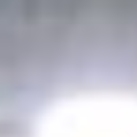
2026 году
Букмекеры
Лучшие букмекерские конторы для ставок на киберспорт в
2026 году
Букмекеры
Главная
Аналитика
Чемпионат четырех континентов по
фигурному катанию 2024 года: участники, расписание,
фавориты
Чемпионат четырех
континентов по фигурному
катанию 2024 года:
участники, расписание,
фавориты