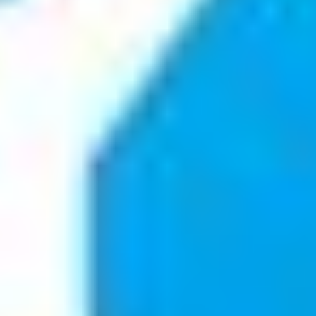
5
/5
Обзор
На сайт
Смотреть полный список
Букмекеры с лайв-ставками
5
/5
Обзор
На сайт
5
/5
Обзор
На сайт
5
/5
Обзор
На сайт
Смотреть полный список
БК с мобильной версией
5
/5
Обзор
На сайт
5
/5
Обзор
На сайт
5
/5
Обзор
На сайт
Смотреть полный список
Киберспортивные букмекеры