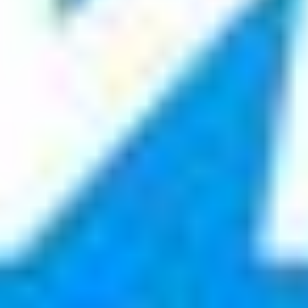
Чха Чжун Хван. Источник: ISU
Способен побороться за пьедестал в Шанхае и лидер
казахстанского фигурного катания Михаил Шайдоров.
Ученик Алексея Урманова выиграл серебро юниорского
чемпионата мира в 2022 году, а в нынешнем сезоне впервые
попал на пьедестал этапа Гран-при.
А от сборной США за высокие места будут бороться Максим
Наумов и Эндрю Торгашев. Первый родился в семье Вадима