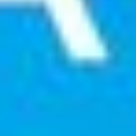
Прямые трансляции, где смотреть
В полном объеме прямые трансляции будут доступны на
сервисе
«Okko Спорт»
в рамках платной подписки.
Бесплатные эфиры можно смотреть на официальном
YouTube-
канале ISU
, однако там установлен геоблок на Россию.
Erid: 2VtzqukHk1d
Призовой квиз от БЕТСИТИ
Проверьте знания об истории Лиги чемпионов и заберите
подарок
* Бонус зачисляется в виде фрибета на сумму до 1500 рублей.
Фрибет – бонусные средства, зачисляемые Участнику Акции
на бонусный счёт, по факту выполнения условий.
Информация об организаторе основанных на риске игр, пари,
о правилах их проведения, о призовом фонде таких игр, пари,
о количестве, сроках, месте и порядке получения призов или