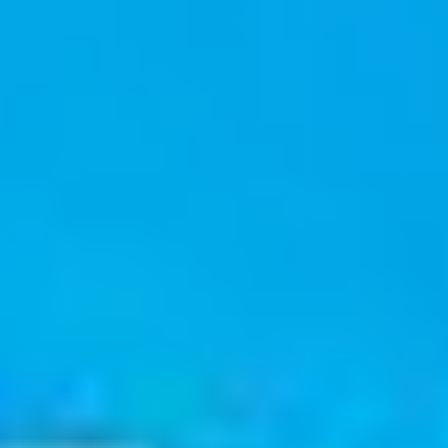
аксель.
Маи Михара. Источник: ISU
Американские и канадские спортсменки при удачных
раскладах тоже могут зацепиться за пьедестал. В особенности
это касается представительниц США Линдси Торнгрен и Авы
Марии Зиглер.
Что касается одиночниц с российскими корнями, то в сборной