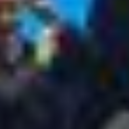
Новости
Матч «Ротор» — «СКА-Хабаровск» стал самым
крупным по обороту букмекеров во 2-м туре Лиги PARI
Экспресс-ставка принесла беттору более 800 тысяч
рублей
Новости
Победа Англии над Францией принесла беттору более
41 000 000 рублей
Один из самых крупных выигрышей в PARI на ЧМ-2026
Новости
Бетторы считают Испанию фаворитом 90 минут финала
ЧМ-2026, но верят в чемпионство Аргентины
Главный матч года
Новости
Испания - Аргентина, 19 июля: где смотреть финал
ЧМ-2026, прямая трансляция матча
Месси идет за вторым Кубком мира