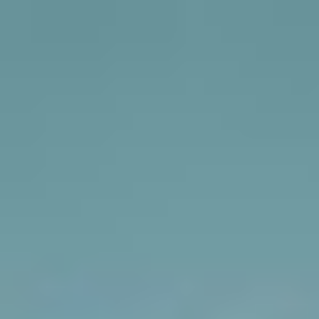
Партнерский проект
Партнерский проект
Получить бонус
Бонус для новых игроков – до 25000₽ за пополнение счёта с
промокодом VED25
Реклама / ООО «БК «ПАРИ» 18+
Erid: 2Vtzqvh9oV2
Ведомости
Ведомости&
Город