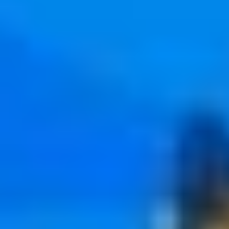
Фестиваль северной культуры «Имандра» пройдет 22–23
августа в Мончегорске
Новости
Букмекер БЕТ-М обновил приветственную акцию
Новости
На UTLC CUP-2026 сыграют команды из России, Бразилии,
Сербии, Беларуси и Казахстана
Новости
ЧМ-2026 в «Марафоне»: самый крупный выигрыш, рекордные
коэффициенты и другие интересные факты
Новости
Финал ЧМ-2026 стал самым крупным по обороту и прибыли
букмекеров матчем в году
Новости
«Зенит» — чемпион, «Спартак» — первый клуб Москвы,
лучшие бомбардиры — Кордоба и Тюкавин
Новости
Карту болельщика превратят в цифровую экосистему.
Главный приз за прогнозы – электромобиль
Новости
Матч «Ротор» — «СКА-Хабаровск» стал самым крупным по
обороту букмекеров во 2-м туре Лиги PARI