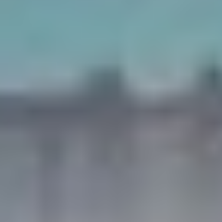
Промышленность
Технологии
Экология
4 августа 2026
08:28 /
Новости
Фестиваль северной культуры «Имандра» пройдет 22–23
августа в Мончегорске
19:09 /
Новости
Букмекер БЕТ-М обновил приветственную акцию
ТОП лучших легальных букмекерских контор России в 2026
году
Букмекеры
Лучшие букмекерские конторы для ставок на спорт в 2026
году
Букмекеры
Лучшие приложения БК для ставок на спорт
Букмекеры
Лучшие букмекерские конторы с минимальным депозитом в