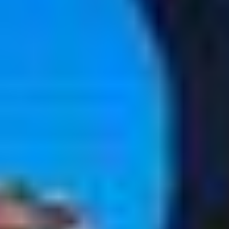
Букмекер подвел итоги главного события лета
Новости
Финал ЧМ-2026 стал самым крупным по обороту и
прибыли букмекеров матчем в году
Главные беттинговые итоги Кубка мира
Новости
«Марафон» подвел итоги чемпионата мира по футболу
Самые крупные ставки и выигрыши, наиболее
прибыльные матчи
Новости
Клиенты букмекеров уверены в победе ЦСКА над
«Балтикой» в стартовом матче РПЛ
Премьер-лига возвращается!
Новости
«Зенит» — чемпион, «Спартак» — первый клуб
Москвы, лучшие бомбардиры — Кордоба и Тюкавин
Букмекеры назвали фаворитов нового сезона РПЛ