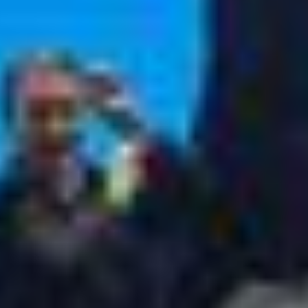
loading
Фестиваль северной культуры «Имандра» пройдет 22–23
августа в Мончегорске
Новости
Букмекер БЕТ-М обновил приветственную акцию
Новости
На UTLC CUP-2026 сыграют команды из России, Бразилии,
Сербии, Беларуси и Казахстана
Новости
ЧМ-2026 в «Марафоне»: самый крупный выигрыш, рекордные
коэффициенты и другие интересные факты
Новости
Финал ЧМ-2026 стал самым крупным по обороту и прибыли
букмекеров матчем в году
Новости
«Зенит» — чемпион, «Спартак» — первый клуб Москвы,
лучшие бомбардиры — Кордоба и Тюкавин
Новости
Карту болельщика превратят в цифровую экосистему.
Главный приз за прогнозы – электромобиль
Новости
Матч «Ротор» — «СКА-Хабаровск» стал самым крупным по
обороту букмекеров во 2-м туре Лиги PARI
Новости
БЕТСИТИ организовал на «ВТБ Арене» мероприятие к