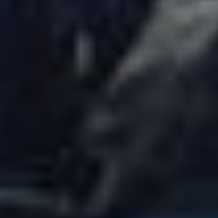
финалу ЧМ-2026
Новости
Подписка
Реклама
Справочник компаний
Об издании
Редакция
Менеджмент
Архив
Справочный центр
Наши проекты
Ведомости
Ведомости&
Город
Промышленность
Технологии
Экология
Бизнес-регата
Справочник компаний
Ведомости.СПб
Как потратить
Недвижимость
Конференции