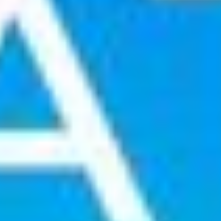
Смотреть полный список
Топ букмекерских контор на iOS
5
/5
Обзор
На сайт
5
/5
Обзор
На сайт
5
/5
Обзор
На сайт
Смотреть полный список
Лучшие букмекерские конторы
5
/5
Обзор
На сайт
5
/5
Обзор
На сайт
5
/5
Обзор
На сайт
Смотреть полный список
Легальные букмекеры России
5
/5
Обзор
На сайт