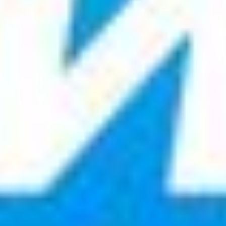
принимаются по коэффициенту
17.00
, на финиш в топ-2 —
4.00
, в тройке призеров —
2.10
. Аналогичные котировки на
«Локомотив» составляют
20.00
,
7.00
и
3.70
соответственно.
Ранее по теме:
Обзор букмекерской конторы PARI
Erid: 2VtzqukHk1d
Призовой квиз от БЕТСИТИ
Проверьте знания об истории Лиги чемпионов и заберите
подарок
* Бонус зачисляется в виде фрибета на сумму до 1500 рублей.
Фрибет – бонусные средства, зачисляемые Участнику Акции
на бонусный счёт, по факту выполнения условий.
Информация об организаторе основанных на риске игр, пари,
о правилах их проведения, о призовом фонде таких игр, пари,
о количестве, сроках, месте и порядке получения призов или
выигрышей указана на сайте www.betcity.ru. Розыгрыш
происходит во время события.
Топы букмекеров
Смотреть всё