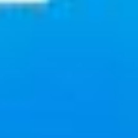
Новое
Новости
Букмекер БЕТ-М обновил приветственную акцию
До 3000 рублей фрибетами
Новости
На UTLC CUP-2026 сыграют команды из России,
Бразилии, Сербии, Беларуси и Казахстана
Представительный международный турнир стартует в
Москве
Новости
ЧМ-2026 в «Марафоне»: самый крупный выигрыш,
рекордные коэффициенты и другие интересные факты
Букмекер подвел итоги главного события лета
Новости
Финал ЧМ-2026 стал самым крупным по обороту и
прибыли букмекеров матчем в году