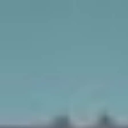
Партнерский проект
Партнерский проект
Получить бонус
Бонус для новых игроков – до 25000₽ за пополнение счёта с
промокодом VED25
Реклама / ООО «БК «ПАРИ» 18+
Erid: 2Vtzqvh9oV2
Ведомости
Ведомости&
Город