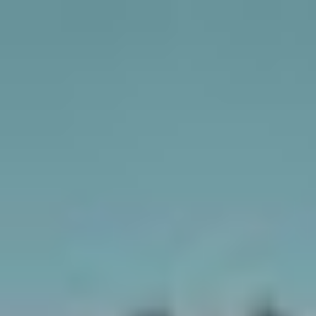
Партнерский проект
Партнерский проект
Получить бонус
Бонус для новых игроков – до 25000₽ за пополнение счёта с
промокодом VED25
Реклама / ООО «БК «ПАРИ» 18+
Erid: 2Vtzqvh9oV2
Ведомости
Ведомости&
Город