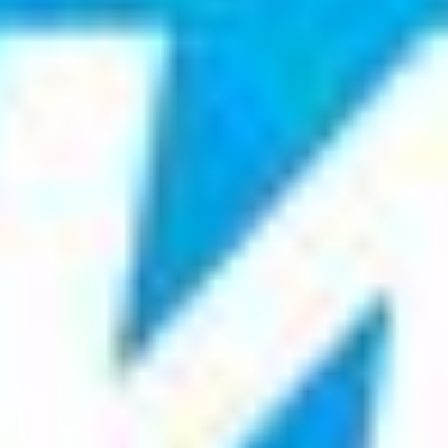
Исходя из этого, резонно предположить, что результат боя
россиянина уже привычно предопределят стартовые минуты.
Причем даже если Дацик не срубит бразильца своими
колотушками, то у Мондрагона как раз должно хватить
мастерства и опыта, чтобы быстро воспользоваться провалами
соперника.
Считаем, что бой, рассчитанный на три раунда по три
минуты, завершится довольно быстро. Пари на
ТМ (1,5)
выглядит хорошим вариантом с высокими коэффициентами -
например, 1,70 у
«Лиги Ставок»
.
UPD: результат
Наша ставка выиграла. Дацик одержал победу в первом
раунде. Россиянин на первой минуте дважды отправил
соперника в нокдаун, и судья остановил бой.
ПОЛУЧИТЬ ДО 10 ТЫСЯЧ РУБЛЕЙ ОТ «ЛИГИ
СТАВОК»