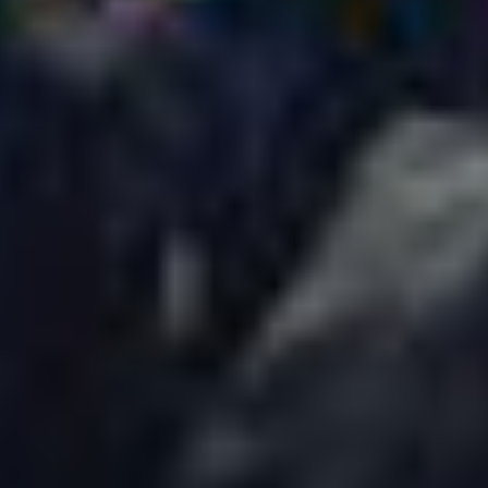
Новости
Финал ЧМ-2026 стал самым крупным по обороту и прибыли
букмекеров матчем в году
Новости
«Зенит» — чемпион, «Спартак» — первый клуб Москвы,
лучшие бомбардиры — Кордоба и Тюкавин
Новости
Карту болельщика превратят в цифровую экосистему.
Главный приз за прогнозы – электромобиль
Новости
Матч «Ротор» — «СКА-Хабаровск» стал самым крупным по
обороту букмекеров во 2-м туре Лиги PARI
Новости
БЕТСИТИ организовал на «ВТБ Арене» мероприятие к
финалу ЧМ-2026
Новости
Подписка
Реклама
Справочник компаний
Об издании
Редакция
Менеджмент
Архив
Справочный центр