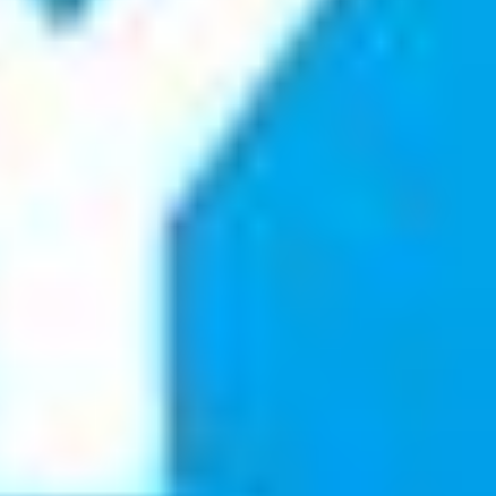
5
/5
Обзор
На сайт
Смотреть полный список
Смотреть всё
Рекомендуем
Фестиваль северной культуры «Имандра» пройдет 22–23
августа в Мончегорске
Новости
Букмекер БЕТ-М обновил приветственную акцию
Новости
На UTLC CUP-2026 сыграют команды из России, Бразилии,
Сербии, Беларуси и Казахстана
Новости
ЧМ-2026 в «Марафоне»: самый крупный выигрыш, рекордные
коэффициенты и другие интересные факты
Новости
Финал ЧМ-2026 стал самым крупным по обороту и прибыли
букмекеров матчем в году
Новости
«Зенит» — чемпион, «Спартак» — первый клуб Москвы,