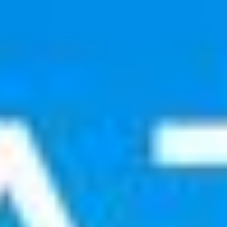
Смотреть полный список
Букмекеры с бонусами
5
/5
Обзор
На сайт
5
/5
Обзор
На сайт
5
/5
Обзор
На сайт
Смотреть полный список
Букмекеры с лайв-ставками
5
/5
Обзор
На сайт
5
/5
Обзор
На сайт
5
/5
Обзор
На сайт
Смотреть полный список
БК с мобильной версией
5
/5
Обзор
На сайт