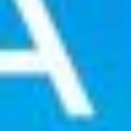
5
/5
Обзор
На сайт
5
/5
Обзор
На сайт
Смотреть полный список
Киберспортивные букмекеры
5
/5
Обзор
На сайт
5
/5
Обзор
На сайт
5
/5
Обзор
На сайт
Смотреть полный список
Топ букмекерских контор на iOS
5
/5
Обзор
На сайт
5
/5
Обзор
На сайт
5
/5
Обзор
На сайт
Смотреть полный список