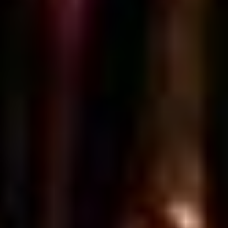
5
/5
Обзор
На сайт
5
/5
Обзор
На сайт
5
/5
Обзор
На сайт
Смотреть полный список
Топ букмекеров на Андроид
5
/5
Обзор
На сайт
5
/5
Обзор
На сайт
5
/5
Обзор
На сайт
Смотреть полный список
Смотреть всё
Рекомендуем
«В России повысится планка единоборств. Ориентир -
чемпионат мира». Каманцев - о новых принципах судейства
Новости