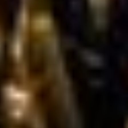
БК с минимальным депозитом
5
/5
Обзор
На сайт
5
/5
Обзор
На сайт
5
/5
Обзор
На сайт
Смотреть полный список
Букмекеры с бонусами
5
/5
Обзор
На сайт
5
/5
Обзор
На сайт
5
/5
Обзор
На сайт
Смотреть полный список
Букмекеры с лайв-ставками