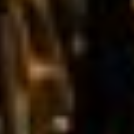
5
/5
Обзор
На сайт
5
/5
Обзор
На сайт
5
/5
Обзор
На сайт
Смотреть полный список
БК с мобильной версией
5
/5
Обзор
На сайт
5
/5
Обзор
На сайт
5
/5
Обзор
На сайт
Смотреть полный список
Киберспортивные букмекеры
5
/5
Обзор
На сайт
5
/5
Обзор
На сайт
5
/5
Обзор
На сайт