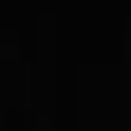
Обновлено:
19 марта 2023, 18:24
С болельщиками прощаются сразу четыре титулованные
спортсменки
Роман Фейгин
Дениз Херрманн-Вик. Источник: IBU
Полное содержание
Розыгрыш Кубка мира по биатлону сезона 2022/23 завершится
в воскресенье, 19 марта, женским масс-стартом на 12,5 км с
Призеры в последних масс-стартах у женщин