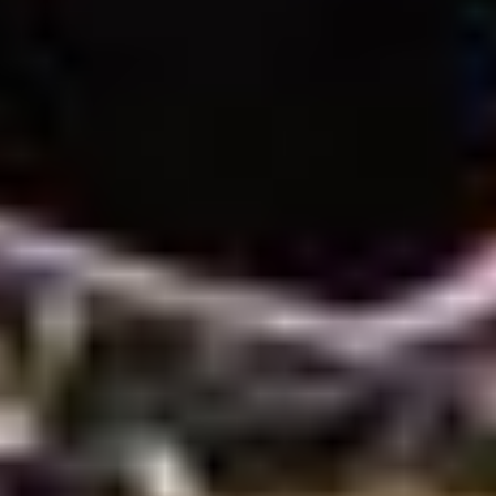
«Фонбет»
выделяет множество вариантов для такой ставки.
Приводим часть из них:
Этап КМ по биатлону в Холменколлене
(Осло). Масс-старт. Женщины. Кто выше?
1
2
Симон - Х. Эберг
1,65
2,10
Симон - Херрманн-
1,55
2,30
Вик
Х. Эберг - Олсбю-
1,68
2,05
Ройселанн
Херрманн-Вик -
1,80
1,90
Олсбю-Ройселанн
Вирер - Виттоцци
1,92
1,78