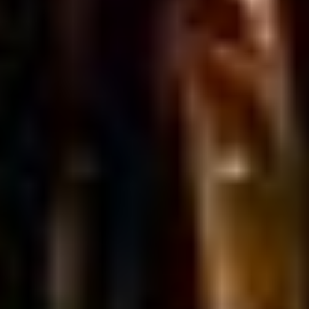
Фестиваль северной культуры «Имандра» пройдет 22–23
августа в Мончегорске
Новости
Букмекер БЕТ-М обновил приветственную акцию
Новости
На UTLC CUP-2026 сыграют команды из России, Бразилии,
Сербии, Беларуси и Казахстана
Новости
ЧМ-2026 в «Марафоне»: самый крупный выигрыш, рекордные
коэффициенты и другие интересные факты
Новости
Финал ЧМ-2026 стал самым крупным по обороту и прибыли
букмекеров матчем в году
Новости
«Зенит» — чемпион, «Спартак» — первый клуб Москвы,
лучшие бомбардиры — Кордоба и Тюкавин
Новости
Карту болельщика превратят в цифровую экосистему.
Главный приз за прогнозы – электромобиль
Новости
Матч «Ротор» — «СКА-Хабаровск» стал самым крупным по
обороту букмекеров во 2-м туре Лиги PARI
Новости
БЕТСИТИ организовал на «ВТБ Арене» мероприятие к
финалу ЧМ-2026