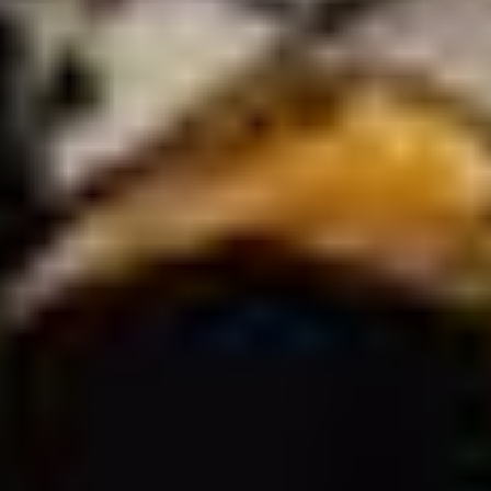
Кто победит?
«
Бетсити»
«1хСтавка»
«Олимп»
Симон
4,00
4,04
3,90
Х. Эберг
5,00
6,05
5,15
Херрманн-
6,00
8,10
7,00
Вик
Виттоцци
9,00
8,10
8,50
Олсбю-
10,00
8,10
8,25
Ройселанн
Вирер
11,00
11,00
10,25
Шевалье-
12,00
16,00
12,00
Буше
Тандревольд
12,00
13,00
12,25
Давидова
12,00
12,00
12,75
Ставка «Кто выше»