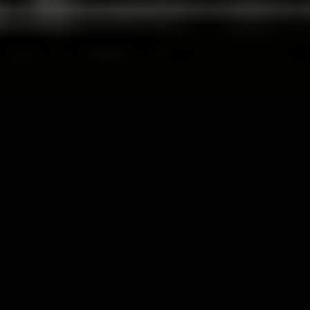
Главный приз за прогнозы – электромобиль
Новости
Матч «Ротор» — «СКА-Хабаровск» стал самым крупным по
обороту букмекеров во 2-м туре Лиги PARI
Новости
Подписка
Реклама
Справочник компаний
Об издании
Редакция
Менеджмент
Архив
Справочный центр
Наши проекты
Ведомости
Ведомости&
Город
Промышленность
Технологии
Экология
Бизнес-регата
Справочник компаний