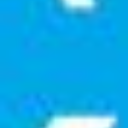
Смотреть полный список
БК с мобильной версией
5
/5
Обзор
На сайт
5
/5
Обзор
На сайт
5
/5
Обзор
На сайт
Смотреть полный список
Киберспортивные букмекеры
5
/5
Обзор
На сайт
5
/5
Обзор
На сайт
5
/5
Обзор
На сайт
Смотреть полный список
Топ букмекерских контор на iOS
5
/5
Обзор
На сайт