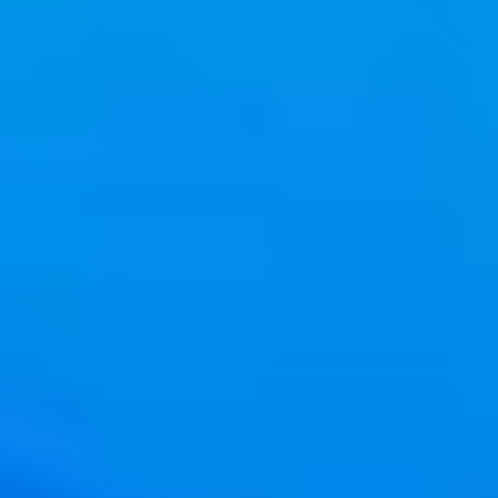
Новости
Финал ЧМ-2026 стал самым крупным по обороту и прибыли
букмекеров матчем в году
Новости
«Зенит» — чемпион, «Спартак» — первый клуб Москвы,
лучшие бомбардиры — Кордоба и Тюкавин
Новости
Карту болельщика превратят в цифровую экосистему.
Главный приз за прогнозы – электромобиль
Новости
Матч «Ротор» — «СКА-Хабаровск» стал самым крупным по
обороту букмекеров во 2-м туре Лиги PARI
Новости
БЕТСИТИ организовал на «ВТБ Арене» мероприятие к
финалу ЧМ-2026
Новости
Ничья в финале ЧМ-2026 принесла любителю ставок более 30
000 000 рублей
Новости
Новое
Новости
Букмекер БЕТ-М обновил приветственную акцию