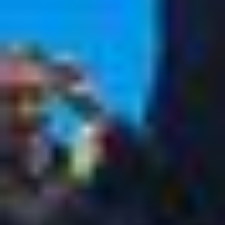
Один из самых крупных выигрышей в PARI на ЧМ-2026
Новости
Бетторы считают Испанию фаворитом 90 минут финала
ЧМ-2026, но верят в чемпионство Аргентины
Главный матч года
Новости
Испания - Аргентина, 19 июля: где смотреть финал
ЧМ-2026, прямая трансляция матча
Месси идет за вторым Кубком мира
Новости
Франция - Англия, 18 июля: где смотреть матч за третье
место ЧМ-2026, прямая трансляция бесплатно
Последний матч Дешама в сборной
Показать еще
loading
Фестиваль северной культуры «Имандра» пройдет 22–23
августа в Мончегорске
Новости
Букмекер БЕТ-М обновил приветственную акцию
Новости