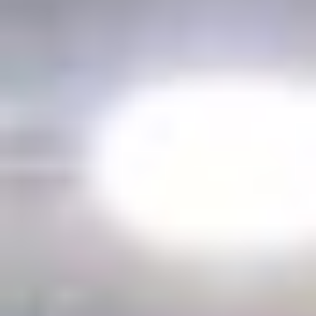
2026 году
Букмекеры
Лучшие букмекерские конторы для ставок на киберспорт в
2026 году
Букмекеры
Главная
Аналитика
Смешанная эстафета, 5 марта: прогнозы и
коэффициенты на этап Кубка мира по биатлону в Нове-
Место-на-Мораве
Смешанная эстафета, 5
марта: прогнозы и
коэффициенты на этап Кубка
мира по биатлону в Нове-
Место-на-Мораве