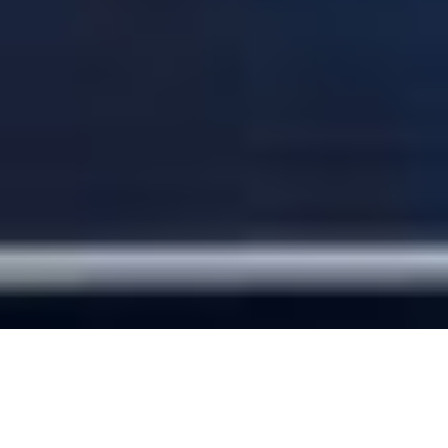
Сетевое издание Ведомости (Vedomosti)
Решение Федеральной службы по надзору в сфере связи,
информационных технологий и массовых коммуникаций
(Роскомнадзор) от 27 ноября 2020 г. ЭЛ № ФС 77-79546
Учредитель: АО «Бизнес Ньюс Медиа»
Главный редактор: Казьмина Ирина Сергеевна
Электронная почта:
news@vedomosti.ru
Телефон:
+7 495 956-34-58
Сайт использует IP адреса, cookie и данные геолокации
Пользователей сайта, условия использования содержатся в
Политике по защите персональных данных