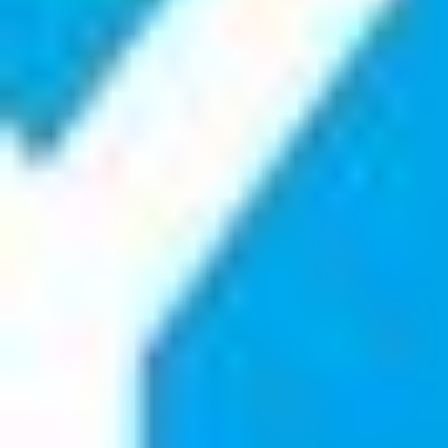
5
/5
Обзор
На сайт
5
/5
Обзор
На сайт
Смотреть полный список
Лучшие букмекерские конторы
5
/5
Обзор
На сайт
5
/5
Обзор
На сайт
5
/5
Обзор
На сайт
Смотреть полный список
Легальные букмекеры России
5
/5
Обзор
На сайт
5
/5
Обзор
На сайт
5
/5
Обзор
На сайт
Смотреть полный список