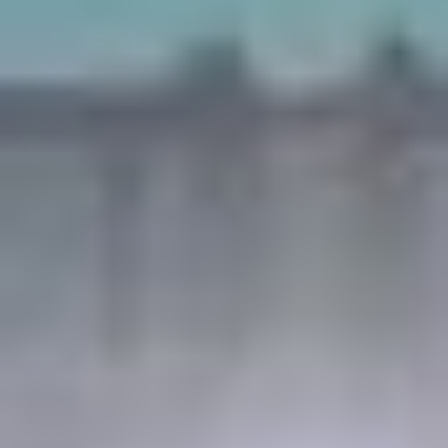
Промышленность
Технологии
Экология
7 августа 2026
08:28 /
Новости
Фестиваль северной культуры «Имандра» пройдет 22–23
августа в Мончегорске
19:09 /
Новости
Букмекер БЕТ-М обновил приветственную акцию
ТОП лучших легальных букмекерских контор России в 2026
году
Букмекеры
Лучшие букмекерские конторы для ставок на спорт в 2026
году
Букмекеры
Лучшие приложения БК для ставок на спорт
Букмекеры
Лучшие букмекерские конторы с минимальным депозитом в