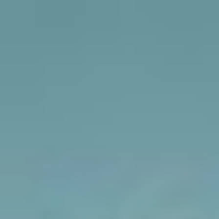
Партнерский проект
Партнерский проект
Получить бонус
Бонус для новых игроков – до 25000₽ за пополнение счёта с
промокодом VED25
Реклама / ООО «БК «ПАРИ» 18+
Erid: 2Vtzqvh9oV2
Ведомости
Ведомости&
Город