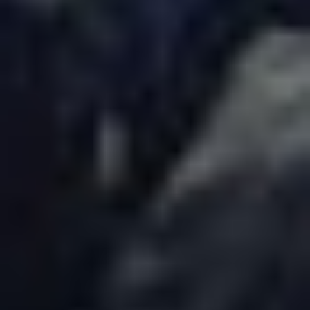
На UTLC CUP-2026 сыграют команды из России, Бразилии,
Сербии, Беларуси и Казахстана
Новости
ЧМ-2026 в «Марафоне»: самый крупный выигрыш, рекордные
коэффициенты и другие интересные факты
Новости
Финал ЧМ-2026 стал самым крупным по обороту и прибыли
букмекеров матчем в году
Новости
«Зенит» — чемпион, «Спартак» — первый клуб Москвы,
лучшие бомбардиры — Кордоба и Тюкавин
Новости
Карту болельщика превратят в цифровую экосистему.
Главный приз за прогнозы – электромобиль
Новости
Матч «Ротор» — «СКА-Хабаровск» стал самым крупным по
обороту букмекеров во 2-м туре Лиги PARI
Новости
БЕТСИТИ организовал на «ВТБ Арене» мероприятие к
финалу ЧМ-2026
Новости
Подписка
Реклама
Справочник компаний