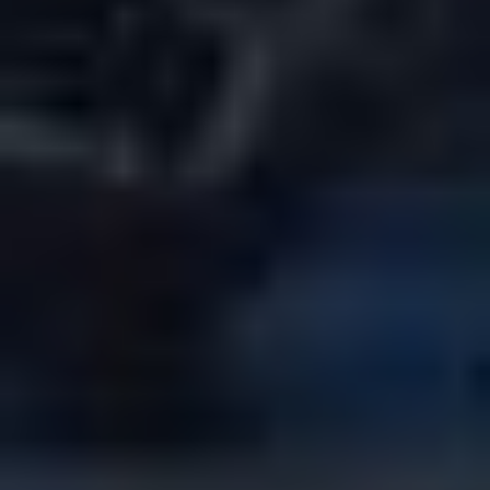
Об издании
Редакция
Менеджмент
Архив
Справочный центр
Наши проекты
Ведомости
Ведомости&
Город
Промышленность
Технологии
Экология
Бизнес-регата
Справочник компаний
Ведомости.СПб
Как потратить
Недвижимость
Конференции
Форум
Контакты
127018, г. Москва, ул. Полковая, д. 3, стр. 1