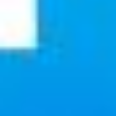
Топ букмекеров на Андроид
5
/5
Обзор
На сайт
5
/5
Обзор
На сайт
5
/5
Обзор
На сайт
Смотреть полный список
Смотреть всё
Рекомендуем
Фестиваль северной культуры «Имандра» пройдет 22–23
августа в Мончегорске
Новости
Букмекер БЕТ-М обновил приветственную акцию
Новости
На UTLC CUP-2026 сыграют команды из России, Бразилии,
Сербии, Беларуси и Казахстана
Новости
ЧМ-2026 в «Марафоне»: самый крупный выигрыш, рекордные
коэффициенты и другие интересные факты