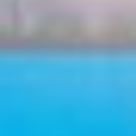
Обновлено:
5 марта 2023, 15:46
Также хорошие шансы у Италии
Роман Фейгин
Ханна Эберг. Источник: IBU
Полное содержание
На этапе Кубка мира по биатлону в чешском Нове-Место-на-
Мораве в воскресенье, 5 марта, состоится смешанная эстафета
Призеры в последних смешанных эстафетах
4 х 6 км. Разбираемся, как заработать на этой увлекательной
Расклады перед гонкой
гонке.
Кто победит?