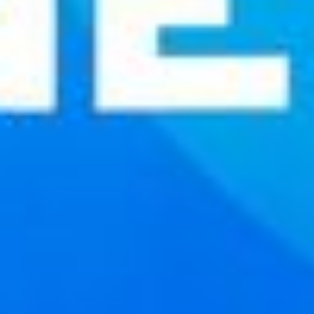
Исаев.
У кого в Лиге Европы самый дорогой с
По суммарной стоимости заявочного листа в турнире вне конку
котируются полузащитник Собослаи и вингер Луис Диас (оба - 
Второе место в этом топе занимает “Байер” (566,5 млн), трет
вингер Рафаэль Леау сегодня оценивается в 90 миллионов евро.
ПРОГНОЗ РЕДАКЦИИ НА МАТЧ «ФЕЙЕНООРД» — «РОМА»
Где пройдет финал Лиги Европы?
53-й розыгрыш Лиги Европы/Кубка УЕФА финиширует 22 мая на
чисто португальским “Порту” с минимальным счетом 1:0 одоле