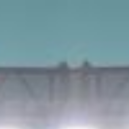
промокодом VED25