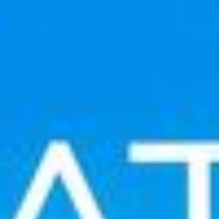
ого турнира ЛЕ и третьи - ЛЧ. Восемь победителей предыдущей