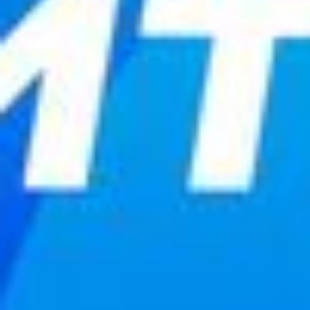
Календарь матчей
У кого в Лиге Европы самый дорогой состав?
Где пройдет финал Лиги Европы?
Кто выиграет Лигу Европы сезона-2023/2024?
Раунд плей-офф
Первые матчи
15.02. 20:45. “Фейеноорд” (Нидерланды) - “Рома” (Италия
15.02. 20:45. “Янг Бойз” (Швейцария) - “Спортинг” (Порт
15.02. 20:45. “Галатасарай” (Турция) - “Спарта” (Чехия)
15.02. 20:45. “Шахтер” (Украина) - “Марсель” (Франция)
15.02. 23:00. “Милан” (Италия) - “Ренн” (Франция)
15.02. 23:00. “Ланс” (Франция) - “Фрайбург” (Германия)
15.02. 23:00. “Бенфика” (Португалия) - “Тулуза” (Франция
15.02. 23:00. “Брага” (Португалия) - “Карабах” (Азербайд
Ответные матчи
22.02. 20:45. “Ренн” - “Милан”
22.02. 20:45. “Фрайбург” - “Ланс”