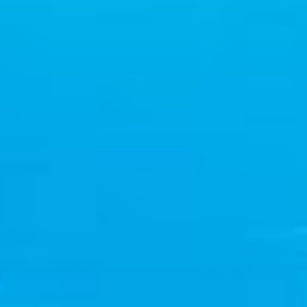
лей-офф, фавориты,
 первые матчи 1/8 финала Лиги чемпионов, а в четверг
 и выделяем фаворитов всего сезона.