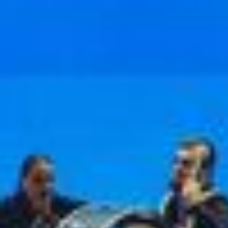
Кто выиграет Лигу Европы сезона-2023
Нет ничего удивительного в том, что лидер сильнейшего на 
“Ливерпуля” по котировке 3.25. Коэффициент на итоговый успех 
Erid: 2VtzqukHk1d
Призовой квиз от БЕТСИТИ
Проверьте знания об истории Лиги чемпионов и заберите пода
* Бонус зачисляется в виде фрибета на сумму до 1500 рублей.
организаторе основанных на риске игр, пари, о правилах их пр
на сайте www.betcity.ru. Розыгрыш происходит во время событи