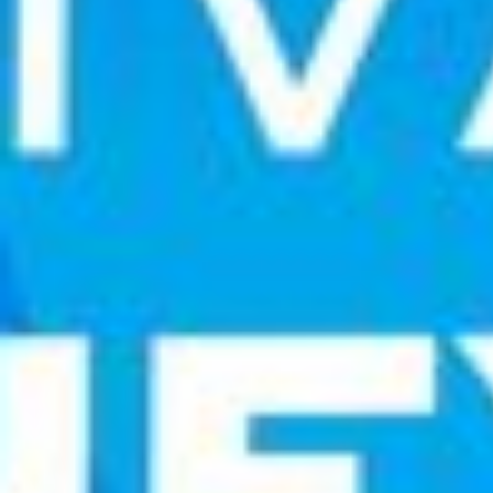
“Славия” (Чехия)
Кто из россиян выступит в плей-офф 
Из клубов с постсоветского пространства до весенней стадии
и в 1/8 финала сразятся с французским “Олимпиком” из Марсел
ПРОГНОЗ РЕДАКЦИИ НА МАТЧ «ШАХТЕР» — «МАРСЕЛЬ»
Представители РПЛ допуск до международных матчей не получ
Самое пристальное внимание на родине гарантировано Алексею
увидим - “Аталанта” пропускает его как победитель групповог
В составе бессменного чемпиона Азербайджана на хорошем счет
“Карабах”, в которых пропустил 20 мячей. Статистика Лунева 
Кроме того, в команде Гурбана Гурбанова числятся еще четыре