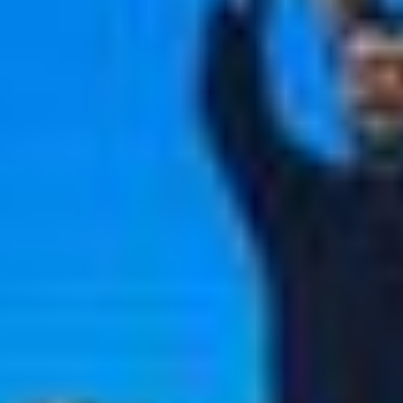
Один из самых крупных выигрышей в PARI на ЧМ-2026
Новости
Бетторы считают Испанию фаворитом 90 минут финала
ЧМ-2026, но верят в чемпионство Аргентины
Главный матч года
Новости
Испания - Аргентина, 19 июля: где смотреть финал
ЧМ-2026, прямая трансляция матча
Месси идет за вторым Кубком мира
Новости
Франция - Англия, 18 июля: где смотреть матч за третье
место ЧМ-2026, прямая трансляция бесплатно
Последний матч Дешама в сборной
Показать еще
loading
Фестиваль северной культуры «Имандра» пройдет 22–23
августа в Мончегорске
Новости
Букмекер БЕТ-М обновил приветственную акцию
Новости