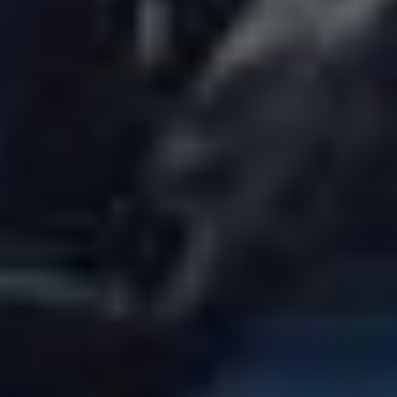
Об издании
Редакция
Менеджмент
Архив
Справочный центр
Наши проекты
Ведомости
Ведомости&
Город
Промышленность
Технологии
Экология
Бизнес-регата
Справочник компаний
Ведомости.СПб
Как потратить
Недвижимость
Конференции
Форум
Контакты
127018, г. Москва, ул. Полковая, д. 3, стр. 1