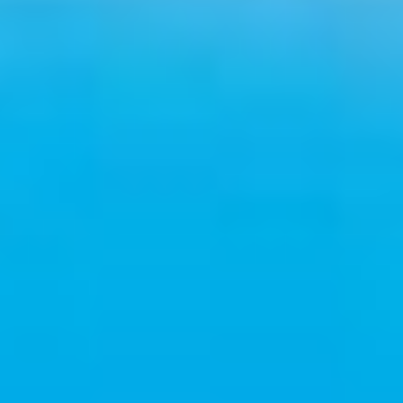
Источник: PARI
6 августа в первом матче третьего отборочного раунда Лиги
чемпионов «Мальме» примет ПАОК. Встреча сильнейших
команд Швеции и Греции прошлого сезона состоится на
стадионе «Эледа» и начнется в 20:00 по московскому времени.
Букмекерская компания PARI
проанализировала
расклад сил
перед игрой и изучила ставки клиентов на сегодняшнюю
квалификационную игру.
В день матча в Швеции букмекеры не считают ни одну из
команд явным фаворитом, но отдают небольшое
предпочтение хозяевам. На победу «Мальме» можно
сделать
ставку
по коэффициенту
2.31
, что соответствует примерно