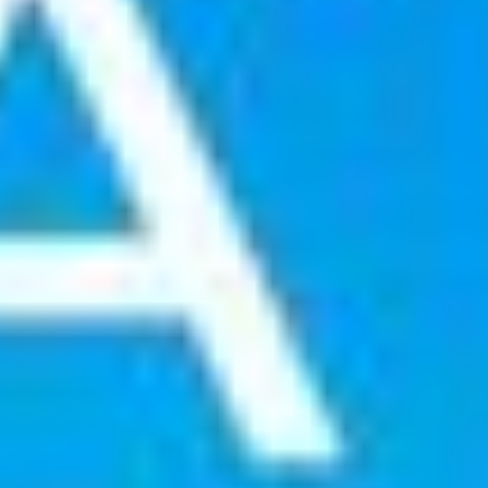
5
/5
Обзор
На сайт
5
/5
Обзор
На сайт
Смотреть полный список
Лучшие букмекерские конторы
5
/5
Обзор
На сайт
5
/5
Обзор
На сайт
5
/5
Обзор
На сайт
Смотреть полный список
Легальные букмекеры России
5
/5
Обзор
На сайт
5
/5
Обзор
На сайт
5
/5
Обзор
На сайт
Смотреть полный список