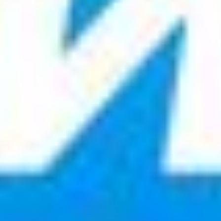
Erid: 2VtzqukHk1d
Призовой квиз от БЕТСИТИ
Проверьте знания об истории Лиги чемпионов и заберите
подарок
* Бонус зачисляется в виде фрибета на сумму до 1500 рублей.
Фрибет – бонусные средства, зачисляемые Участнику Акции
на бонусный счёт, по факту выполнения условий.
Информация об организаторе основанных на риске игр, пари,
о правилах их проведения, о призовом фонде таких игр, пари,
о количестве, сроках, месте и порядке получения призов или
выигрышей указана на сайте www.betcity.ru. Розыгрыш
происходит во время события.
Топы букмекеров
Смотреть всё
БК с минимальным депозитом
5
/5
Обзор
На сайт