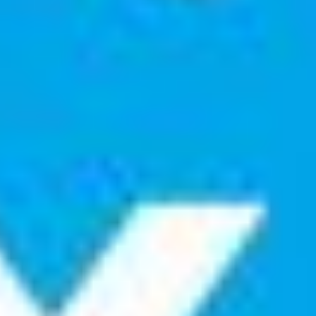
Топ букмекеров на Андроид
5
/5
Обзор
На сайт
5
/5
Обзор
На сайт
5
/5
Обзор
На сайт
Смотреть полный список
Смотреть всё
Рекомендуем
Фестиваль северной культуры «Имандра» пройдет 22–23
августа в Мончегорске
Новости
Букмекер БЕТ-М обновил приветственную акцию
Новости
На UTLC CUP-2026 сыграют команды из России, Бразилии,
Сербии, Беларуси и Казахстана
Новости
ЧМ-2026 в «Марафоне»: самый крупный выигрыш, рекордные