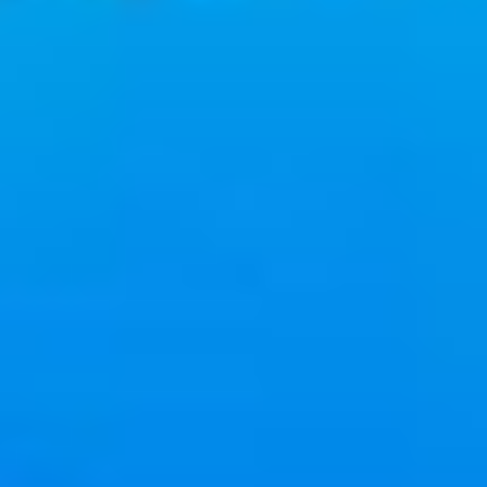
До 3000 рублей фрибетами
Новости
На UTLC CUP-2026 сыграют команды из России,
Бразилии, Сербии, Беларуси и Казахстана
Представительный международный турнир стартует в
Москве
Новости
ЧМ-2026 в «Марафоне»: самый крупный выигрыш,
рекордные коэффициенты и другие интересные факты
Букмекер подвел итоги главного события лета
Новости
Финал ЧМ-2026 стал самым крупным по обороту и
прибыли букмекеров матчем в году
Главные беттинговые итоги Кубка мира
Новости
«Марафон» подвел итоги чемпионата мира по футболу