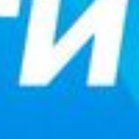
 Extreme Masters Dallas 2024 по Counter-Strike 2. Наиболее зре