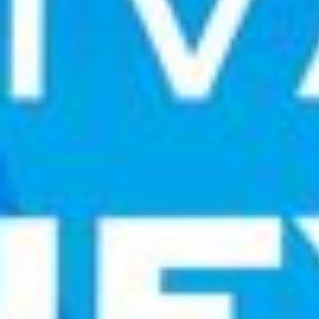
Erid: 2VtzqukHk1d
Призовой квиз от БЕТСИТИ
Проверьте знания об истории Лиги чемпионов и заберите пода
* Бонус зачисляется в виде фрибета на сумму до 1500 рублей.
организаторе основанных на риске игр, пари, о правилах их пр
на сайте www.betcity.ru. Розыгрыш происходит во время событи
Топы букмекеров
БК с минимальным депозитом
5
/5
Обзор
На сайт