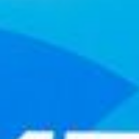
Главная
Аналитика
PARI: Virtus.pro обыграет BIG в матче на IE
PARI: Virtus.pro обыграет BIG
Обновлено:
29 мая 2024, 18:36
Клиенты букмекера не сомневаются в фаворите
Руслан Ипполитов