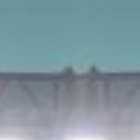
промокодом VED25