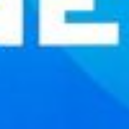
5
/5
Обзор
На сайт
5
/5
Обзор
На сайт
Смотреть полный список
Букмекеры с бонусами
5
/5
Обзор
На сайт
5
/5
Обзор
На сайт
5
/5
Обзор
На сайт
Смотреть полный список
Букмекеры с лайв-ставками
5
/5
Обзор
На сайт
5
/5
Обзор
На сайт
5
/5
Обзор
На сайт