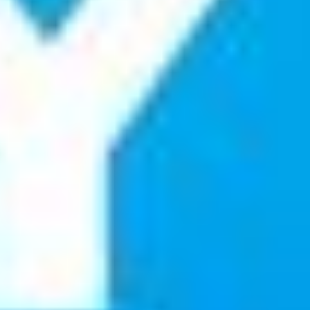
На UTLC CUP-2026 сыграют команды из России, Бразилии,
Сербии, Беларуси и Казахстана
Новости
ЧМ-2026 в «Марафоне»: самый крупный выигрыш, рекордные
коэффициенты и другие интересные факты
Новости
Финал ЧМ-2026 стал самым крупным по обороту и прибыли
букмекеров матчем в году
Новости
«Зенит» — чемпион, «Спартак» — первый клуб Москвы,
лучшие бомбардиры — Кордоба и Тюкавин
Новости
Карту болельщика превратят в цифровую экосистему.
Главный приз за прогнозы – электромобиль
Новости
Матч «Ротор» — «СКА-Хабаровск» стал самым крупным по
обороту букмекеров во 2-м туре Лиги PARI
Новости
БЕТСИТИ организовал на «ВТБ Арене» мероприятие к
финалу ЧМ-2026
Новости
Ничья в финале ЧМ-2026 принесла любителю ставок более 30
000 000 рублей
Новости