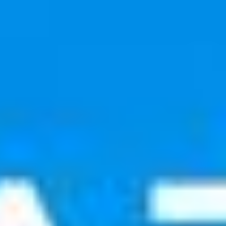
5
/5
Обзор
На сайт
5
/5
Обзор
На сайт
Смотреть полный список
БК с мобильной версией
5
/5
Обзор
На сайт
5
/5
Обзор
На сайт
5
/5
Обзор
На сайт
Смотреть полный список
Киберспортивные букмекеры
5
/5
Обзор
На сайт
5
/5
Обзор
На сайт
5
/5
Обзор
На сайт
Смотреть полный список