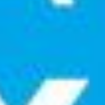
5
/5
Обзор
На сайт
5
/5
Обзор
На сайт
Смотреть полный список
Топ букмекеров на Андроид
5
/5
Обзор
На сайт
5
/5
Обзор
На сайт
5
/5
Обзор
На сайт
Смотреть полный список
Смотреть всё
Рекомендуем
Фестиваль северной культуры «Имандра» пройдет 22–23
августа в Мончегорске
Новости
Букмекер БЕТ-М обновил приветственную акцию
Новости