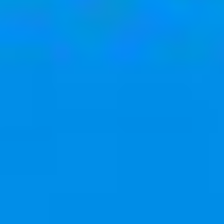
БК с минимальным депозитом
5
/5
Обзор
На сайт
5
/5
Обзор
На сайт
5
/5
Обзор
На сайт
Смотреть полный список
Букмекеры с бонусами
5
/5
Обзор
На сайт
5
/5
Обзор
На сайт
5
/5
Обзор
На сайт
Смотреть полный список
Букмекеры с лайв-ставками
5
/5
Обзор
На сайт