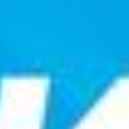
время, можно за
1.25
, в овертайме — за
5.30
, по буллитам — за
7.10
. Если говорить о ставках на точный счет, наиболее
вероятный итоговый исход — ничья 2:2 по коэффициенту
9.00
. Заключить пари на «сухую» победу хозяев можно за
8.00
.
Если «Автомобилист» будет проигрывать по ходу матча и не
уступит, сыграет пари за
3.20
.
Самая крупная ставка на матч среди клиентов PARI —
100
000 рублей
на победу «Авангарда» с учетом овертайма и
буллитов по коэффициенту
1.70.
Клиент включил этот
прогноз в экспресс из трех событий с общим коэффициентом
3.57
.
Первые матчи КХЛ «Авангард» начал с побед над «Сибирью»
(2:1), «Нефтехимиком» (4:2) и «Ак Барсом» (4:1). После этого
у омичей началась серия поражений: от «Амура» (2:3),
«Сибири» (1:4) и «Салавата Юлаева» (2:4). У
«Автомобилиста» за первые шесть матчей сезона также три
победы над «Трактором» (3:2), «Сибирью» (4:0) и «Салаватом
Юлаевым» (6:1) и три поражения от «Торпедо» (1:3),
«Салавата Юлаева» (3:5) и «Барыса» (1:2).
«Авангард» считается одним из главных претендентов на