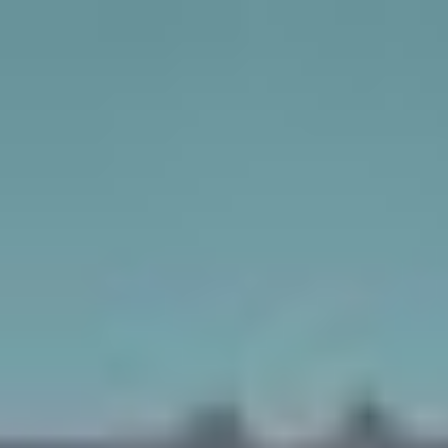
Партнерский проект
Партнерский проект
Получить бонус
Бонус для новых игроков – до 25000₽ за пополнение счёта с
промокодом VED25
Реклама / ООО «БК «ПАРИ» 18+
Erid: 2Vtzqvh9oV2
Ведомости
Ведомости&
Город