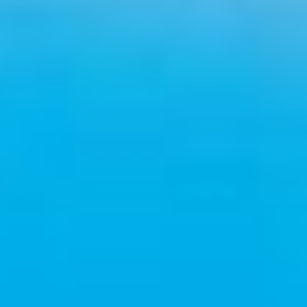
Валентин Васильев
20 сентября «Авангард» примет «Автомобилист» в рамках
регулярного сезона Континентальной хоккейной лиги. Встреча
пройдет на стадионе «G-DriveАрена» и начнется в 16:30 по
московскому времени. Аналитики букмекерской
компании PARI
оценили
шансы команд и рассказали, как
ставят клиенты на предстоящий поединок.
Букмекеры считают хозяев фаворитами предстоящего матча и
дают на итоговую победу омичей коэффициент
1.70
(около
56% вероятности).
Поставить
на то, что с учетом овертайма и
буллитов сильнее окажутся гости, можно за
2.17
(44%).