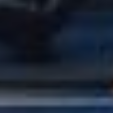
Ведомости.СПб
Как потратить
Недвижимость
Конференции
Форум
Контакты
127018, г. Москва, ул. Полковая, д. 3, стр. 1
На карте:
+7 495 956-34-58, +7 495 956-07-16
info@vedomosti.ru
Любое использование материалов допускается только при
соблюдении
правил перепечатки
и при наличии гиперссылки
на vedomosti.ru
Новости, аналитика, прогнозы и другие материалы,
представленные на данном сайте, не являются офертой или
рекомендацией к покупке или продаже каких-либо активов.
На информационном ресурсе применяются рекомендательные
технологии (информационные технологии предоставления
информации на основе сбора, систематизации и анализа
сведений, относящихся к предпочтениям пользователей сети