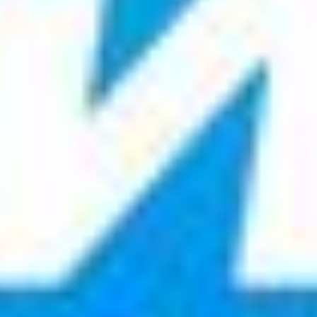
PARI считает «Монако» одним из фаворитов Евролиги.
Ставки на победу команды в турнире принимаются по
коэффициенту
4.30
. Для сравнения, аналогичная ставка на
«Барселону» доступна за
41.00
.
Ранее по теме:
Клиент PARI поставил 1 000 000 рублей на
выход «Зенита» в суперфинал Кубка России по итогам матча с
ЦСКА
Erid: 2VtzqukHk1d
Призовой квиз от БЕТСИТИ
Проверьте знания об истории Лиги чемпионов и заберите
подарок
* Бонус зачисляется в виде фрибета на сумму до 1500 рублей.
Фрибет – бонусные средства, зачисляемые Участнику Акции
на бонусный счёт, по факту выполнения условий.
Информация об организаторе основанных на риске игр, пари,
о правилах их проведения, о призовом фонде таких игр, пари,
о количестве, сроках, месте и порядке получения призов или
выигрышей указана на сайте www.betcity.ru. Розыгрыш
происходит во время события.