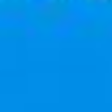
Топы букмекеров
Смотреть всё
БК с минимальным депозитом
5
/5
Обзор
На сайт
5
/5
Обзор
На сайт
5
/5
Обзор
На сайт
Смотреть полный список
Букмекеры с бонусами
5
/5
Обзор
На сайт
5
/5
Обзор
На сайт
5
/5
Обзор
На сайт
Смотреть полный список
Букмекеры с лайв-ставками