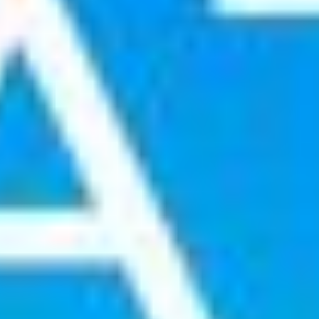
5
/5
Обзор
На сайт
Смотреть полный список
Топ букмекерских контор на iOS
5
/5
Обзор
На сайт
5
/5
Обзор
На сайт
5
/5
Обзор
На сайт
Смотреть полный список
Лучшие букмекерские конторы
5
/5
Обзор
На сайт
5
/5
Обзор
На сайт
5
/5
Обзор
На сайт
Смотреть полный список
Легальные букмекеры России