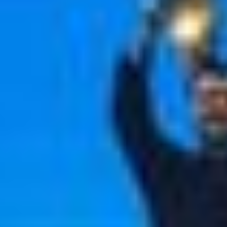
крупным по обороту букмекеров во 2-м туре Лиги PARI
Экспресс-ставка принесла беттору более 800 тысяч
рублей
Новости
Победа Англии над Францией принесла беттору более
41 000 000 рублей
Один из самых крупных выигрышей в PARI на ЧМ-2026
Новости
Бетторы считают Испанию фаворитом 90 минут финала
ЧМ-2026, но верят в чемпионство Аргентины
Главный матч года
Новости
Испания - Аргентина, 19 июля: где смотреть финал
ЧМ-2026, прямая трансляция матча
Месси идет за вторым Кубком мира
Новости
Франция - Англия, 18 июля: где смотреть матч за третье
место ЧМ-2026, прямая трансляция бесплатно