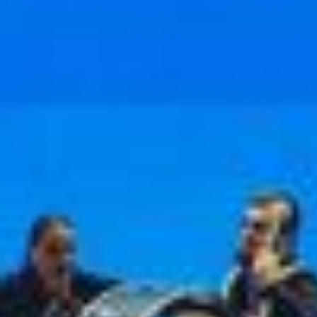
Смотреть полный список
Букмекеры с бонусами
5
/5
Обзор
На сайт
5
/5
Обзор
На сайт
5
/5
Обзор
На сайт
Смотреть полный список
Букмекеры с лайв-ставками
5
/5
Обзор
На сайт
5
/5
Обзор
На сайт
5
/5
Обзор
На сайт
Смотреть полный список
БК с мобильной версией
5
/5
Обзор
На сайт