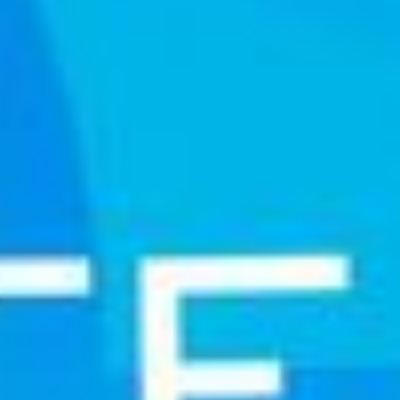
 по московскому времени. Аналитики букмекерской компании
обеду гостей
можно
за
2.45
, что соответствует примерно 39%
 победил со счётом 3:1.
 На рынке прохода в финал зафиксировано соотношение 92% на