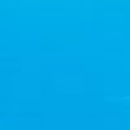
мт» и выйдет в финал Лиги