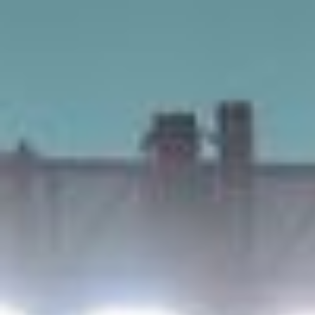
Партнерский проект
Партнерский проект
Получить бонус
Бонус для новых игроков – до 25000₽ за пополнение счёта с 
Реклама / ООО «БК «ПАРИ» 18+
Erid: 2Vtzqvh9oV2
Ведомости
Ведомости&
Город
Промышленность