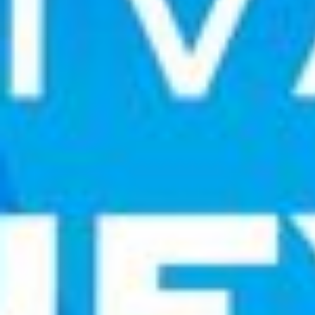
По оценкам аналитиков, игра получится результативной.
Сде
котируется за
2.35
. Вероятность того, что команды обменяются 
Самым вероятным исходом матча считается результативная ничь
Самая крупная ставка на предстоящее противостояние —
830 
время по коэффициенту
2.40
. Общий коэффициент экспресса 
«Тоттенхэм» в четвертьфинале выбил из борьбы «Айнтрахт»
Постекоглу в турнире можно за
2.20
.
«Буде-Глимт» на предыдущей стадии прошел «Лацио». Норве
голами, а в серии пенальти главным героем стал российский в
Ранее по теме:
PARI «окружит игрой» болельщиков в Нижнем 
Erid: 2VtzqukHk1d
Призовой квиз от БЕТСИТИ
Проверьте знания об истории Лиги чемпионов и заберите пода