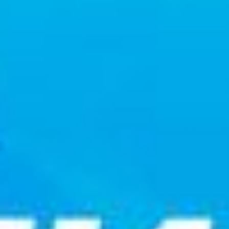
дит «Буде-Глимт» и выйдет в финал Лиги Европы
Тоттенхэм» победит «Буде-Гли