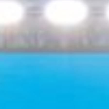
та в Мончегорске
ду
26 году
 году