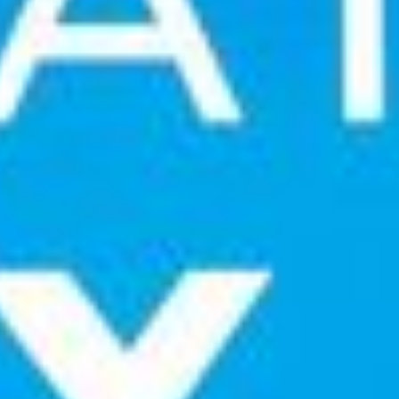
лать ставку
на то, что команды забьют минимум три мяча, 
голами, составляет
1.55
.
я со счётом 1:1. Она котируется за
7.50
. Победа «Тоттенхэма» 2:
000 рублей
. Один из игроков собрал экспресс из четырех собы
—
12.17
. В случае успеха чистый выигрыш клиента PARI состави
. В Лондоне команды сыграли вничью — 1:1, а в Германии «ш
жцы выиграли дома 2:0, а в ответном матче уступили по итог
ратарь норвежского клуба Никита Хайкин. На победу северян в 
Новгороде
рок