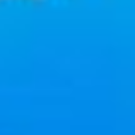
Новости
Букмекер БЕТ-М обновил приветственную акцию
До 3000 рублей фрибетами
Новости
На UTLC CUP-2026 сыграют команды из России,
Бразилии, Сербии, Беларуси и Казахстана
Представительный международный турнир стартует в
Москве
Новости
ЧМ-2026 в «Марафоне»: самый крупный выигрыш,
рекордные коэффициенты и другие интересные факты
Букмекер подвел итоги главного события лета
Новости
Финал ЧМ-2026 стал самым крупным по обороту и
прибыли букмекеров матчем в году
Главные беттинговые итоги Кубка мира
Новости
«Марафон» подвел итоги чемпионата мира по футболу