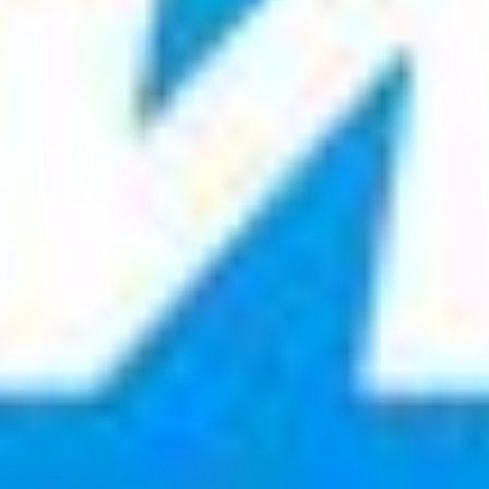
ПРОМОКОД ОТ БУКМЕКЕРСКОЙ КОМПАНИИ PARI
Erid: 2VtzqukHk1d
Призовой квиз от БЕТСИТИ
Проверьте знания об истории Лиги чемпионов и заберите
подарок
* Бонус зачисляется в виде фрибета на сумму до 1500 рублей.
Фрибет – бонусные средства, зачисляемые Участнику Акции
на бонусный счёт, по факту выполнения условий.
Информация об организаторе основанных на риске игр, пари,
о правилах их проведения, о призовом фонде таких игр, пари,
о количестве, сроках, месте и порядке получения призов или
выигрышей указана на сайте www.betcity.ru. Розыгрыш
происходит во время события.
Топы букмекеров
Смотреть всё
БК с минимальным депозитом