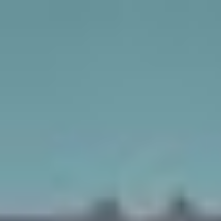
Партнерский проект
Партнерский проект
Получить бонус
Бонус для новых игроков – до 25000₽ за пополнение счёта с
промокодом VED25
Реклама / ООО «БК «ПАРИ» 18+
Erid: 2Vtzqvh9oV2
Ведомости
Ведомости&
Город