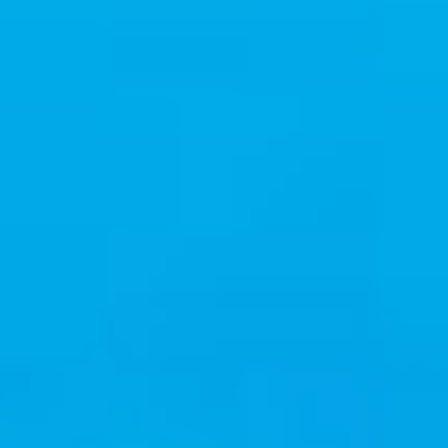
Расписание по московскому времени выглядит следующим
образом:
Среда, 20 марта
19:00-22:45 — спортивные пары (короткая программа)
23:00 — церемония открытия
Четверг, 21 марта
00:05-04:52 — женщины (короткая программа)
18:10-23:55 — мужчины (короткая программа)
Пятница, 22 марта
01:10-04:53 — спортивные пары (произвольная
программа)
18:20-23:53 — танцы на льду (ритм-танец)