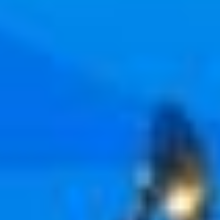
Самые крупные ставки и выигрыши, наиболее
прибыльные матчи
Новости
Клиенты букмекеров уверены в победе ЦСКА над
«Балтикой» в стартовом матче РПЛ
Премьер-лига возвращается!
Новости
«Зенит» — чемпион, «Спартак» — первый клуб
Москвы, лучшие бомбардиры — Кордоба и Тюкавин
Букмекеры назвали фаворитов нового сезона РПЛ
Новости
Матч «Ротор» — «СКА-Хабаровск» стал самым
крупным по обороту букмекеров во 2-м туре Лиги PARI
Экспресс-ставка принесла беттору более 800 тысяч
рублей
Новости
Победа Англии над Францией принесла беттору более