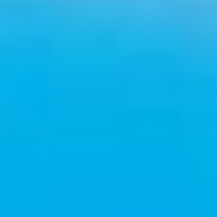
Руслан Ипполитов
Анастасия Губанова. Источник: прямая трансляция ISU
На предстоящей неделе пройдет чемпионат мира по
фигурному катанию сезона-2023/24. Турнир примет «Белл-
Центр» в канадском Монреале.
Соревновательная программа стартует 20 марта, а завершится
в ночь на 24 марта по московскому времени. В воскресенье
состоятся показательные выступления.
ПОЛУЧИТЬ ДО 25 ТЫСЯЧ РУБЛЕЙ ОТ PARI