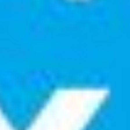
Смотреть полный список
Топ букмекеров на Андроид
5
/5
Обзор
На сайт
5
/5
Обзор
На сайт
5
/5
Обзор
На сайт
Смотреть полный список
Смотреть всё
Рекомендуем
Фестиваль северной культуры «Имандра» пройдет 22–23
августа в Мончегорске
Новости
Букмекер БЕТ-М обновил приветственную акцию
Новости
На UTLC CUP-2026 сыграют команды из России, Бразилии,
Сербии, Беларуси и Казахстана
Новости