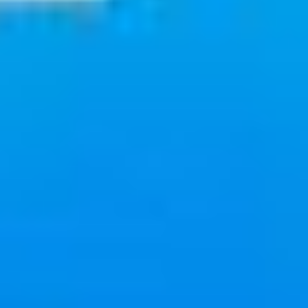
Новое
Новости
Букмекер БЕТ-М обновил приветственную акцию
До 3000 рублей фрибетами
Новости
На UTLC CUP-2026 сыграют команды из России,
Бразилии, Сербии, Беларуси и Казахстана
Представительный международный турнир стартует в
Москве
Новости
ЧМ-2026 в «Марафоне»: самый крупный выигрыш,
рекордные коэффициенты и другие интересные факты
Букмекер подвел итоги главного события лета
Новости
Финал ЧМ-2026 стал самым крупным по обороту и
прибыли букмекеров матчем в году
Главные беттинговые итоги Кубка мира