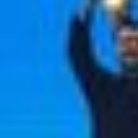
Новости
Победа Англии над Францией принесла беттору более
41 000 000 рублей
Один из самых крупных выигрышей в PARI на ЧМ-2026
Новости
Бетторы считают Испанию фаворитом 90 минут финала
ЧМ-2026, но верят в чемпионство Аргентины
Главный матч года
Новости
Испания - Аргентина, 19 июля: где смотреть финал
ЧМ-2026, прямая трансляция матча
Месси идет за вторым Кубком мира
Новости
Франция - Англия, 18 июля: где смотреть матч за третье
место ЧМ-2026, прямая трансляция бесплатно
Последний матч Дешама в сборной
Показать еще
loading
Фестиваль северной культуры «Имандра» пройдет 22–23