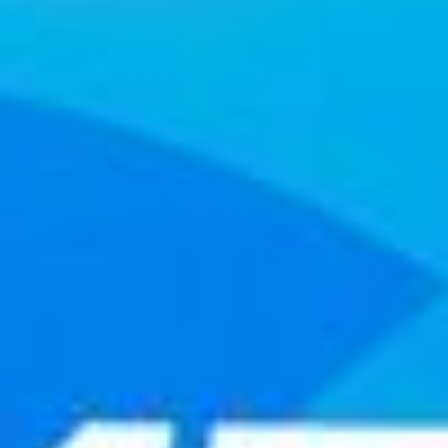
Главная
Новости
Клиент PARI поставил почти миллион рублей 
Клиент PARI поставил почти 
«Краснодаром» в РПЛ
Обновлено:
19 августа 2023, 17:54
Букмекеры ждут как минимум трех голов
Руслан Ипполитов