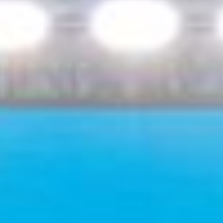
та в Мончегорске
ду
26 году
 году