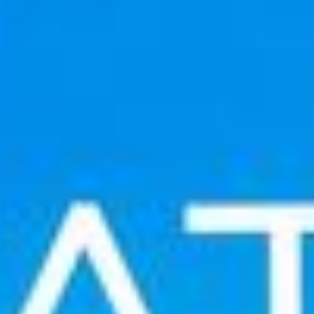
рнирной таблицы «Краснодар» примет московский «Локомотив». В
нсы соперников и рассказала, как ставят клиенты.
 аналитики отдают хозяевам поля предпочтение в предстоящей в
окомотива» можно за
3.80
(26%), коэффициент
3.75
(26%) предлага
На победу «быков» приходится 83% от общего объема ставок на 