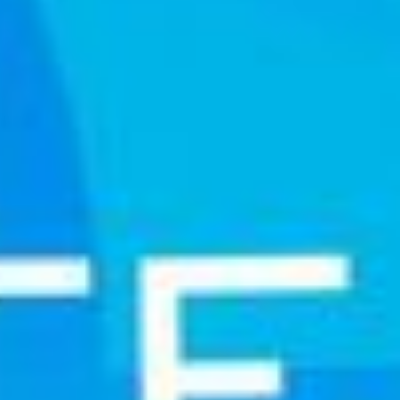
стреча состоится в субботу, 19 августа, и начнется в 19:30
стрече.
Поставить
на «быков» можно с коэффициентом
2.02
,
ется на ничью.
исход встречи.