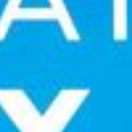
тности порадуют зрителей как минимум тремя мячами за 90 мин
делать ставку на то, что соперники обменяются голами, можно за
 вариант на этом рынке
–
ничья 1:1 за
7.50
. Также предлагается 
четом можно за
2.40
.
тречу –
966 000 рублей
на то, что «Локо» забьет больше одного 
ффициентом
2.31.
вых турах обыграл «Динамо», «Сочи», «Пари НН» и «Оренбург» 
грав вничью с «Рубином» и «Крыльями Советов» и уступив ЦСКА
Краснодар», уступая после первого тайма со счетом 0:2.