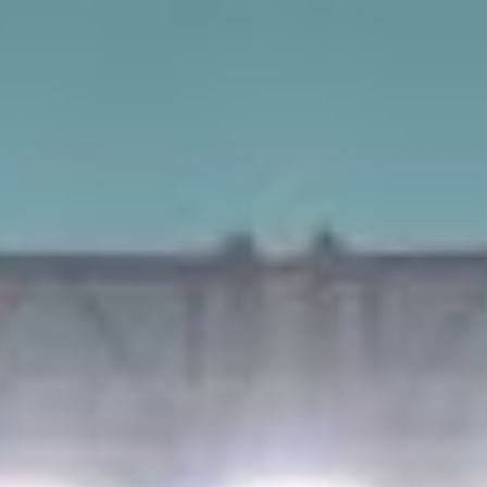
промокодом VED25