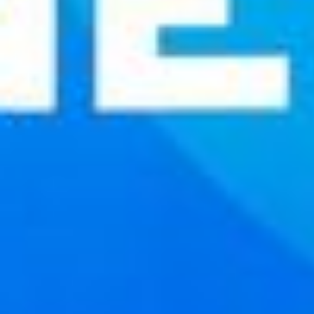
Проверьте знания об истории Лиги чемпионов и заберите пода
* Бонус зачисляется в виде фрибета на сумму до 1500 рублей.
организаторе основанных на риске игр, пари, о правилах их пр
на сайте www.betcity.ru. Розыгрыш происходит во время событи
Топы букмекеров
БК с минимальным депозитом
5
/5
Обзор
На сайт
5
/5
Обзор
На сайт
5
/5
Обзор
На сайт