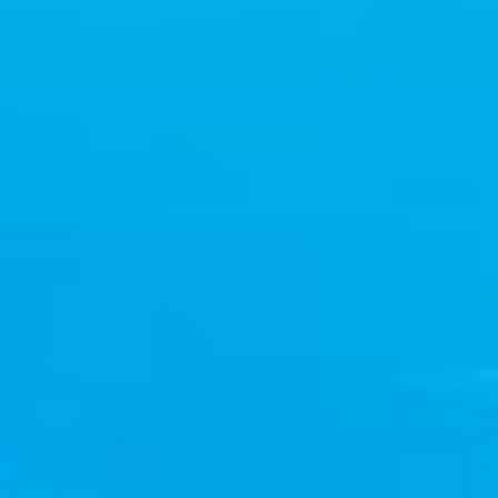
тива» в матче с