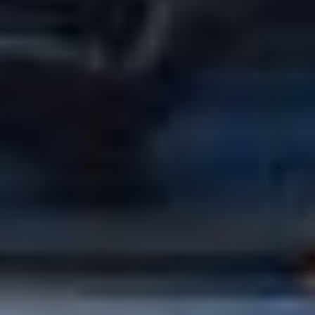
Ведомости.СПб
Как потратить
Недвижимость
Конференции
Форум
Контакты
127018, г. Москва, ул. Полковая, д. 3, стр. 1
На карте:
+7 495 956-34-58, +7 495 956-07-16
info@vedomosti.ru
Любое использование материалов допускается только при
соблюдении
правил перепечатки
и при наличии гиперссылки
на vedomosti.ru
Новости, аналитика, прогнозы и другие материалы,
представленные на данном сайте, не являются офертой или
рекомендацией к покупке или продаже каких-либо активов.
На информационном ресурсе применяются рекомендательные
технологии (информационные технологии предоставления
информации на основе сбора, систематизации и анализа