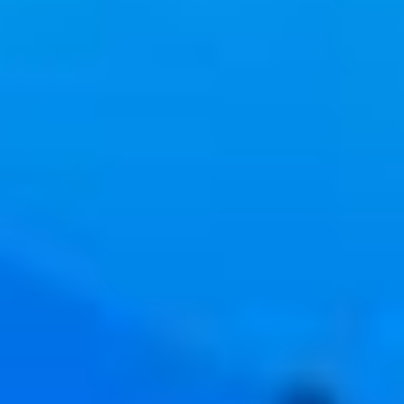
Новости
Финал ЧМ-2026 стал самым крупным по обороту и
прибыли букмекеров матчем в году
Главные беттинговые итоги Кубка мира
Новости
«Марафон» подвел итоги чемпионата мира по футболу
Самые крупные ставки и выигрыши, наиболее
прибыльные матчи
Новости
Клиенты букмекеров уверены в победе ЦСКА над
«Балтикой» в стартовом матче РПЛ
Премьер-лига возвращается!
Новости
«Зенит» — чемпион, «Спартак» — первый клуб
Москвы, лучшие бомбардиры — Кордоба и Тюкавин
Букмекеры назвали фаворитов нового сезона РПЛ
Новости
Матч «Ротор» — «СКА-Хабаровск» стал самым