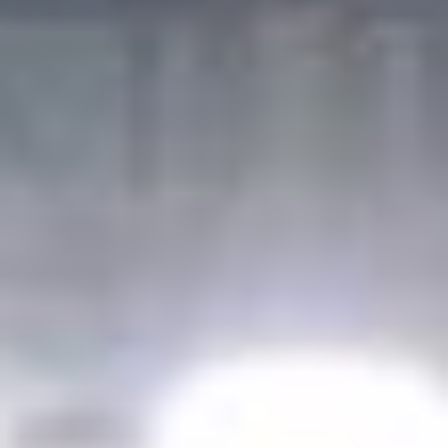
Промышленность
Технологии
Экология
6 августа 2026
08:28 /
Новости
Фестиваль северной культуры «Имандра» пройдет 22–23
августа в Мончегорске
19:09 /
Новости
Букмекер БЕТ-М обновил приветственную акцию
ТОП лучших легальных букмекерских контор России в 2026
году
Букмекеры
Лучшие букмекерские конторы для ставок на спорт в 2026
году
Букмекеры
Лучшие приложения БК для ставок на спорт
Букмекеры
Лучшие букмекерские конторы с минимальным депозитом в