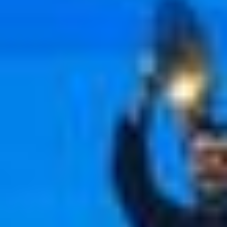
крупным по обороту букмекеров во 2-м туре Лиги PARI
Экспресс-ставка принесла беттору более 800 тысяч
рублей
Новости
Победа Англии над Францией принесла беттору более
41 000 000 рублей
Один из самых крупных выигрышей в PARI на ЧМ-2026
Новости
Бетторы считают Испанию фаворитом 90 минут финала
ЧМ-2026, но верят в чемпионство Аргентины
Главный матч года
Новости
Испания - Аргентина, 19 июля: где смотреть финал
ЧМ-2026, прямая трансляция матча
Месси идет за вторым Кубком мира
Новости
Франция - Англия, 18 июля: где смотреть матч за третье
место ЧМ-2026, прямая трансляция бесплатно