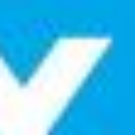
Фестиваль северной культуры «Имандра» пройдет 22–23
августа в Мончегорске
Новости
Букмекер БЕТ-М обновил приветственную акцию
Новости
На UTLC CUP-2026 сыграют команды из России, Бразилии,
Сербии, Беларуси и Казахстана
Новости
ЧМ-2026 в «Марафоне»: самый крупный выигрыш, рекордные
коэффициенты и другие интересные факты
Новости
Финал ЧМ-2026 стал самым крупным по обороту и прибыли
букмекеров матчем в году
Новости
«Зенит» — чемпион, «Спартак» — первый клуб Москвы,
лучшие бомбардиры — Кордоба и Тюкавин
Новости
Карту болельщика превратят в цифровую экосистему.
Главный приз за прогнозы – электромобиль
Новости
Матч «Ротор» — «СКА-Хабаровск» стал самым крупным по
обороту букмекеров во 2-м туре Лиги PARI
Новости
БЕТСИТИ организовал на «ВТБ Арене» мероприятие к
финалу ЧМ-2026