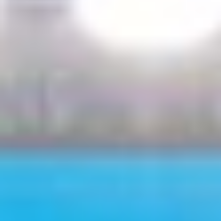
2026 году
Букмекеры
Лучшие букмекерские конторы для ставок на киберспорт в
2026 году
Букмекеры
Главная
Новости
Клиент PARI поставил 500 000 рублей на
«Тоттенхэм» против «Лестера» в АПЛ
Клиент PARI поставил
500 000 рублей на
«Тоттенхэм» против
«Лестера» в АПЛ
Обновлено:
19 августа 2024, 13:28
Ожидаются голы в исполнении обеих команд