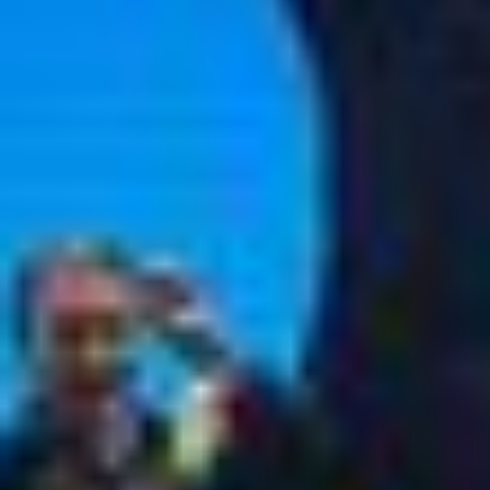
Последний матч Дешама в сборной
Показать еще
loading
Фестиваль северной культуры «Имандра» пройдет 22–23
августа в Мончегорске
Новости
Букмекер БЕТ-М обновил приветственную акцию
Новости
На UTLC CUP-2026 сыграют команды из России, Бразилии,
Сербии, Беларуси и Казахстана
Новости
ЧМ-2026 в «Марафоне»: самый крупный выигрыш, рекордные
коэффициенты и другие интересные факты
Новости
Финал ЧМ-2026 стал самым крупным по обороту и прибыли
букмекеров матчем в году
Новости
«Зенит» — чемпион, «Спартак» — первый клуб Москвы,
лучшие бомбардиры — Кордоба и Тюкавин
Новости
Карту болельщика превратят в цифровую экосистему.
Главный приз за прогнозы – электромобиль
Новости
Матч «Ротор» — «СКА-Хабаровск» стал самым крупным по