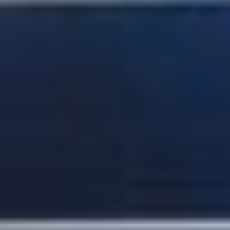
сведений, относящихся к предпочтениям пользователей сети
«Интернет», находящихся на территории Российской
Федерации).
Все права защищены © АО Бизнес Ньюс Медиа, ИНН/КПП
7712108141/771501001, ОГРН 1027739124775, 127018, г.
Москва, вн.тер.г. муниципальный округ Марьина Роща, ул.
Полковая, д. 3, стр. 1 1999—
2026
Сетевое издание Ведомости (Vedomosti)
Решение Федеральной службы по надзору в сфере связи,
информационных технологий и массовых коммуникаций
(Роскомнадзор) от 27 ноября 2020 г. ЭЛ № ФС 77-79546
Учредитель: АО «Бизнес Ньюс Медиа»
Главный редактор: Казьмина Ирина Сергеевна
Электронная почта:
news@vedomosti.ru
Телефон:
+7 495 956-34-58
Сайт использует IP адреса, cookie и данные геолокации