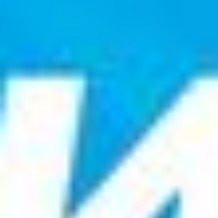
«Тоттенхэм» считается одним из главных претендентов на
победу в АПЛ. «Шпоры» — пятые в этом списке с
коэффициентом
25.00.
Если они войдут в тройку призеров,
сыграет пари за
5.00.
«Лестер» же — один из двух главных
претендентов на вылет. Заключить пари на то, что «лисы»
станут чемпионами, можно за
1500.00
, на их вылет
предлагается котировка
1.40.
Erid: 2VtzqukHk1d
Призовой квиз от БЕТСИТИ
Проверьте знания об истории Лиги чемпионов и заберите
подарок
* Бонус зачисляется в виде фрибета на сумму до 1500 рублей.
Фрибет – бонусные средства, зачисляемые Участнику Акции
на бонусный счёт, по факту выполнения условий.
Информация об организаторе основанных на риске игр, пари,
о правилах их проведения, о призовом фонде таких игр, пари,
о количестве, сроках, месте и порядке получения призов или
выигрышей указана на сайте www.betcity.ru. Розыгрыш
происходит во время события.