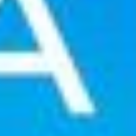
Лучшие букмекерские конторы
5
/5
Обзор
На сайт
5
/5
Обзор
На сайт
5
/5
Обзор
На сайт
Смотреть полный список
Легальные букмекеры России
5
/5
Обзор
На сайт
5
/5
Обзор
На сайт
5
/5
Обзор
На сайт
Смотреть полный список
Топ букмекеров на Андроид
5
/5
Обзор
На сайт