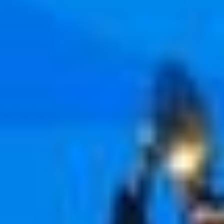
Премьер-лига возвращается!
Новости
«Зенит» — чемпион, «Спартак» — первый клуб
Москвы, лучшие бомбардиры — Кордоба и Тюкавин
Букмекеры назвали фаворитов нового сезона РПЛ
Новости
Матч «Ротор» — «СКА-Хабаровск» стал самым
крупным по обороту букмекеров во 2-м туре Лиги PARI
Экспресс-ставка принесла беттору более 800 тысяч
рублей
Новости
Победа Англии над Францией принесла беттору более
41 000 000 рублей
Один из самых крупных выигрышей в PARI на ЧМ-2026
Новости
Бетторы считают Испанию фаворитом 90 минут финала
ЧМ-2026, но верят в чемпионство Аргентины