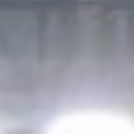
Промышленность
Технологии
Экология
6 августа 2026
08:28 /
Новости
Фестиваль северной культуры «Имандра» пройдет 22–23
августа в Мончегорске
19:09 /
Новости
Букмекер БЕТ-М обновил приветственную акцию
ТОП лучших легальных букмекерских контор России в 2026
году
Букмекеры
Лучшие букмекерские конторы для ставок на спорт в 2026
году
Букмекеры
Лучшие приложения БК для ставок на спорт
Букмекеры
Лучшие букмекерские конторы с минимальным депозитом в