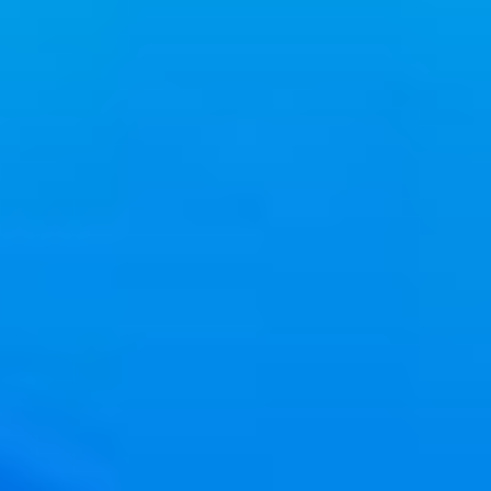
Бразилии, Сербии, Беларуси и Казахстана
Представительный международный турнир стартует в
Москве
Новости
ЧМ-2026 в «Марафоне»: самый крупный выигрыш,
рекордные коэффициенты и другие интересные факты
Букмекер подвел итоги главного события лета
Новости
Финал ЧМ-2026 стал самым крупным по обороту и
прибыли букмекеров матчем в году
Главные беттинговые итоги Кубка мира
Новости
«Марафон» подвел итоги чемпионата мира по футболу
Самые крупные ставки и выигрыши, наиболее
прибыльные матчи
Новости
Клиенты букмекеров уверены в победе ЦСКА над
«Балтикой» в стартовом матче РПЛ