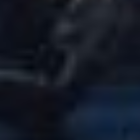
Наши проекты
Ведомости
Ведомости&
Город
Промышленность
Технологии
Экология
Бизнес-регата
Справочник компаний
Ведомости.СПб
Как потратить
Недвижимость
Конференции
Форум
Контакты
127018, г. Москва, ул. Полковая, д. 3, стр. 1
На карте:
+7 495 956-34-58, +7 495 956-07-16
info@vedomosti.ru