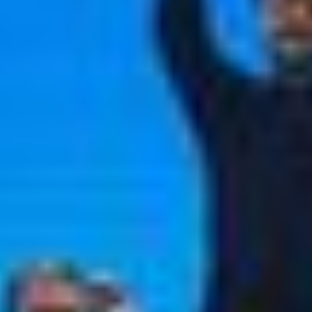
Главный матч года
Новости
Испания - Аргентина, 19 июля: где смотреть финал
ЧМ-2026, прямая трансляция матча
Месси идет за вторым Кубком мира
Новости
Франция - Англия, 18 июля: где смотреть матч за третье
место ЧМ-2026, прямая трансляция бесплатно
Последний матч Дешама в сборной
Показать еще
loading
Фестиваль северной культуры «Имандра» пройдет 22–23
августа в Мончегорске
Новости
Букмекер БЕТ-М обновил приветственную акцию
Новости
На UTLC CUP-2026 сыграют команды из России, Бразилии,
Сербии, Беларуси и Казахстана
Новости
ЧМ-2026 в «Марафоне»: самый крупный выигрыш, рекордные
коэффициенты и другие интересные факты