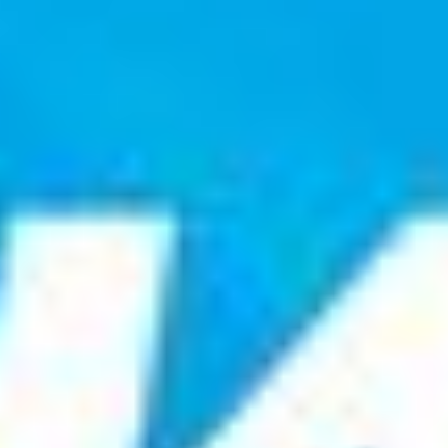
Майк Хэмел (США) — Шамиль Никаев (Россия), легкий
вес;
Тимур Хизриев (Россия) — Ричи Смаллен (Ирландия),
полулегкий вес;
Джалил Уиллис (США) — Рамазан Курамагомедов
(Россия), полусредний вес;
Гаджи Рабаданов (Россия) — Питер Буист
(Нидерланды), легкий вес.
Шоу Bellator 297 пройдет на «Wintrust Arena» в Чикаго, США.
Предварительный кард начнется в 01:00 по московскому
времени, основной — в 04:00. Официальным вещателем
турнира выступает компания Showtime, в России легальных
трансляций Bellator не проводится. При этом
на официальном
YouTube-канале
промоушена будет доступен прямой эфир
прелимов.
Erid: 2VtzqukHk1d
Призовой квиз от БЕТСИТИ
Проверьте знания об истории Лиги чемпионов и заберите