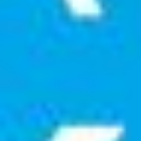
Смотреть полный список
Топ букмекерских контор на iOS
5
/5
Обзор
На сайт
5
/5
Обзор
На сайт
5
/5
Обзор
На сайт
Смотреть полный список
Лучшие букмекерские конторы
5
/5
Обзор
На сайт
5
/5
Обзор
На сайт
5
/5
Обзор
На сайт
Смотреть полный список
Легальные букмекеры России
5
/5
Обзор
На сайт