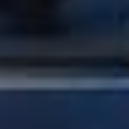
Форум
Контакты
127018, г. Москва, ул. Полковая, д. 3, стр. 1
На карте:
+7 495 956-34-58, +7 495 956-07-16
info@vedomosti.ru
Любое использование материалов допускается только при
соблюдении
правил перепечатки
и при наличии гиперссылки
на vedomosti.ru
Новости, аналитика, прогнозы и другие материалы,
представленные на данном сайте, не являются офертой или
рекомендацией к покупке или продаже каких-либо активов.
На информационном ресурсе применяются рекомендательные
технологии (информационные технологии предоставления
информации на основе сбора, систематизации и анализа
сведений, относящихся к предпочтениям пользователей сети
«Интернет», находящихся на территории Российской
Федерации).