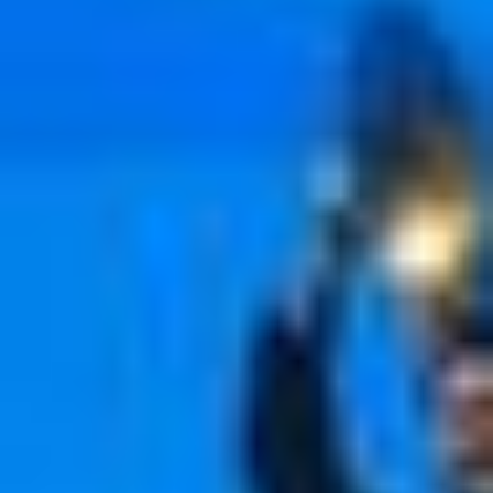
Главные беттинговые итоги Кубка мира
Новости
«Марафон» подвел итоги чемпионата мира по футболу
Самые крупные ставки и выигрыши, наиболее
прибыльные матчи
Новости
Клиенты букмекеров уверены в победе ЦСКА над
«Балтикой» в стартовом матче РПЛ
Премьер-лига возвращается!
Новости
«Зенит» — чемпион, «Спартак» — первый клуб
Москвы, лучшие бомбардиры — Кордоба и Тюкавин
Букмекеры назвали фаворитов нового сезона РПЛ
Новости
Матч «Ротор» — «СКА-Хабаровск» стал самым
крупным по обороту букмекеров во 2-м туре Лиги PARI
Экспресс-ставка принесла беттору более 800 тысяч
рублей