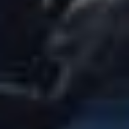
Новости
Подписка
Реклама
Справочник компаний
Об издании
Редакция
Менеджмент
Архив
Справочный центр
Наши проекты
Ведомости
Ведомости&
Город
Промышленность
Технологии
Экология
Бизнес-регата
Справочник компаний
Ведомости.СПб
Как потратить
Недвижимость
Конференции