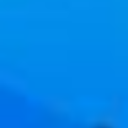
Новое
Новости
Букмекер БЕТ-М обновил приветственную акцию
До 3000 рублей фрибетами
Новости
На UTLC CUP-2026 сыграют команды из России,
Бразилии, Сербии, Беларуси и Казахстана
Представительный международный турнир стартует в
Москве
Новости
ЧМ-2026 в «Марафоне»: самый крупный выигрыш,
рекордные коэффициенты и другие интересные факты
Букмекер подвел итоги главного события лета
Новости
Финал ЧМ-2026 стал самым крупным по обороту и
прибыли букмекеров матчем в году