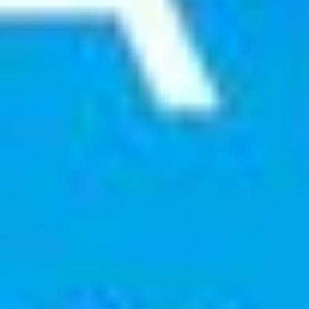
Лучшие букмекерские конторы
5
/5
Обзор
На сайт
5
/5
Обзор
На сайт
5
/5
Обзор
На сайт
Смотреть полный список
Легальные букмекеры России
5
/5
Обзор
На сайт
5
/5
Обзор
На сайт
5
/5
Обзор
На сайт
Смотреть полный список
Топ букмекеров на Андроид
5
/5
Обзор
На сайт
5
/5
Обзор
На сайт