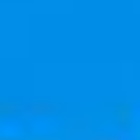
Смотреть полный список
Букмекеры с бонусами
5
/5
Обзор
На сайт
5
/5
Обзор
На сайт
5
/5
Обзор
На сайт
Смотреть полный список
Букмекеры с лайв-ставками
5
/5
Обзор
На сайт
5
/5
Обзор
На сайт
5
/5
Обзор
На сайт
Смотреть полный список
БК с мобильной версией
5
/5
Обзор
На сайт