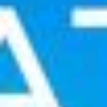
5
/5
Обзор
На сайт
5
/5
Обзор
На сайт
Смотреть полный список
Киберспортивные букмекеры
5
/5
Обзор
На сайт
5
/5
Обзор
На сайт
5
/5
Обзор
На сайт
Смотреть полный список
Топ букмекерских контор на iOS
5
/5
Обзор
На сайт
5
/5
Обзор
На сайт
5
/5
Обзор
На сайт
Смотреть полный список