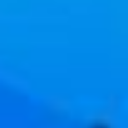
Бразилии, Сербии, Беларуси и Казахстана
Представительный международный турнир стартует в
Москве
Новости
ЧМ-2026 в «Марафоне»: самый крупный выигрыш,
рекордные коэффициенты и другие интересные факты
Букмекер подвел итоги главного события лета
Новости
Финал ЧМ-2026 стал самым крупным по обороту и
прибыли букмекеров матчем в году
Главные беттинговые итоги Кубка мира
Новости
«Марафон» подвел итоги чемпионата мира по футболу
Самые крупные ставки и выигрыши, наиболее
прибыльные матчи
Новости
Клиенты букмекеров уверены в победе ЦСКА над
«Балтикой» в стартовом матче РПЛ