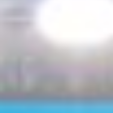
2026 году
Букмекеры
Лучшие букмекерские конторы для ставок на киберспорт в
2026 году
Букмекеры
Главная
Новости
Клиенты PARI: «Салават Юлаев» возьмет
реванш у «Динамо» за поражение в текущем сезоне КХЛ
Клиенты PARI: «Салават
Юлаев» возьмет реванш у
«Динамо» за поражение в
текущем сезоне КХЛ
Обновлено:
13 марта 2025, 12:26
Если москвичи будут проигрывать по ходу матча и победят,