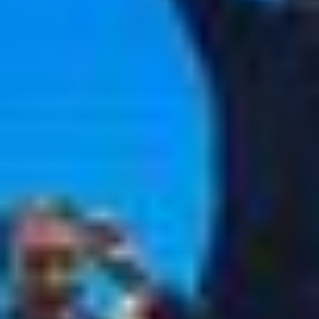
Главный матч года
Новости
Испания - Аргентина, 19 июля: где смотреть финал
ЧМ-2026, прямая трансляция матча
Месси идет за вторым Кубком мира
Новости
Франция - Англия, 18 июля: где смотреть матч за третье
место ЧМ-2026, прямая трансляция бесплатно
Последний матч Дешама в сборной
Показать еще
loading
Фестиваль северной культуры «Имандра» пройдет 22–23
августа в Мончегорске
Новости
Букмекер БЕТ-М обновил приветственную акцию
Новости
На UTLC CUP-2026 сыграют команды из России, Бразилии,
Сербии, Беларуси и Казахстана
Новости
ЧМ-2026 в «Марафоне»: самый крупный выигрыш, рекордные
коэффициенты и другие интересные факты