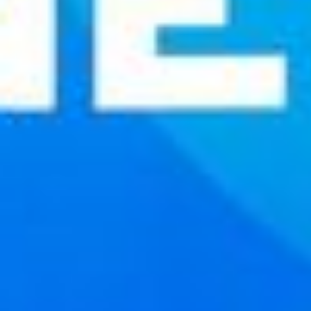
Топы букмекеров
БК с минимальным депозитом
5
/5
Обзор
На сайт
5
/5
Обзор
На сайт
5
/5
Обзор
На сайт
Смотреть полный список
Букмекеры с бонусами
5
/5
Обзор
На сайт
5
/5
Обзор
На сайт
5
/5
Обзор
На сайт
Смотреть полный список
Букмекеры с лайв-ставками