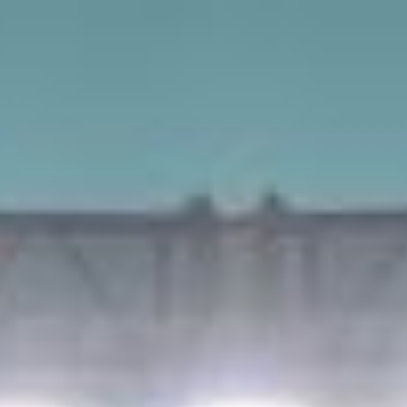
промокодом VED25