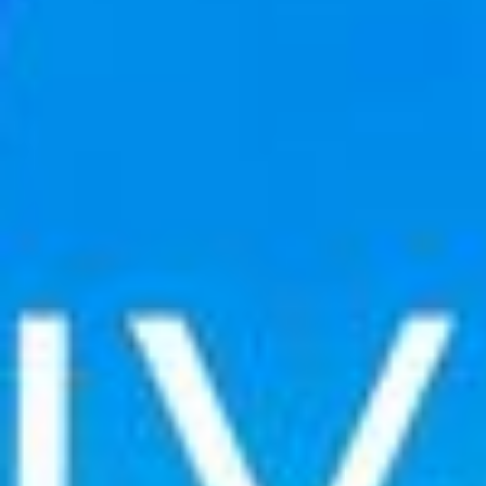
Источник: официальный сайт "Спартака"
Московский “Спартак” завершает цикл встреч с южными команд
“Краснодара” (0:2) бронзового призера прошлого чемпионата Р
Отношения с этой командой у красно-белых традиционно склад
матчей в рамках Премьер-лиги (в Кубке соперники пока не пер
При этом три матча подряд в Сочи завершились сухими победами
южан у спартаковцев лучше: две победы и по одной ничьей и 