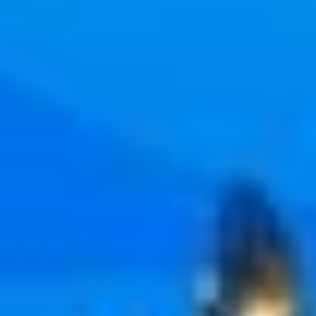
Главные беттинговые итоги Кубка мира
Новости
«Марафон» подвел итоги чемпионата мира по футболу
Самые крупные ставки и выигрыши, наиболее
прибыльные матчи
Новости
Клиенты букмекеров уверены в победе ЦСКА над
«Балтикой» в стартовом матче РПЛ
Премьер-лига возвращается!
Новости
«Зенит» — чемпион, «Спартак» — первый клуб
Москвы, лучшие бомбардиры — Кордоба и Тюкавин
Букмекеры назвали фаворитов нового сезона РПЛ
Новости
Матч «Ротор» — «СКА-Хабаровск» стал самым
крупным по обороту букмекеров во 2-м туре Лиги PARI
Экспресс-ставка принесла беттору более 800 тысяч
рублей