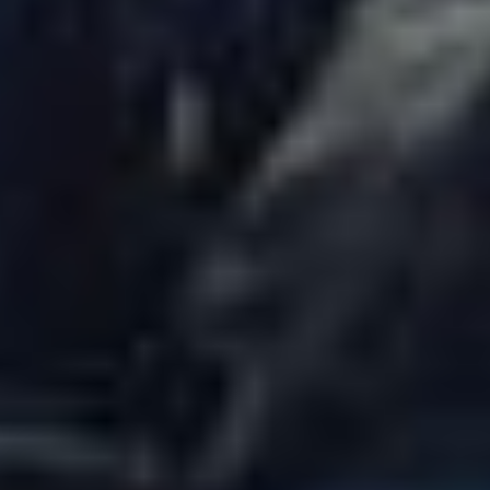
финалу ЧМ-2026
Новости
Подписка
Реклама
Справочник компаний
Об издании
Редакция
Менеджмент
Архив
Справочный центр
Наши проекты
Ведомости
Ведомости&
Город
Промышленность
Технологии
Экология
Бизнес-регата
Справочник компаний
Ведомости.СПб
Как потратить
Недвижимость