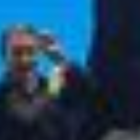
Показать еще
loading
Фестиваль северной культуры «Имандра» пройдет 22–23
августа в Мончегорске
Новости
Букмекер БЕТ-М обновил приветственную акцию
Новости
На UTLC CUP-2026 сыграют команды из России, Бразилии,
Сербии, Беларуси и Казахстана
Новости
ЧМ-2026 в «Марафоне»: самый крупный выигрыш, рекордные
коэффициенты и другие интересные факты
Новости
Финал ЧМ-2026 стал самым крупным по обороту и прибыли
букмекеров матчем в году
Новости
«Зенит» — чемпион, «Спартак» — первый клуб Москвы,
лучшие бомбардиры — Кордоба и Тюкавин
Новости
Карту болельщика превратят в цифровую экосистему.
Главный приз за прогнозы – электромобиль
Новости
Матч «Ротор» — «СКА-Хабаровск» стал самым крупным по
обороту букмекеров во 2-м туре Лиги PARI
Новости
БЕТСИТИ организовал на «ВТБ Арене» мероприятие к