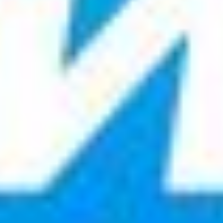
самых любимых упражнений. Из-за этого у меня закисление
очень долгое, и я могу в удушающих долго сидеть»,
—
рассказал боец.
Ранее по теме:
Обзор букмекерской конторы PARI
Erid: 2VtzqukHk1d
Призовой квиз от БЕТСИТИ
Проверьте знания об истории Лиги чемпионов и заберите
подарок
* Бонус зачисляется в виде фрибета на сумму до 1500 рублей.
Фрибет – бонусные средства, зачисляемые Участнику Акции
на бонусный счёт, по факту выполнения условий.
Информация об организаторе основанных на риске игр, пари,
о правилах их проведения, о призовом фонде таких игр, пари,
о количестве, сроках, месте и порядке получения призов или
выигрышей указана на сайте www.betcity.ru. Розыгрыш
происходит во время события.
Топы букмекеров
Смотреть всё