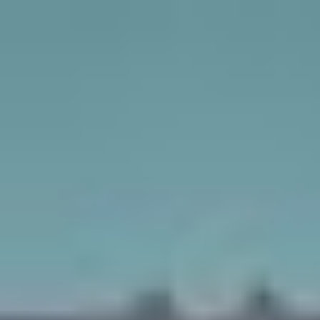
Партнерский проект
Партнерский проект
Получить бонус
Бонус для новых игроков – до 25000₽ за пополнение счёта с
промокодом VED25
Реклама / ООО «БК «ПАРИ» 18+
Erid: 2Vtzqvh9oV2
Ведомости
Ведомости&
Город