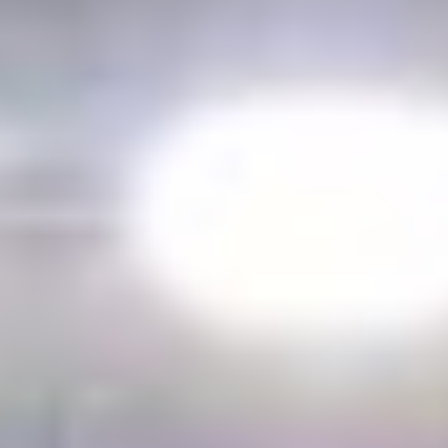
2026 году
Букмекеры
Лучшие букмекерские конторы для ставок на киберспорт в
2026 году
Букмекеры
Главная
Прогнозы
Мирра Андреева — Барбора Крейчикова, 21
января: прогноз на матч Australian Open
Мирра Андреева — Барбора
Крейчикова, 21 января:
прогноз на матч Australian
Open
Обновлено:
21 января 2024, 11:37
Юная россиянка в шаге от четвертьфинала