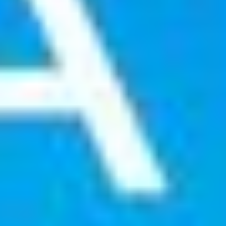
Букмекеры с бонусами
5
/5
Обзор
На сайт
5
/5
Обзор
На сайт
5
/5
Обзор
На сайт
Смотреть полный список
Букмекеры с лайв-ставками
5
/5
Обзор
На сайт
5
/5
Обзор
На сайт
5
/5
Обзор
На сайт
Смотреть полный список
БК с мобильной версией
5
/5
Обзор
На сайт
5
/5
Обзор
На сайт