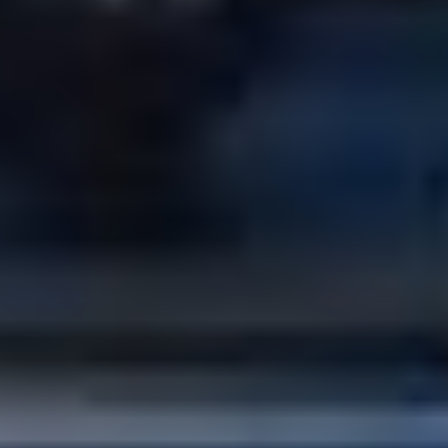
Город
Промышленность
Технологии
Экология
Бизнес-регата
Справочник компаний
Ведомости.СПб
Как потратить
Недвижимость
Конференции
Форум
Контакты
127018, г. Москва, ул. Полковая, д. 3, стр. 1
На карте:
+7 495 956-34-58, +7 495 956-07-16
info@vedomosti.ru
Любое использование материалов допускается только при
соблюдении
правил перепечатки
и при наличии гиперссылки
на vedomosti.ru
Новости, аналитика, прогнозы и другие материалы,