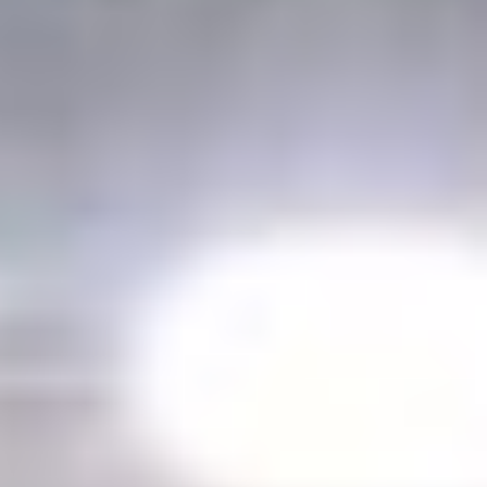
2026 году
Букмекеры
Лучшие букмекерские конторы для ставок на киберспорт в
2026 году
Букмекеры
Главная
Прогнозы
Арсенал — Пари НН, 1 июня: где смотреть
стыковой матч РПЛ, прогноз, составы
Арсенал — Пари НН, 1 июня:
где смотреть стыковой матч
РПЛ, прогноз, составы
Обновлено:
30 мая 2024, 11:56
Тула в шаге от возвращения в РПЛ
Руслан Ипполитов