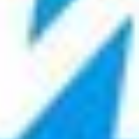
коллектив Александра Сторожука полностью переиграл
соперника. Уже на 2-й минуте счет открыл Максим Кайнов,
затем защитник «Арсенала» Эрвинг Ботака-Иобома сотворил
автогол, но исправился за ошибку еще до перерыва. Именно
Ботака-Иобома стал автором победного гола «оружейников».
«Пари НН», уступив дома тулякам, продлил свою
безвыигрышную серию до 11 матчей. Смена главного тренера
Сергея Юрана на серба Сашу Илича незадолго до финиша
чемпионата не помогает исправить ситуацию. Теперь
нижегородцам нужно рисковать в ответной игре, чтобы
спасти место в РПЛ.
Можно прогнозировать результативный футбол в Туле – снова
должны забить обе команды.
Бонусы на матч
Букмекер
Сумма бонуса