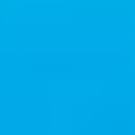
История матчей:
Действие
Победы
Ничьи
Поражен
«Арсенал»
2
1
0
«Пари НН»
0
1
2
Последние пять игр
«Арсенала»:
Дата
Команда 1
Счет
Коман
29.05.2024
«Пари НН»
1:2
«Арсе
25.05.2024
«Шинник»
1:0
«Арсе
20.05.2024
«Арсенал»
1:0
«Ак