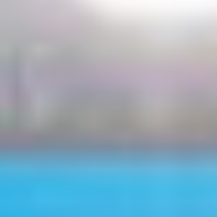
Полное содержание
В субботу, 1 июня, состоится ответный стыковой матч за
место в РПЛ между «Арсеналом» и «Пари НН». В первой
Форма команд
игре туляки сотворили сенсацию, победив команду элиты на
Место в турнирной таблице
выезде со счетом 2:1. Теперь представитель Первой лиги
Прогнозы на матч
должен удержать дома добытое преимущество.
Бонусы на матч
Трансляции
Составы команд
Коэффициенты букмекеров