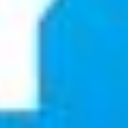
5
/5
Обзор
На сайт
5
/5
Обзор
На сайт
Смотреть полный список
Топ букмекерских контор на iOS
5
/5
Обзор
На сайт
5
/5
Обзор
На сайт
5
/5
Обзор
На сайт
Смотреть полный список
Лучшие букмекерские конторы
5
/5
Обзор
На сайт
5
/5
Обзор
На сайт
5
/5
Обзор
На сайт