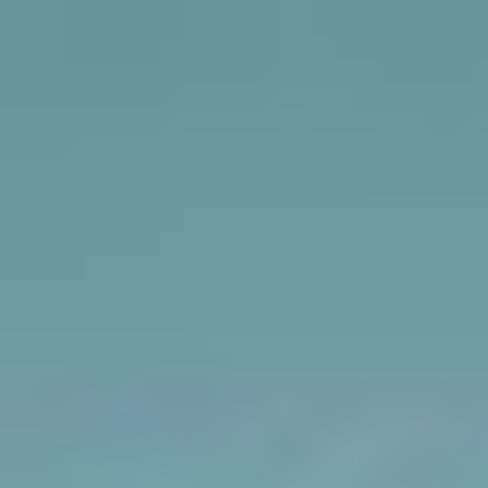
Партнерский проект
Партнерский проект
Получить бонус
Бонус для новых игроков – до 25000₽ за пополнение счёта с
промокодом VED25
Реклама / ООО «БК «ПАРИ» 18+
Erid: 2Vtzqvh9oV2
Ведомости
Ведомости&
Город