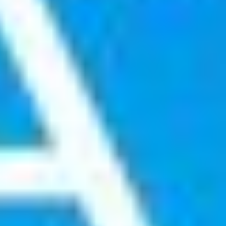
Коэффициенты букмекеров
Аналитики БК
PARI
дают высокие коэффициенты на этот
матч. На победу «Арсенала» в основное время можно
поставить за 2.35, а на победу «Пари НН» – за 3.05. Ничья по
итогам 90 минут идет за 3.35.
Erid: 2VtzqukHk1d
Призовой квиз от БЕТСИТИ
Проверьте знания об истории Лиги чемпионов и заберите
подарок
* Бонус зачисляется в виде фрибета на сумму до 1500 рублей.
Фрибет – бонусные средства, зачисляемые Участнику Акции
на бонусный счёт, по факту выполнения условий.
Информация об организаторе основанных на риске игр, пари,
о правилах их проведения, о призовом фонде таких игр, пари,
о количестве, сроках, месте и порядке получения призов или
выигрышей указана на сайте www.betcity.ru. Розыгрыш
происходит во время события.