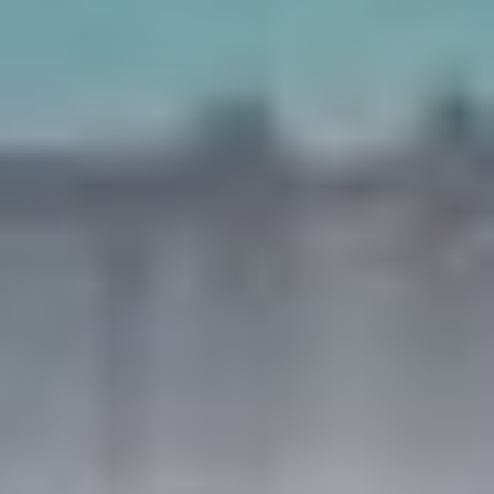
Промышленность
Технологии
Экология
6 августа 2026
08:28 /
Новости
Фестиваль северной культуры «Имандра» пройдет 22–23
августа в Мончегорске
19:09 /
Новости
Букмекер БЕТ-М обновил приветственную акцию
ТОП лучших легальных букмекерских контор России в 2026
году
Букмекеры
Лучшие букмекерские конторы для ставок на спорт в 2026
году
Букмекеры
Лучшие приложения БК для ставок на спорт
Букмекеры
Лучшие букмекерские конторы с минимальным депозитом в