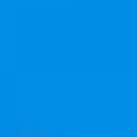
Потери
«Кристал Пэлас»: Кпорха, Нкетиа, Гессан (все - травмы)
«Райо Вальекано»: нет
Ориентировочные стартовые составы на матч «Кристал
Пэлас» - «Райо Вальекано»
:
«Кристал
«Райо
Позиция
Позици
Пэлас»
Вальекано»
1.
Вратарь
1. Карденас
Вратарь
Хендерсон
Защитник
26. Ричардс
32. Менди
Защитник
Защитник
5. Лакруа
20. Балиу
Защитник
Защитник
20. Уортон
22. Эспино
Защитник
Защитник
23. Канво
16. Мумин
Защитник