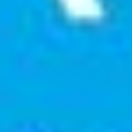
Erid: 2VtzqukHk1d
Призовой квиз от БЕТСИТИ
Проверьте знания об истории Лиги чемпионов и заберите
подарок
* Бонус зачисляется в виде фрибета на сумму до 1500 рублей.
Фрибет – бонусные средства, зачисляемые Участнику Акции
на бонусный счёт, по факту выполнения условий.
Информация об организаторе основанных на риске игр, пари,
о правилах их проведения, о призовом фонде таких игр, пари,
о количестве, сроках, месте и порядке получения призов или
выигрышей указана на сайте www.betcity.ru. Розыгрыш
происходит во время события.
Топы букмекеров
Смотреть всё
БК с минимальным депозитом