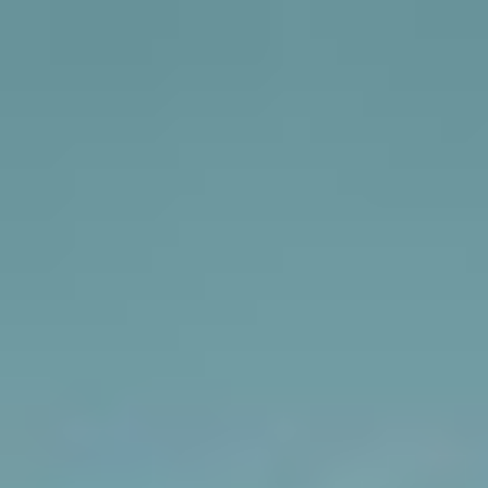
Партнерский проект
Партнерский проект
Получить бонус
Бонус для новых игроков – до 25000₽ за пополнение счёта с
промокодом VED25
Реклама / ООО «БК «ПАРИ» 18+
Erid: 2Vtzqvh9oV2
Ведомости
Ведомости&
Город