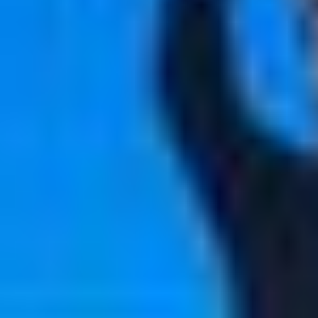
до 25 000 ₽
Бонус до 25 000 рублей от Марафона за регистрацию и
депозит
Получить бонус
Подробнее
327 дней 9 часов
Смотреть обзор бонуса Бонус БК PARI до 5000 рублей за
регистрацию и депозит
Фрибеты за депозит
Условия