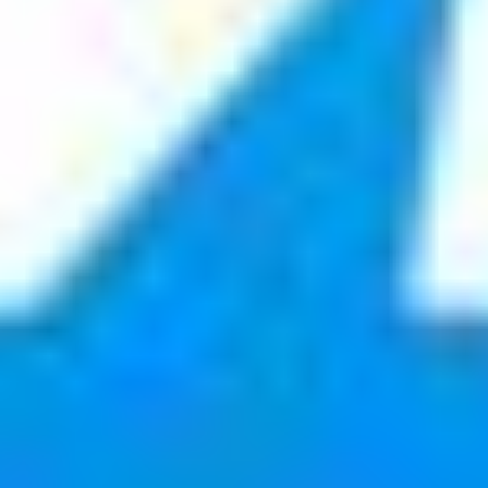
конференций.
У лондонского клуба четко прослеживается тяга к
результативному футболу: девять из 10 последних игр
«Кристал Пэлас» были «верховыми». «Райо», наоборот,
предпочитает «низовые» игры (семь из 10). Беспроигрышная
серия мадридцев насчитывает девять матчей, и во всех они
поражали чужие ворота.
Наш прогноз на финал: обе забьют.
«МАРАФОН»
дает достаточно высокий коэффициент на этот
исход (1.84).
Бонусы на матч
Букмекер
Сумма бонуса
«МАРАФОН»
До 25 тысяч рублей