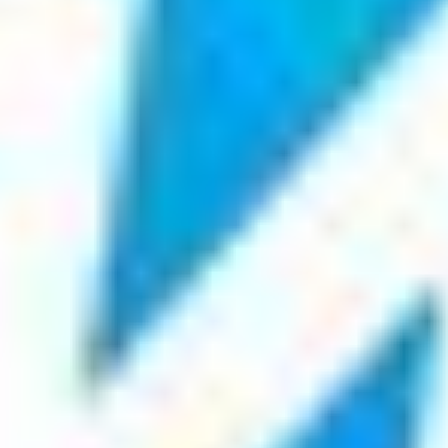
«Райо
17.05.2026
2:0
«Вильярреал»
Ла 
Вальекано»
14.05.2026
«Валенсия»
1:1
«Эвертон»
Ла 
«Райо
11.05.2026
1:1
«Жирона»
Ла 
Вальекано»
«Райо
07.05.2026
«Страсбур»
0:1
Вальекано»
конфере
Прогноз на матч
Обе команды не квалифицировались в еврокубки через свои
национальные лиги. «Кристал Пэлас» финишировал только
15-м в АПЛ, тогда как «Райо Вальекано» для попадания в
зону УЕФА не хватило всего одного очка (восьмое место в
Примере). Таким образом, и у те х,и у других осталась одна
возможность пробиться в Лигу Европы - через победу в Лиге