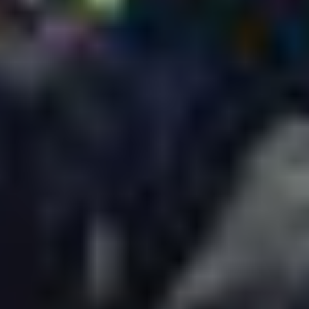
регистрацию и первое пополнение счета
Промокоды
Условия
9999 ₽
Промокод PARI на 9999 рублей за регистрацию и первое
пополнение счета
Получить бонус
Подробнее
LUXURY
Промокоды
146 дней 9 часов
Смотреть всё
loading
Фестиваль северной культуры «Имандра» пройдет 22–23
августа в Мончегорске
Новости
Букмекер БЕТ-М обновил приветственную акцию
Новости
На UTLC CUP-2026 сыграют команды из России, Бразилии,
Сербии, Беларуси и Казахстана