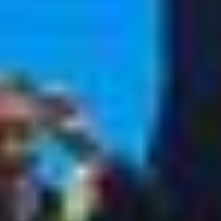
до 5000 ₽
Бонус БК PARI до 5000 рублей за регистрацию и депозит
Получить бонус
Подробнее
146 дней 9 часов
Смотреть обзор бонуса Бонус Мелбет до 20 000 рублей на
день рождения
Акции
Условия
до 20 000 ₽
Бонус Мелбет до 20 000 рублей на день рождения
Получить бонус
Подробнее
480 дней 9 часов
Смотреть обзор бонуса Промокод PARI на 9999 рублей за