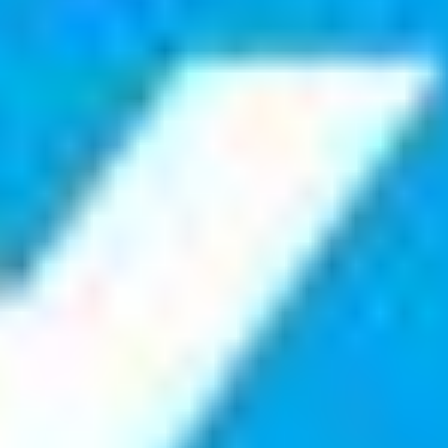
5
/5
Обзор
На сайт
5
/5
Обзор
На сайт
5
/5
Обзор
На сайт
Смотреть полный список
Букмекеры с бонусами
5
/5
Обзор
На сайт
5
/5
Обзор
На сайт
5
/5
Обзор
На сайт
Смотреть полный список
Букмекеры с лайв-ставками
5
/5
Обзор
На сайт
5
/5
Обзор
На сайт
5
/5
Обзор
На сайт