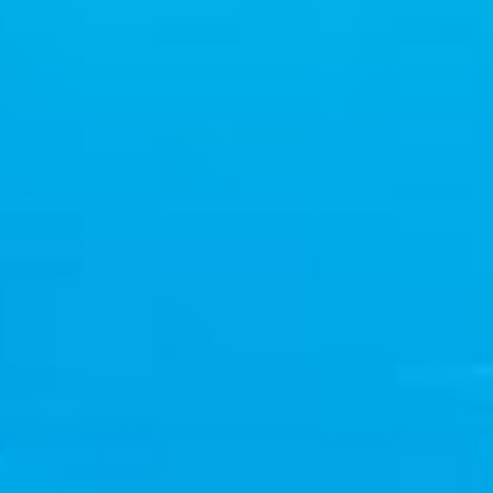
 трансляция, составы