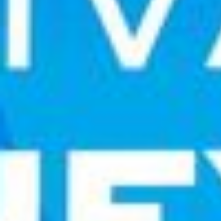
Турнир:
чемпионат Испании по футболу (Примера), 1-й тур
Стадион:
«Колозеум Альфонсо Перес» (Хетафе, Испания)
Судьи:
Сезар Сото Градо (главный арбитр), Хавьер Иглесиас В
Форма команд
История матчей:
Действие
Победы
Ничьи
Поражен
«Хетафе»
4
9
29
«Барселона»
29
9
4
Последние пять игр
«Хетафе»: