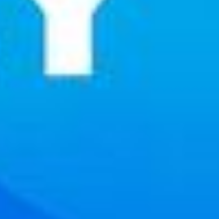
а 2
Турнир
Товарищеский
сс»
матч
Товарищеский
фе»
матч
Товарищеский
с»
матч
те»
Товарищеский
матч
Товарищеский
ес»
матч