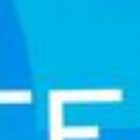
селона». Соперником каталонцев по первому туру будет