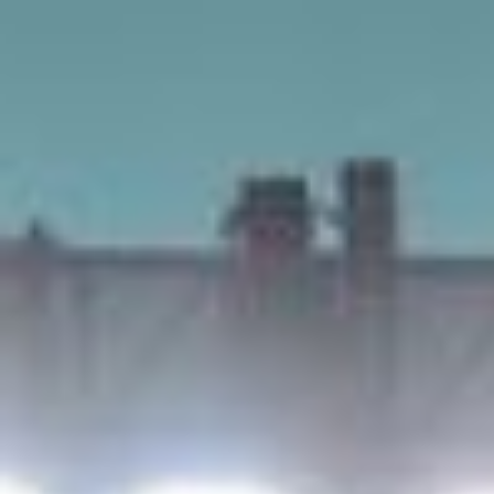
Партнерский проект
Партнерский проект
Получить бонус
Бонус для новых игроков – до 25000₽ за пополнение счёта с 
Реклама / ООО «БК «ПАРИ» 18+
Erid: 2Vtzqvh9oV2
Ведомости
Ведомости&
Город
Промышленность