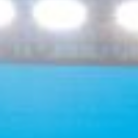
Технологии
Экология
7 августа 2026
08:28 /
Новости
Фестиваль северной культуры «Имандра» пройдет 22–23 авгус
19:09 /
Новости
Букмекер БЕТ-М обновил приветственную акцию
ТОП лучших легальных букмекерских контор России в 2026 го
Букмекеры
Лучшие букмекерские конторы для ставок на спорт в 2026 году
Букмекеры
Лучшие приложения БК для ставок на спорт
Букмекеры
Лучшие букмекерские конторы с минимальным депозитом в 20
Букмекеры
Лучшие букмекерские конторы для ставок на киберспорт в 2026
Букмекеры