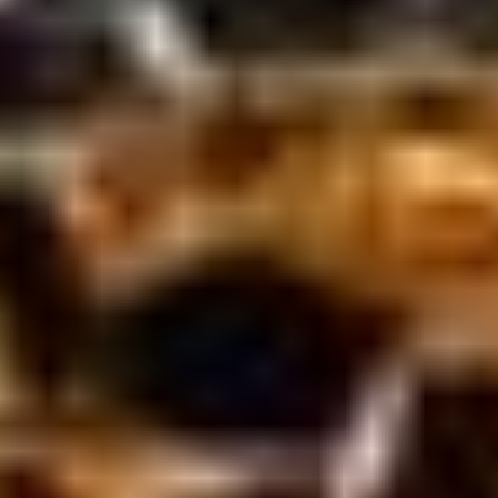
По ТВ трансляция из Самары запланирована на федеральном
канале
«Матч ТВ»
.
Вещатель
Тип трансляции
Видеотрансляция, Full
«Матч ТВ»
Бесп
HD
Регис
Winline
Видеотрансляция
БК
«Спорт-Экспресс»
Текстовая
-
«Чемпионат»
Текстовая
-
КАК СТАВИТЬ ВО ВРЕМЯ ТРАНСЛЯЦИИ? ЛУЧШИЕ БУКМЕКЕРЫ С ЛАЙ
Составы команд
Потери