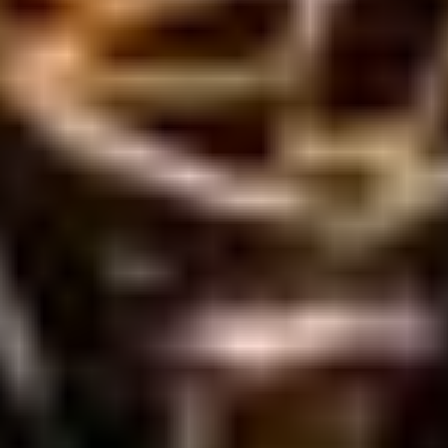
«Крылья Советов»: Бейл, Шитов, Ушаков
(все - травмы)
«Рубин»: Рыбус, Тесленко, Чумич (все - травмы)
Ориентировочные стартовые составы на матч «Крылья
Советов» - «Рубин»:
«Крылья
Позиция
«Рубин»
Советов»
Вратарь
1. Ломаев
22. Дюпин
Защитник
15. Рассказов
15. Вуячич
4.
Защитник
27. Грицаенко
Солдатенков
Защитник
23. Евгеньев
5. Ашурматов
Защитник
5. Горшков
23. Безруков
Полузащитник
22. Костанца
70. Кабутов
Полузащитник
6. Бабкин
6. Иву
Полузащитник
11. Ежов
21. Зотов