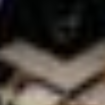
После 22 проведенных матчей команды соседствуют в
турнирной таблице РПЛ: “Крылья” занимают седьмое место,
“Рубин” - восьмое. Между ними - всего одно очко.
Клуб
И
В
Н
П
Мячи
О
1. Зенит
22
13
5
4
41-19
2. Краснодар
22
12
7
3
35-21
3. Динамо
22
10
8
4
35-29
4. ЦСКА
22
9
9
4
40-28
5. Локомотив
22
9
9
4
35-28
6. Спартак
22
10
5
7
29-27
7. Крылья
Советов
22
9
6
7
39-33
8. Рубин
22
9
5
8
20-27
9. Ростов
22
8
7
7
34-33
10. Пари НН
22
8
4
10
20-23
11. Факел
22
6
8
8
19-24