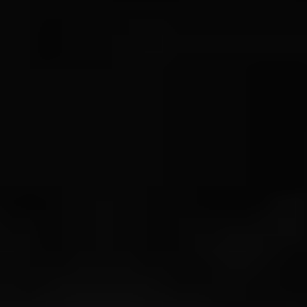
Последние пять игр
«Крыльев Советов»:
Дата
Команда 1
Счет
Команд
«Крыл
06.04.2024
«Урал»
1:2
Совето
«Крылья
30.03.2024
1:1
«Зен
Советов»
«Крылья
08.03.2024
0:2
ЦС
Советов»
«Крыл
01.03.2024
«Ростов»
2:0
Совет
«Крыл
25.02.2024
«Химки»
1:1
Совет