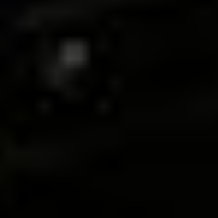
до 20 000 ₽
Бонус Мелбет до 20 000 рублей на день рождения
Получить бонус
Подробнее
478 дней 18 часов
Смотреть обзор бонуса Промокод PARI на 9999 рублей за
регистрацию и первое пополнение счета
Промокоды
Условия
9999 ₽
Промокод PARI на 9999 рублей за регистрацию и первое
пополнение счета
Получить бонус
Подробнее