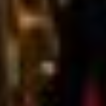
происходит во время события.
Топы букмекеров
Смотреть всё
БК с минимальным депозитом
5
/5
Обзор
На сайт
5
/5
Обзор
На сайт
5
/5
Обзор
На сайт
Смотреть полный список
Букмекеры с бонусами
5
/5
Обзор
На сайт
5
/5
Обзор
На сайт