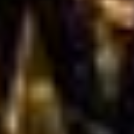
Котировки букмекеров подсказывают, что у хозяев шансов на
успех больше. Хотя в первом круге победа досталась казанцам
(2:1).
Где смотреть бесплатно матч «Крылья Советов» -
«Рубин»?
Бесплатно игру в Самаре покажет канал “Матч ТВ”, а также
официальный сайт БК
Winline
.
Где купить билеты на матч «Крылья Советов» - «Рубин»?
Приобрести билеты на матч можно в кассах
«Солидарность
Арены» или на
официальном сайте
«Крыльев Советов»
.
Сколько стоит билет на матч «Крылья Советов» -
«Рубин»?