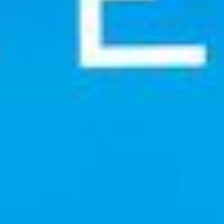
еш (Франция).
ультат в нынешнем сезоне показал на этом покрытии в Торонто,
 году на счету Монфиса по восемь побед и поражений. Лучший