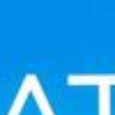
третий круг Открытого чемпионата США по теннису с Гаэлем Мон
инг (Нью-Йорк, США)
port Player и
БК
Winline