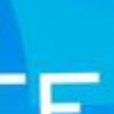
фисом. Сумеет ли вторая ракетка России пройти именитого