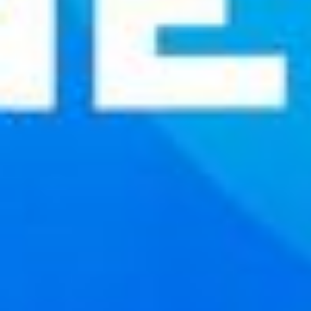
ЛУЧШИЕ БУКМЕКЕРЫ ДЛЯ СТАВОК ВО ВРЕМЯ МАТЧА
Андрей Рублев
Олимпийский чемпион Токио-2020 в миксте. За карьеру взял 14 
в финалах в Дубае (хард), Баня-Луке (грунт) и Галле (трава). Н
41 победа при 17 поражениях. Лучший результат россиянина на 
ЛУЧШИЕ БУКМЕКЕРЫ ДЛЯ СТАВОК НА ТЕННИС С ТЕЛЕФОНА
Личные встречи
Оба раза соперники пересекались на харде. В 2018 году Монфис 
(7:5).