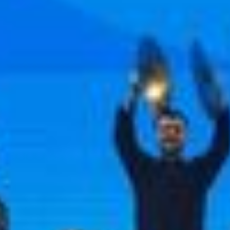
т»
предлагает коэффициенты 1,58 на победу Рублева против 2,45
ум на четыре десятка геймов. Сейчас
«Бетсити»
дает коэффициент