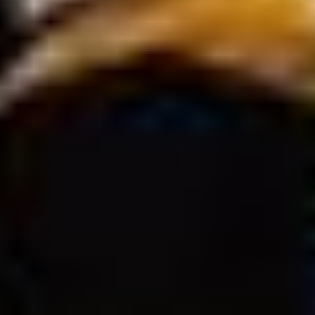
3. Брага
5
1
1
3
6-10
4. Унион Берлин
5
0
2
3
4-7
Прогноз на матч
Турнирный расклад перед матчем предельно ясен: победа
выведет “Брагу” в 1/8 финала, а любой другой результат -
“Наполи”. Разумеется, шансы хозяев намного выше. Три
поражения подряд наверняка уязвили самолюбие
темпераментных южан, и они постараются выплеснуть весь
свой накопившийся гнев на “Брагу”.
Но просто Кварацхелии и компании точно не будет. Парни
Артура Жорже выиграли три подряд матча в гостях и точно
попортят нервы чемпиону Италии. Ставка на обоюдные голы
в этом случае выглядит достаточно перспективно.
Бонусы на матч