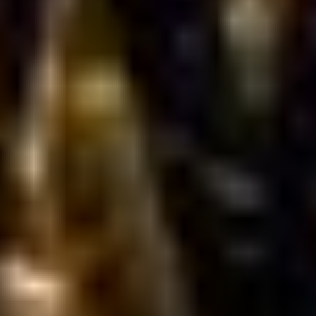
Сколько команд выходит из группы ЛЧ?
Два лучших клуба из каждой четверки по итогам группового
этапа отправятся в плей-офф ЛЧ, а третьи команды - в ЛЕ.
UPD: результат
«Наполи» выиграл со счетом 2:0 благодаря автоголу
Саатчи (9 минута) и мячу Осимхена (33).
Erid: 2VtzqukHk1d
Призовой квиз от БЕТСИТИ
Проверьте знания об истории Лиги чемпионов и заберите
подарок
* Бонус зачисляется в виде фрибета на сумму до 1500 рублей.