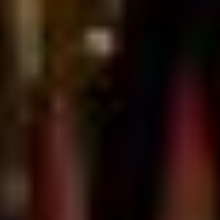
5
/5
Обзор
На сайт
5
/5
Обзор
На сайт
5
/5
Обзор
На сайт
Смотреть полный список
Букмекеры с лайв-ставками
5
/5
Обзор
На сайт
5
/5
Обзор
На сайт
5
/5
Обзор
На сайт
Смотреть полный список
БК с мобильной версией
5
/5
Обзор
На сайт
5
/5
Обзор
На сайт