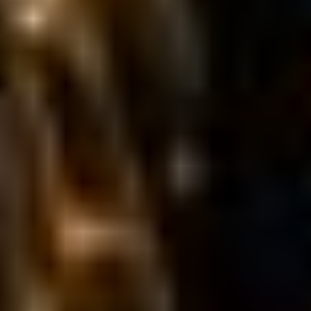
Фрибет – бонусные средства, зачисляемые Участнику Акции
на бонусный счёт, по факту выполнения условий.
Информация об организаторе основанных на риске игр, пари,
о правилах их проведения, о призовом фонде таких игр, пари,
о количестве, сроках, месте и порядке получения призов или
выигрышей указана на сайте www.betcity.ru. Розыгрыш
происходит во время события.
Топы букмекеров
Смотреть всё
БК с минимальным депозитом
5
/5
Обзор
На сайт
5
/5
Обзор
На сайт
5
/5
Обзор
На сайт
Смотреть полный список
Букмекеры с бонусами