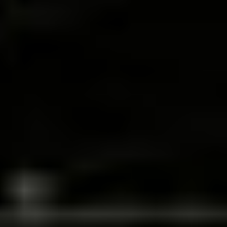
9999 ₽
Промокод PARI на 9999 рублей за регистрацию и первое
пополнение счета
Получить бонус
Подробнее
LUXURY
Промокоды
144 дней 7 часов
Смотреть всё
loading
«В России повысится планка единоборств. Ориентир -
чемпионат мира». Каманцев - о новых принципах судейства
Новости
Фестиваль северной культуры «Имандра» пройдет 22–23
августа в Мончегорске
Новости
Букмекер БЕТ-М обновил приветственную акцию
Новости
На UTLC CUP-2026 сыграют команды из России, Бразилии,
Сербии, Беларуси и Казахстана
Новости
ЧМ-2026 в «Марафоне»: самый крупный выигрыш, рекордные
коэффициенты и другие интересные факты
Новости
Финал ЧМ-2026 стал самым крупным по обороту и прибыли
букмекеров матчем в году