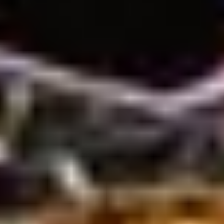
Букмекер
Сумма бонуса
PARI
До 25 тысяч рублей
Прив
«Олимп»
До 30,5 тысячи рублей
Прив
PARI
До миллиона рублей
Конк
БУКМЕКЕРЫ С ЛУЧШИМИ БОНУСАМИ В 2023 ГОДУ
Трансляции
В прямом эфире встречу «Наполи» и «Браги» покажет
кабельный канал «Матч! Футбол 1».
Вещатель
Тип трансляции
Видеотрансляция, Full
Плат
«Матч! Футбол 1»
HD
299 
Реги
Winline
Видеотрансляция