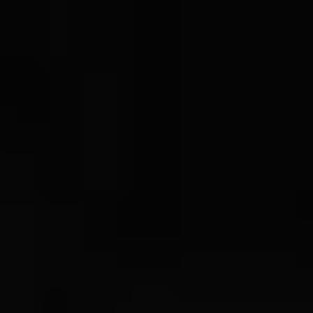
Трансляции
Составы команд
Коэффициенты букмекеров
Команда 1
Время начала
Вопросы и ответы
UPD: результат
12.12.2023, Вт
«Наполи» (Неаполь,
«Бра
Италия)
23:00 МСК
П1 - 1.50
Х - 4.80
Турнир:
Лига чемпионов УЕФА, групповой этап, группа C,
6-й тур
Стадион:
«Диего Марадона»
(Наполи, Италия)
Судьи:
пока не определены
Форма команд