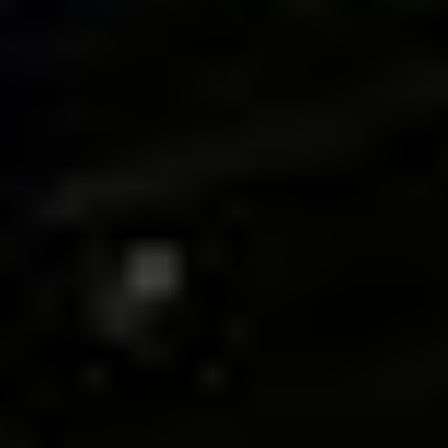
до 20 000 ₽
Бонус Мелбет до 20 000 рублей на день рождения
Получить бонус
Подробнее
478 дней 7 часов
Смотреть обзор бонуса Промокод PARI на 9999 рублей за
регистрацию и первое пополнение счета
Промокоды
Условия