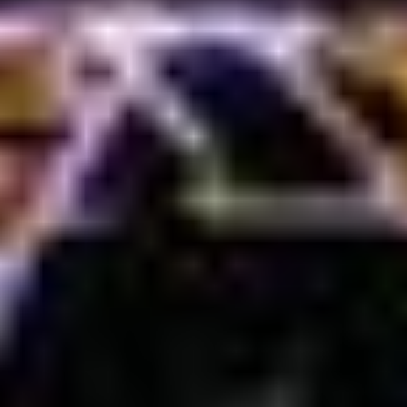
29.11.2023
«Реал»
4:2
«Напо
25.11.2023
«Аталанта»
1:2
«Напо
12.11.2023
«Наполи»
0:1
«Эмпо
Последние пять игр
«Браги»:
Дата
Команда 1
Счет
Команд
08.12.2023
«Визела»
1:3
«Бра
03.12.2023
«Брага»
3:1
«Эштор