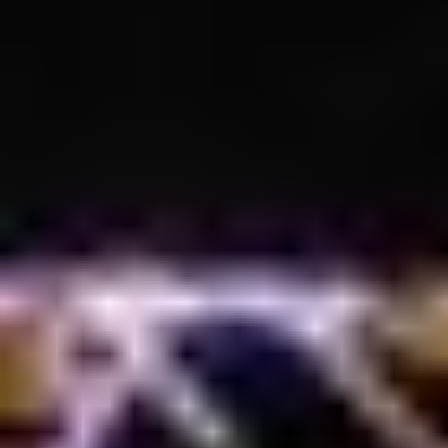
23.03.2023
1:0
Маль
Македония
Северная
20.11.2022
1:3
Азербайдж
Македония
Северная
17.11.2022
1:1
Финлянд
Македония
Северная
26.09.2022
0:1
Болгар
Македония
Последние пять игр сборной Украины
:
Дата
Команда 1
Счет
Команда
12.06.2023
Германия
3:3
Украи