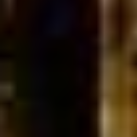
Бонус для новых игроков — до 25000 рублей.
Реклама 18+ / ООО «ПАРИ»
Erid: 2VtzqwBJZPn
Смотреть обзор бонуса Промокод PARI на сумму до 25 000
рублей за регистрацию и депозит
Промокоды
Условия
до 25 000 ₽
Промокод PARI на сумму до 25 000 рублей за регистрацию и
депозит