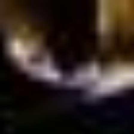
Получить бонус
Подробнее
VED25
Промокоды
144 дней 21 часов
Смотреть обзор бонуса Бонус до 25 000 рублей от Марафона
за регистрацию и депозит
Фрибеты за депозит
Условия
до 25 000 ₽
Бонус до 25 000 рублей от Марафона за регистрацию и
депозит
Получить бонус
Подробнее
325 дней 21 часов
Смотреть обзор бонуса Бонус БК PARI до 5000 рублей за
регистрацию и депозит
Фрибеты за депозит