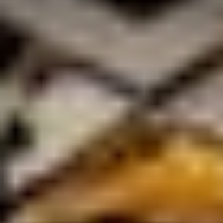
в отборе.
По суммарному классу и опыту исполнителей гости явно
превосходят хозяев, которые в последнее время побеждают
только соперников калибра Фарер и Мальты, да и то натужно.
Украина в рейтинге ФИФА стоит на 35 позиций выше и
должна подтвердить свой более высокий класс.
Бонусы на матч
Букмекер
Сумма бонуса
PARI
До 25 тысяч рублей
Прив
Прив
«Олимп»
До 30,5 тысячи рублей
пром
100%
«Мелбет»
До 15 тысяч рублей
депо
Трансляции