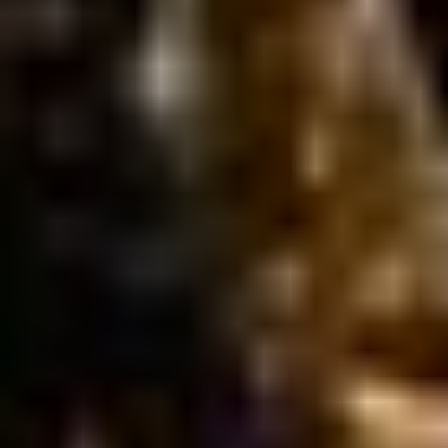
Победа Сев.
Действие
Ничья
Македонии
PARI
4,00
3,40
«Марафон»
3,64
3,34
«Бетсити»
3,90
3,40
«Мелбет»
3,20
3,35
«Олимп»
3,93
3,48
Лучшие букмекеры на матч Северная
Македония - Украина
Легальные российские букмекеры
предлагают высокие
котировки на победу хозяев. Самые выгодные условия на этот
исход - у
PARI
. Наиболее высокий коэффициент на победу
гостей установил
«Марафон»
, а на ничью -
«Олимп»
.