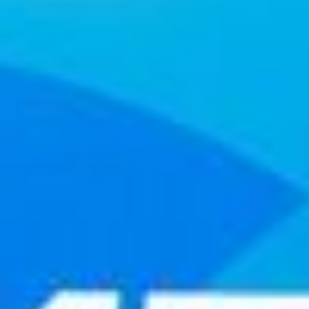
Главная
Прогнозы
Рома - Порту, 20 февраля: где смотреть матч 
Рома - Порту, 20 февраля: гд
Обновлено:
17 февраля 2025, 09:17
Одна из самых интригующих встреч четверга
Валентин Васильев