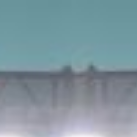
промокодом VED25