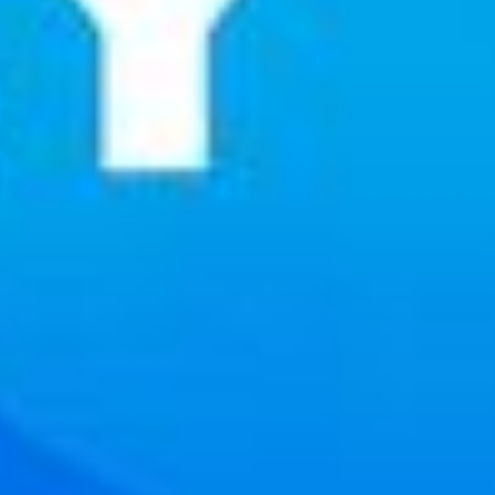
Разница
жения
голов
5-11
11-5
2
Турнир
»
Серия А
»
Лига Европы
»
Серия А
»
Кубок Италии