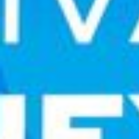
П1 - 1.75
Х - 3.65
Турнир:
Лига Европы УЕФА, ответный стыковой матч
Первый матч:
1:1
Стадион
:
«Олимпико» (Рим, Италия)
Судья
: еще не определен
🎁 ПОЛУЧИТЬ ДО 15 000 РУБЛЕЙ ПО ПРОМОКОДУ ОТ МЕЛБЕТ
Форма команд
История матчей: