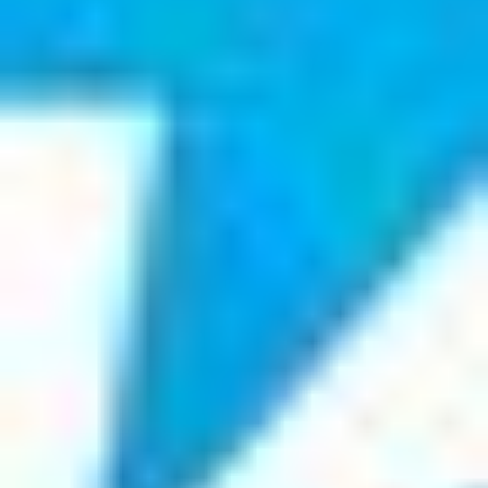
Клуб
И
В
Н
П
Мячи
О
1. Зенит
8
6
2
0
19-1
2. Краснодар
8
5
3
0
11-3
3. Локомотив
8
6
0
2
19-12
4. Динамо
Москва
8
5
1
2
15-8
5. Спартак
8
4
3
1
11-4
6. ЦСКА
8
4
1
3
15-5
7. Ростов
8
3
2
3
13-15
8. Рубин
8
3
1
4
11-14
9. Динамо
Махачкала
8
2
3
3
4-7
10. Крылья
Советов
8
3
0
5
8-13
11. Акрон
8
2
2
4
10-13
12. Пари НН
8
2
1
5
6-15
13. Оренбург
8
1
3
4
11-17
14. Химки
8
1
3
4
9-16
15. Факел
8
1
2
5
3-14