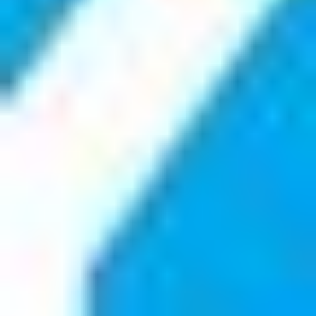
БК с минимальным депозитом
5
/5
Обзор
На сайт
5
/5
Обзор
На сайт
5
/5
Обзор
На сайт
Смотреть полный список
Букмекеры с бонусами
5
/5
Обзор
На сайт
5
/5
Обзор
На сайт
5
/5
Обзор
На сайт
Смотреть полный список
Букмекеры с лайв-ставками
5
/5
Обзор
На сайт