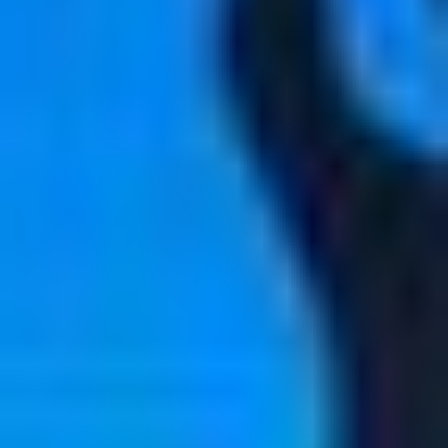
146 дней 3 часов
Смотреть обзор бонуса Бонус до 25 000 рублей от Марафона
за регистрацию и депозит
Фрибеты за депозит
Условия
до 25 000 ₽
Бонус до 25 000 рублей от Марафона за регистрацию и
депозит
Получить бонус
Подробнее
327 дней 3 часов
Смотреть обзор бонуса Бонус БК PARI до 5000 рублей за
регистрацию и депозит
Фрибеты за депозит
Условия