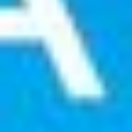
Букмекеры считают хозяев явными фаворитами встречи. В
этом и прошлом году “Ростов” по разу обыграл “Динамо” в
контрольных матчах, а в официальных соперники не виделись
со времен СССР.
Где смотреть бесплатно матч «Ростов» -
«Динамо» Махачкала?
Легальный эфир вне платных подписок будет доступен
клиентам букмекерской компании
Winline
как титульного
спонсора лиги.
Где купить билеты на матч «Ростов» - «Динамо»
Махачкала?