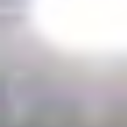
Валентин Васильев
Полное содержание
На воскресенье, 22 сентября, в РПЛ запланирована очередная
премьера: первая встреча “Ростова” и махачкалинского
Форма команд
“Динамо” в новейшей истории. Во времена СССР южане
Место в турнирной таблице
соперничали, а после развала Союза - еще не приходилось.
Прогноз на матч
Попробуем предугадать, чего ждать от встречи на бергах
Бонусы на матч
Дона.
Трансляции