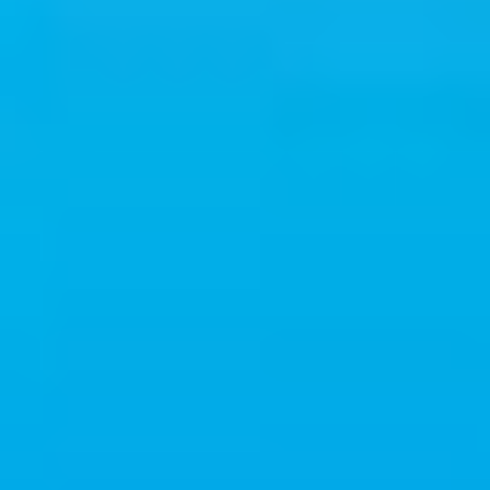
Форма команд
История матчей:
Действие
Победы
Ничьи
Поражен
«Ростов»
6
3
2
«Динамо»
2
3
6
(Махачкала)
Последние пять игр
«Ростова»:
Дата
Команда 1
Счет
Команд
18.09.2024
«Ростов»
3:1
«Оренб