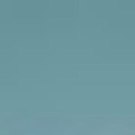
Партнерский проект
Партнерский проект
Получить бонус
Бонус для новых игроков – до 25000₽ за пополнение счёта с
промокодом VED25
Реклама / ООО «БК «ПАРИ» 18+
Erid: 2Vtzqvh9oV2
Ведомости
Ведомости&
Город