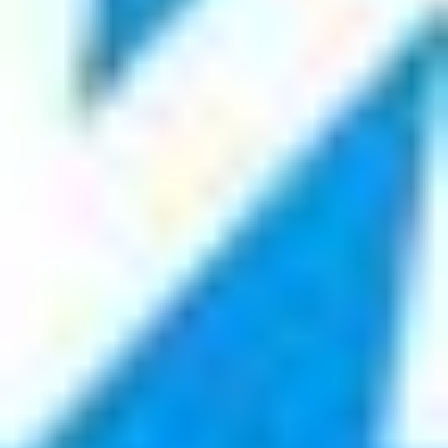
16. Ахмат
8
0
5
3
6-14
Прогноз на матч
“Ростов” за последнее время вдоволь наигрался с
“Оренбургом”. Из шести предыдущих матчей половина -
против команды Деограсии. Но вряд ли ребятам Карпина это
прямо смертельно надоело - ведь все эти матчи они выиграли.
С остальными соперниками у желто-синих все не так гладко:
“Локо” и “Краснодару” в гостях уступили. Правда,
разгромили “Факел” дома в первй день весны.
У махачкалинцев тоже появился “любимый” соперник,
причем постатуснее “Оренбурга”. “Динамо” дважды не
спасовало перед “Спартаком”, одержав победу в гостях и
сделав ничью дома. С московскими одноклубниками в Кубке
южане тоже сыграли более чем достойно: 2:2 в основное
время и поражение по пенальти. Нет никаких сомнений, что и
“Ростову” банда Биджиева потреплет нервы. Рискнем
поставить на “обе забьют”. Вряд ли в южном дерби кто-то