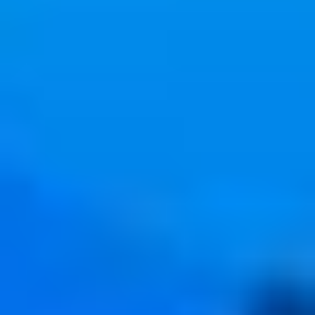
5
/5
Обзор
На сайт
5
/5
Обзор
На сайт
Смотреть полный список
Топ букмекеров на Андроид
5
/5
Обзор
На сайт
5
/5
Обзор
На сайт
5
/5
Обзор
На сайт
Смотреть полный список
Смотреть всё
Лучшие бонусы
Смотреть всё
Реклама 18+ / ООО «ПАРИ»