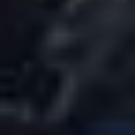
Новости
На UTLC CUP-2026 сыграют команды из России, Бразилии,
Сербии, Беларуси и Казахстана
Новости
ЧМ-2026 в «Марафоне»: самый крупный выигрыш, рекордные
коэффициенты и другие интересные факты
Новости
Финал ЧМ-2026 стал самым крупным по обороту и прибыли
букмекеров матчем в году
Новости
«Зенит» — чемпион, «Спартак» — первый клуб Москвы,
лучшие бомбардиры — Кордоба и Тюкавин
Новости
Карту болельщика превратят в цифровую экосистему.
Главный приз за прогнозы – электромобиль
Новости
Матч «Ротор» — «СКА-Хабаровск» стал самым крупным по
обороту букмекеров во 2-м туре Лиги PARI
Новости
БЕТСИТИ организовал на «ВТБ Арене» мероприятие к
финалу ЧМ-2026
Новости
Подписка
Реклама