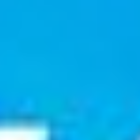
Команда
Дата
Команда 1
Счет
Тур
2
11.06.2024
Таиланд
3:1
Сингапур
От
ЧМ-2
06.06.2024
Китай
1:1
Таиланд
От
ЧМ-2
Южная
От
26.03.2024
Таиланд
0:3
Корея
ЧМ-2
Южная
От
21.03.2024
1:1
Таиланд
Корея
ЧМ-2
Узбекистан
2:1
Таиланд
Ку
30.01.2024
А