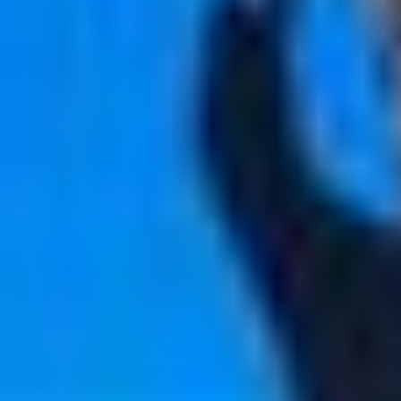
Смотреть обзор бонуса Бонус до 25 000 рублей от Марафона
за регистрацию и депозит
Фрибеты за депозит
Условия
до 25 000 ₽
Бонус до 25 000 рублей от Марафона за регистрацию и
депозит
Получить бонус
Подробнее
328 дней 4 часов
Смотреть обзор бонуса Бонус БК PARI до 5000 рублей за
регистрацию и депозит
Фрибеты за депозит
Условия