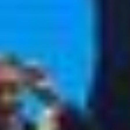
до 5000 ₽
Бонус БК PARI до 5000 рублей за регистрацию и депозит
Получить бонус
Подробнее
147 дней 4 часов
Смотреть обзор бонуса Бонус Мелбет до 20 000 рублей на
день рождения
Акции
Условия
до 20 000 ₽
Бонус Мелбет до 20 000 рублей на день рождения